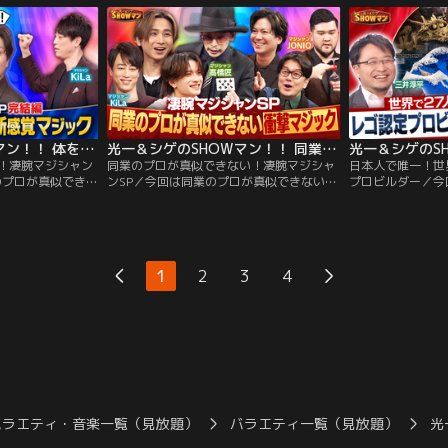
演大橋・寺西、そ
ロヒーが選ぶ珠玉のコント 国内ミュージカ
クリエイター・し
はミュージカル
ル単独主演記録を更新し続けてきた堂本光
ば令和の原宿カル
作・構成・演出・主
一と…。
ミュージカル単独
…。
きた堂本光一と…
光一＆シゲのSHOWマン！！ 体を操る新感覚マジック！凄腕マジシャンSP 完結編
光一＆シゲのSHOWマン！！ 同業のプロが真似できない！凄腕マジシャンSP
！凄腕マジシャン
同業のプロが真似できない！凄腕マジシャ
日本人で唯一！世
のプロが真似できな
ンSP／今回は同業のプロが真似できない唯
プロビルダー／今
た凄腕マジシャン
一無二の技術を持った凄腕マジシャン特
しかいないレゴ認
を魔法の道具に変え
集！マジシャンKiLaも絶賛！マジック界の
平を招き、日本の
場！さらに、日本
神直伝のカードマジックや、至近距離でも
った作品の制作の
aが道具を一切使わ
見破れない死角ゼロマジックを披露！国内
に、三井も認める
露！国内ミュージ
ミュージカル単独主演記録を更新し続けて
ク作品を紹介！こ
1
2
3
4
し続けてきた堂本
きた堂本光一と、アイドル・俳優・小説
『SHOCK』シ
家・劇作家・映画監督…。
演を手がけてきた
バラエティ・音楽一覧（見放題）
バラエティ一覧（見放題）
光