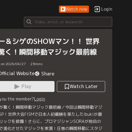
Watch now
Login
一＆シゲのSHOWマン！！ 世界
驚く！瞬間移動マジック最前線
d on 2026/04/27
23
mins
Official Website
Share
Play
Watch Later
 you the member?
Login
が驚く！瞬間移動マジック最前線／今回は瞬間移動マジ
SP！世界大会FISMで日本人初優勝を果たしたIbukiが最
リックを披露！さらに、プロマジシャンSORAが独自の
で進化させたマジックを実演！圧巻の瞬間移動にスタジ