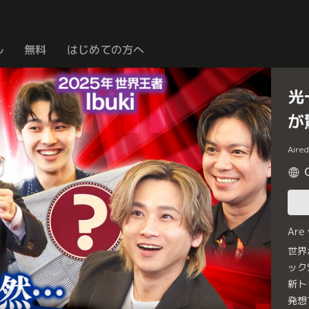
ル
無料
はじめての方へ
光
が
Aire
Are
世界
ック
新ト
発想