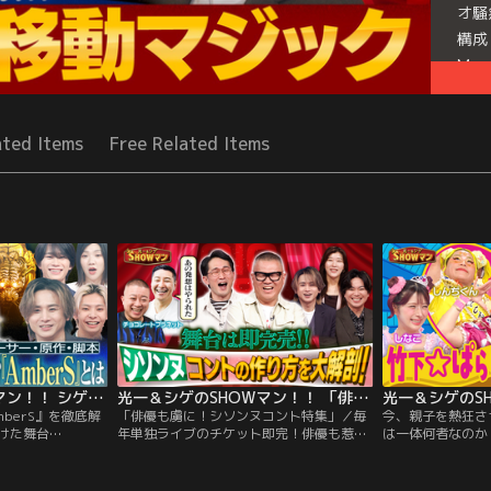
オ騒
構成
Mor
Seri
ated Items
Free Related Items
光一＆シゲのSHOWマン！！ シゲが手がけた舞台『AmberS』を徹底解剖！
光一＆シゲのSHOWマン！！ 「俳優も虜に！シソンヌコント特集」
berS』を徹底解
「俳優も虜に！シソンヌコント特集」／毎
今、親子を熱狂さ
けた舞台
年単独ライブのチケット即完！俳優も惹き
は一体何者なのか
エイティブプロデュー
込まれるシソンヌコント特集！じろうの独
まで魅了する！原
たシゲは、 一体何
特なキャラクター、唯一無二のネタはどう
って何者！？」 
壮大な舞台演出の裏
生まれるのか！？さらにチョコプラやヒコ
が緻密なバズり戦