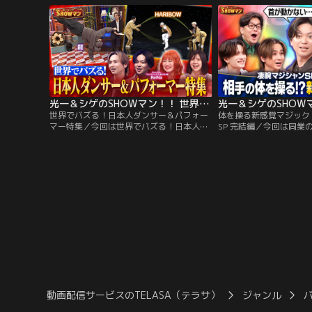
は大人もハマる『映画クレヨンしんちゃ
側やシゲが抜擢したW主
ん』なぜ大人に刺さるのか？大のしんちゃ
の理由とは？ この番組
んファン、伊藤沙莉が魅力を語る！
『SHOCK』シリーズで
演を手がけた堂本光一と
光一＆シゲのSHOWマン！！ 世界でバズる！日本人ダンサー＆パフォーマー特集
世界でバズる！日本人ダンサー＆パフォー
体を操る新感覚マジック
マー特集／今回は世界でバズる！日本人ダ
SP 完結編／今回は同業
ンサー＆パフォーマー特集！カリスマック
い唯一無二の技術を持っ
スの振付師ReiNaを招き、今世界で話題の
特集！完結編 体の一部
日本人を一挙紹介！スタジオではダブルダ
る世界的マジシャンが登
ッチ集団HARIBOWや、アニソンダンサー
トップマジシャン・KiL
龍が生実演！国内ミュージカル単独主演記
ない体験型マジックを披
録を更新し続けてきた堂本光一と…。
カル単独主演記録を更新
光一と…。
動画配信サービスのTELASA（テラサ）
ジャンル