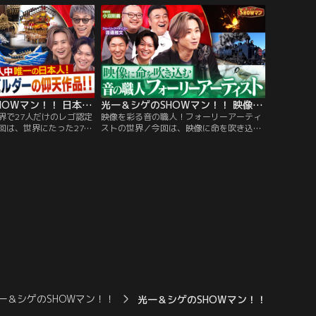
なこも登場！これを見れ
うアートを錯視大好きなカズレーザーと共
チャーが丸わかり！国内
に見ていきます！国内ミュージカル単独主
主演記録を更新し続けて
演記録を更新し続けてきた堂本光一と…。
。
光一＆シゲのSHOWマン！！ 日本人で唯一！世界で27人だけのレゴ認定プロビルダー
光一＆シゲのSHOWマン！！ 映像を彩る音の職人！フォーリーアーティストの世界
界で27人だけのレゴ認定
映像を彩る音の職人！フォーリーアーティ
回は、世界にたった27人
ストの世界／今回は、映像に命を吹き込む
定プロビルダーの三井淳
音の職人フォーリーアーティストの世界！
名画をレゴブロックで作
自分の体や道具を使い効果音を作り出す職
裏側を徹底解説！さら
人技を徹底解剖！さらにスタジオでは光一
海外のプロのレゴブロッ
シゲも効果音作りを体験！プロの神業にス
の番組はミュージカル
タジオ驚愕！国内ミュージカル単独主演記
リーズで作・構成・演出・主
録を更新し続けてきた堂本光一と…。
堂本光一と…。
一＆シゲのSHOWマン！！
光一＆シゲのSHOWマン！！ 世界が驚