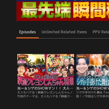
Episodes
Unlimited Related Items
PPV Rel
光一＆シゲのSHOWマン！！ 大人もハマる！映画クレヨンしんちゃん
大人もハマる！映画クレヨンしんちゃん／
シゲが手がけた舞台『Am
今回のテーマは、大人もハマる『映画クレ
剖！／今回はシゲが手が
ヨンしんちゃん』特集！大のしんちゃんフ
『AmberS』！ クリ
ァン・伊藤沙莉、ハライチ岩井が魅力を語
サー・原作・脚本を務め
り、こだわりの名シーンを徹底解説！ 今回
を行っていたのか！？ 