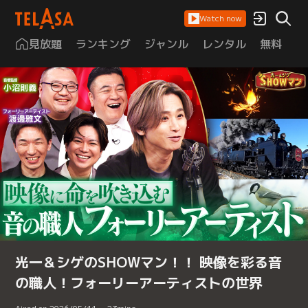
Watch now
見放題
ランキング
ジャンル
レンタル
無料
は
光一＆シゲのSHOWマン！！ 映像を彩る音
の職人！フォーリーアーティストの世界