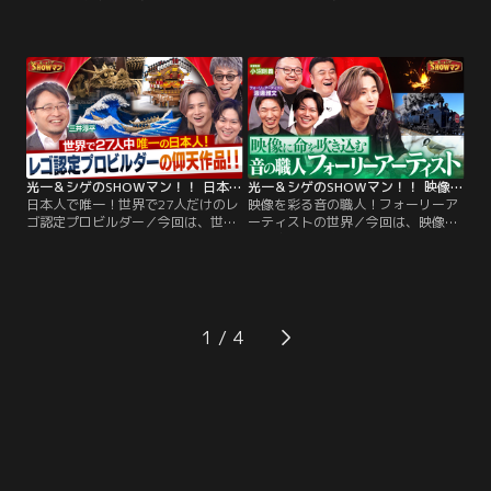
が真似できない唯一無二の技術を持
似できない唯一無二の技術を持った
った凄腕マジシャン特集！完結編 体
凄腕マジシャン特集！マジシャン
の一部を魔法の道具に変える世界的
KiLaも絶賛！マジック界の神直伝の
マジシャンが登場！さらに、日本ト
カードマジックや、至近距離でも見
ップマジシャン・KiLaが道具を一切
破れない死角ゼロマジックを披露！
使わない体験型マジックを披露！国
国内ミュージカル単独主演記録を更
内ミュージカル単独主演記録を更新
新し続けてきた堂本光一と、アイド
し続けてきた堂本光一と…。
ル・俳優・小説家・劇作家・映画監
督…。
光一＆シゲのSHOWマン！！ 日本人で唯一！世界で27人だけのレゴ認定プロビルダー
光一＆シゲのSHOWマン！！ 映像を彩る音の職人！フォーリーアーティストの世界
日本人で唯一！世界で27人だけのレ
映像を彩る音の職人！フォーリーア
ゴ認定プロビルダー／今回は、世界
ーティストの世界／今回は、映像に
にたった27人しかいないレゴ認定プ
命を吹き込む音の職人フォーリーア
ロビルダーの三井淳平を招き、日本
ーティストの世界！自分の体や道具
の名画をレゴブロックで作った作品
を使い効果音を作り出す職人技を徹
の制作の裏側を徹底解説！さらに、
底解剖！さらにスタジオでは光一シ
三井も認める海外のプロのレゴブロ
ゲも効果音作りを体験！プロの神業
ック作品を紹介！この番組はミュー
にスタジオ驚愕！国内ミュージカル
1
ジカル『SHOCK』シリーズで作・構
単独主演記録を更新し続けてきた堂
成・演出・主演を手がけてきた堂本
本光一と…。
光一と…。