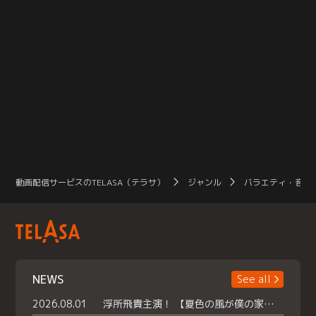
動画配信サービスのTELASA（テラサ）
ジャンル
バラエティ・音楽
NEWS
See all
2026.08.01
浮所飛貴主演！ 【夏色の風が僕の家にやってきた】 本日よりテラサで独占配信スタート！