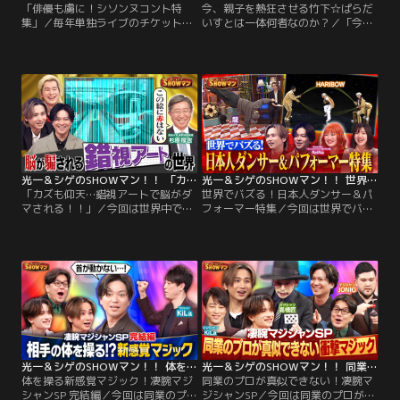
「俳優も虜に！シソンヌコント特
今、親子を熱狂させる竹下☆ぱらだ
集」／毎年単独ライブのチケット即
いすとは一体何者なのか？／「今、
完！俳優も惹き込まれるシソンヌコ
子供から大人まで魅了する！原宿出
ント特集！じろうの独特なキャラク
身 竹下☆ぱらだいすって何者！？」
ター、唯一無二のネタはどう生まれ
プロデューサーあぃりDXが緻密なバ
るのか！？さらにチョコプラやヒコ
ズり戦略を大公開！原宿系動画クリ
ロヒーが選ぶ珠玉のコント 国内ミュ
エイター・しなこも登場！これを見
ージカル単独主演記録を更新し続け
れば令和の原宿カルチャーが丸わか
てきた堂本光一と…。
り！国内ミュージカル単独主演記録
を更新し続けてきた堂本光一と…。
光一＆シゲのSHOWマン！！ 「カズも仰天…錯視アートで脳がダマされる！！」
光一＆シゲのSHOWマン！！ 世界でバズる！日本人ダンサー＆パフォーマー特集
「カズも仰天…錯視アートで脳がダ
世界でバズる！日本人ダンサー＆パ
マされる！！」／今回は世界中で話
フォーマー特集／今回は世界でバズ
題！脳が騙される錯視アートの世
る！日本人ダンサー＆パフォーマー
界！回しても右を向き続ける矢印…
特集！カリスマックスの振付師
静止画なのに動いているように見え
ReiNaを招き、今世界で話題の日本
ちゃう！？見たら真実を疑ってしま
人を一挙紹介！スタジオではダブル
うアートを錯視大好きなカズレーザ
ダッチ集団HARIBOWや、アニソン
ーと共に見ていきます！国内ミュー
ダンサー龍が生実演！国内ミュージ
ジカル単独主演記録を更新し続けて
カル単独主演記録を更新し続けてき
きた堂本光一と…。
た堂本光一と…。
光一＆シゲのSHOWマン！！ 体を操る新感覚マジック！凄腕マジシャンSP 完結編
光一＆シゲのSHOWマン！！ 同業のプロが真似できない！凄腕マジシャンSP
体を操る新感覚マジック！凄腕マジ
同業のプロが真似できない！凄腕マ
シャンSP 完結編／今回は同業のプロ
ジシャンSP／今回は同業のプロが真