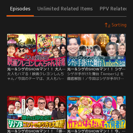
Episodes
Unlimited Related Items
PPV Related I
Sorting
光一＆シゲのSHOWマン！！ 大人もハマる！映画クレヨンしんちゃん
光一＆シゲのSHOWマン！！ シゲが手がけた舞台『AmberS』を徹底解剖！
大人もハマる！映画クレヨンしんち
シゲが手がけた舞台『AmberS』を
ゃん／今回のテーマは、大人もハマ
徹底解剖！／今回はシゲが手がけた
る『映画クレヨンしんちゃん』特
舞台『AmberS』！ クリエイティブ
集！大のしんちゃんファン・伊藤沙
プロデューサー・原作・脚本を務め
莉、ハライチ岩井が魅力を語り、こ
たシゲは、 一体何を行っていたの
だわりの名シーンを徹底解説！ 今回
か！？ 壮大な舞台演出の裏側やシゲ
は大人もハマる『映画クレヨンしん
が抜擢したW主演大橋・寺西、その
ちゃん』なぜ大人に刺さるのか？大
理由とは？ この番組はミュージカル
のしんちゃんファン、伊藤沙莉が魅
『SHOCK』シリーズで作・構成・演
力を語る！
出・主演を手がけた堂本光一と…。
光一＆シゲのSHOWマン！！ 「俳優も虜に！シソンヌコント特集」
光一＆シゲのSHOWマン！！ 今、親子を熱狂させる竹下☆ぱらだいすとは一体何者なのか？