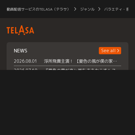
動画配信サービスのTELASA（テラサ）
ジャンル
バラエティ・音楽
NEWS
See all
2026.08.01
浮所飛貴主演！ 【夏色の風が僕の家にやってきた】 本日よりテラサで独占配信スタート！
2026.07.18
『夏色の雲が恋と嵐をまきおこす』スペシャルメイキング 【Part1】2026年７月18日（土）23時30分～配信スタート！話題のシーンの裏側を大公開！豪華キャスト大集合！ 『武宮家 真夏の家族会議』開催！
2026.07.15
救命医・遥（今田）の《心揺さぶる過去》や、 麻酔科医・権野（船越英一郎）の《謎多きプライベート》など… 《知られざるエピソード》を独占配信！