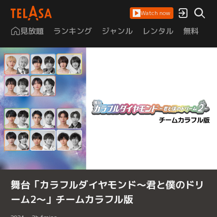
Watch now
見放題
ランキング
ジャンル
レンタル
無料
は
舞台「カラフルダイヤモンド～君と僕のドリ
ーム2～」チームカラフル版