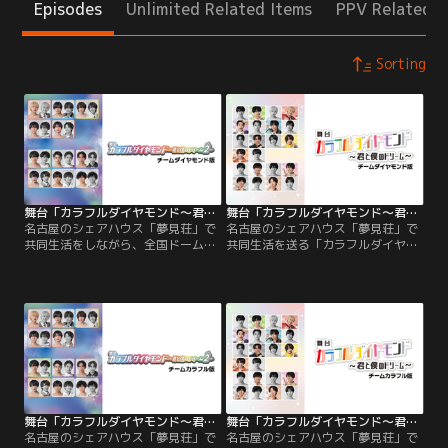
Episodes
Unlimited Related Items
PPV Related I
Sorting
舞台「カラフルダイヤモンド～君と僕のドリーム2～」チームダイヤモンド版
舞台「カラフルダイヤモンド～君と僕のドリーム～」チームダイヤモンド版
名古屋のシェアハウス「夢見荘」で
名古屋のシェアハウス「夢見荘」で
共同生活をしながら、全国ドームツ
共同生活を送る「カラフルダイヤモ
アーを夢みている「カラフルダイヤ
ンド」のメンバー達は、全国ドーム
モンド」。デビュー2年目の今、夢
ツアーを開催するという大きな夢を
を叶えるため、メンバーそれぞれが
抱いている。いつかは夢を叶えるた
日々切磋琢磨している。ある日、ラ
めデビュー2年目の現在、一人ひと
ジオドラマで異世界のアイドルたち
りがそれぞれの仕事も増やしてグル
を演じることから、現実と異世界が
ープのスケールを大きくしたいと
交錯しはじめる。
日々頑張っている。
舞台「カラフルダイヤモンド～君と僕のドリーム2～」チームカラフル版
舞台「カラフルダイヤモンド～君と僕のドリーム～」チームカラフル版
名古屋のシェアハウス「夢見荘」で
名古屋のシェアハウス「夢見荘」で