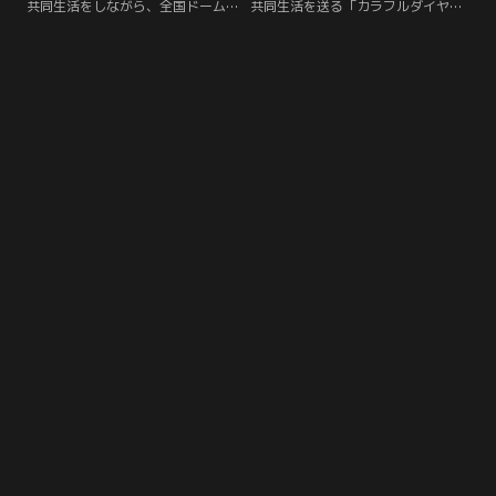
共同生活をしながら、全国ドームツ
共同生活を送る「カラフルダイヤモ
アーを夢みている「カラフルダイヤ
ンド」のメンバー達は、全国ドーム
モンド」。デビュー2年目の今、夢
ツアーを開催するという大きな夢を
を叶えるため、メンバーそれぞれが
抱いている。いつかは夢を叶えるた
日々切磋琢磨している。ある日、ラ
めデビュー2年目の現在、一人ひと
ジオドラマで異世界のアイドルたち
りがそれぞれの仕事も増やしてグル
を演じることから、現実と異世界が
ープのスケールを大きくしたいと
交錯しはじめる。
日々頑張っている。