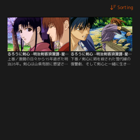
Sorting
るろうに剣心 -明治剣客浪漫譚-星霜編 第01話
るろうに剣心 -明治剣客浪漫譚-星霜編 第02話（最終話）
上巻／激闘の日々から15年過ぎた明
下巻／剣心に姉を殺された雪代縁の
治26年。剣心は山県有朋に懇望さ
復讐劇、そして剣心と一緒に生きる
れ、戦が勃発した大陸へ渡ってい
ことを誓った日の出来事が、薫の脳
た。剣心の帰りを待ち続ける薫は、
裏に甦る。大陸で不治の病に苦悶す
病の床で、剣心と出会ってから結婚
る剣心は、最後の力をふり絞り、最
するまでの数々の事件を夢に見る。
愛の妻である薫の待つ日本へ…。