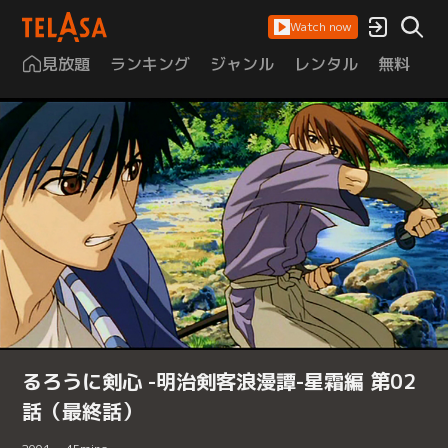
Watch now
見放題
ランキング
ジャンル
レンタル
無料
は
るろうに剣心 -明治剣客浪漫譚-星霜編 第02
話（最終話）