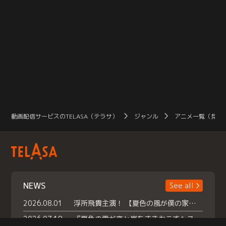
動画配信サービスのTELASA（テラサ）
ジャンル
アニメ一覧（見放
NEWS
See all
2026.08.01
浮所飛貴主演！ 【夏色の風が僕の家にやってきた】 本日よりテラサで独占配信スタート！
2026.07.18
『夏色の雲が恋と嵐をまきおこす』スペシャルメイキング 【Part1】2026年７月18日（土）23時30分～配信スタート！話題のシーンの裏側を大公開！豪華キャスト大集合！ 『武宮家 真夏の家族会議』開催！