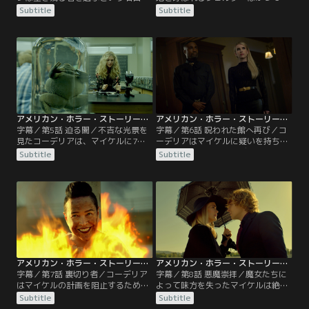
面談を続け、それぞれの心の中にあ
術師たちを育てる学校であった。世
Subtitle
Subtitle
る闇を探ろうとする。彼に選ばれな
界にミサイルが落ちる3年前、その
かったヴェナブルは、忠実な部下ミ
学校に並外れた力を持つ青年が連れ
ードと共に陰謀を企てる。
てこられる。
アメリカン・ホラー・ストーリー：黙示録 第05話／字幕
アメリカン・ホラー・ストーリー：黙示録 第06話／字幕
字幕／第5話 迫る闇／不吉な光景を
字幕／第6話 呪われた館へ再び／コ
見たコーデリアは、マイケルに7つ
ーデリアはマイケルに疑いを持ち、
の奇跡の試験を受けることを許可し
彼の過去を探ろうとマディソンを派
Subtitle
Subtitle
た。魔術師たちは初の男性スプリー
遣する。そこはマイケルが生まれ育
ム誕生の可能性に大喜びするが、不
ち、数々の霊が今も住み着く呪われ
安を抱く者もいた。
た家であった。
アメリカン・ホラー・ストーリー：黙示録 第07話／字幕
アメリカン・ホラー・ストーリー：黙示録 第08話／字幕
字幕／第7話 裏切り者／コーデリア
字幕／第8話 悪魔崇拝／魔女たちに
はマイケルの計画を阻止するため
よって味方を失ったマイケルは絶望
に、パパ・レグバを頼ろうとする
し、父であるサタンに助けを求め
Subtitle
Subtitle
が、彼が出した条件に困惑する。バ
る。しかし願いは届かず途方に暮