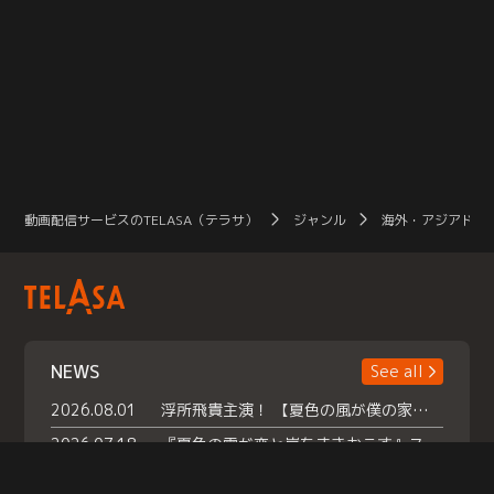
動画配信サービスのTELASA（テラサ）
ジャンル
海外・アジアドラ
NEWS
See all
2026.08.01
浮所飛貴主演！ 【夏色の風が僕の家にやってきた】 本日よりテラサで独占配信スタート！
2026.07.18
『夏色の雲が恋と嵐をまきおこす』スペシャルメイキング 【Part1】2026年７月18日（土）23時30分～配信スタート！話題のシーンの裏側を大公開！豪華キャスト大集合！ 『武宮家 真夏の家族会議』開催！
2026.07.15
救命医・遥（今田）の《心揺さぶる過去》や、 麻酔科医・権野（船越英一郎）の《謎多きプライベート》など… 《知られざるエピソード》を独占配信！