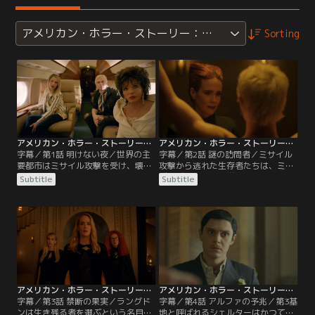
アメリカン・ホラー・ストーリー：黙示録
Sorting
アメリカン・ホラー・ストーリー：黙示録 第01話／字幕
アメリカン・ホラー・ストーリー：黙示録 第02話／字幕
字幕／第1話 明けない夜／世界の主
字幕／第2話 謎の訪問者／ミサイル
要都市はミサイル攻撃を受け、壊滅
攻撃から逃れた生存者たちは、ミ
状態となった。一部の優れた遺伝子
ズ・ヴェナブルの厳格な管理下で不
Subtitle
Subtitle
を持つ者と財力のある者は生き残る
安な生活を強いられていた。そんな
ために保護されたが、彼らには厳し
時、共同体のラングドンと名乗る男
い試練が待っていた。
が知らせを持って現れた。
アメリカン・ホラー・ストーリー：黙示録 第03話／字幕
アメリカン・ホラー・ストーリー：黙示録 第04話／字幕
字幕／第3話 禁断の果実／ラングド
字幕／第4話 アルファの予兆／第3基
ンは生き残る者を選ぶという名目で
地と呼ばれるシェルターはかつて魔