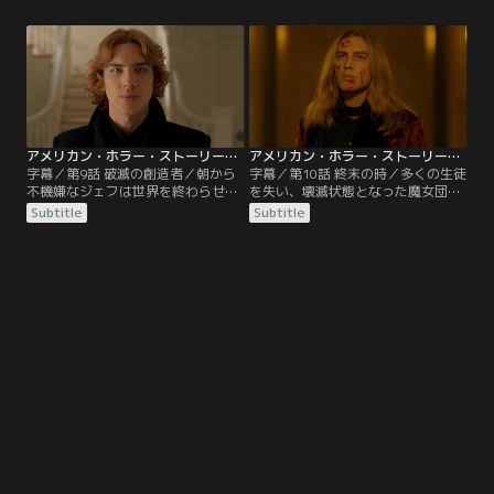
ブルズは、得意の読心術でアリエル
れ、町をさまよっていると偶然、悪
から情報を得ようとする。
魔を崇拝する集団と出会う。
アメリカン・ホラー・ストーリー：黙示録 第09話／字幕
アメリカン・ホラー・ストーリー：黙示録 第10話（最終話）／字幕
字幕／第9話 破滅の創造者／朝から
字幕／第10話 終末の時／多くの生徒
不機嫌なジェフは世界を終わらせる
を失い、壊滅状態となった魔女団。
べきだと宣言し、マイケルを利用し
時間を超える力を持つマロリーが十
Subtitle
Subtitle
ようとする。悪魔の子としてどう振
分に力をつけることを祈りながら、
る舞うか悩んでいたマイケルはジェ
コーデリアは終末に備えて様々な策
フの計画通り動き始めた。
を講じる。