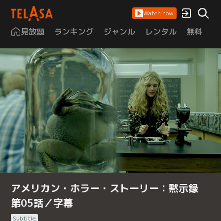
Watch now
見放題
ランキング
ジャンル
レンタル
無料
は
アメリカン・ホラー・ストーリー：黙示録
第05話／字幕
Subtitle