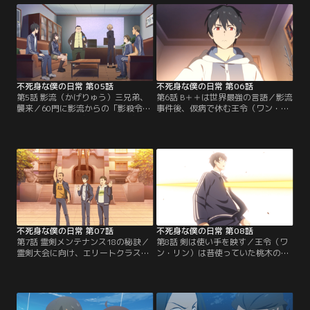
き出していた。
不死身な僕の日常 第05話
不死身な僕の日常 第06話
第5話 影流（かげりゅう）三兄弟、
第6話 B＋＋は世界最強の言語／影流
襲来／60門に影流からの「影殺令」
事件後、仮病で休む王令（ワン・リ
が届く。3人の刺客が防衛線を突破
ン）を訪ねて孫蓉（スン・ロン）・
し、60門に潜入。緊張が高まる中、
陳超（チェンチャオ）・郭豪（グ
戦いが始まる。
オ・ハオ）がやって来る。皆で一緒
に霊能テストを受けることに！？
不死身な僕の日常 第07話
不死身な僕の日常 第08話
第7話 霊剣メンテナンス18の秘訣／
第8話 剣は使い手を映す／王令（ワ
霊剣大会に向け、エリートクラスの
ン・リン）は昔使っていた桃木の霊
5人が60門の代表に選出。教師陣に
剣を手に取ると、剣霊が現れ…！？
よる特訓が始まる一方、ライバル校
の59門も動き出す。