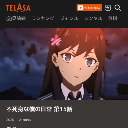
Watch now
見放題
ランキング
ジャンル
レンタル
無料
は
不死身な僕の日常 第15話
2020
21
mins