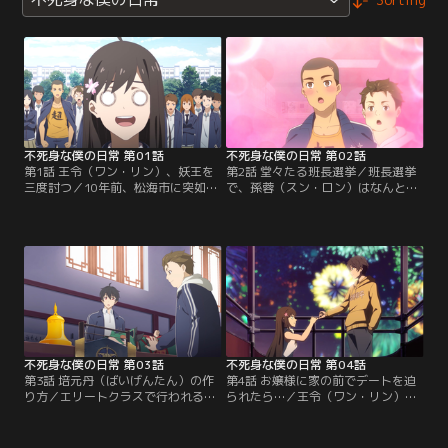
不死身な僕の日常 第01話
不死身な僕の日常 第02話
第1話 王令（ワン・リン）、妖王を
第2話 堂々たる班長選挙／班長選挙
三度討つ／10年前、松海市に突如現
で、孫蓉（スン・ロン）はなんと購
れた妖王・呑天蝦蟇（トゥンティエ
買部をまるごと買い占めて、新入生
ンガマ）は、幼い王令によって倒さ
の票を集めようとするが、そこに王
れる。十年後、60門に進学した王令
令（ワン・リン）が現れ、事態は暗
は再び呑天蝦蟇と遭遇。霊力を隠し
雲が立ち込める。
一般クラスを目指す王令だったが、
呑天蝦蟇が死んだフリをしたこと
で、思わぬ形でエリートクラスに編
入されることに…
不死身な僕の日常 第03話
不死身な僕の日常 第04話
第3話 培元丹（ばいげんたん）の作
第4話 お嬢様に家の前でデートを迫
り方／エリートクラスで行われる培
られたら…／王令（ワン・リン）の
元丹の授業中、陳超（チェン・チャ
家を訪ねた孫蓉は、遊園地に誘おう
オ）の丹炉が爆発！？波乱の授業が
とする。だがその背後では、暗殺組
幕を開ける。
織・影流（かげりゅう）が密かに動