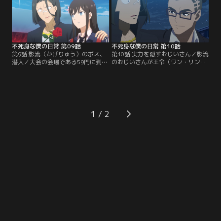
不死身な僕の日常 第09話
不死身な僕の日常 第10話
第9話 影流（かげりゅう）のボス、
第10話 実力を隠すおじいさん／影流
潜入／大会の会場である59門に到着
のおじいさんが王令（ワン・リン）
した60門一行。裏では影流のボス・
と何不風（ホー・ブーフォン）を拉
江流影（ジアン・リウイン）が密か
致、危機が迫る中、助けに向かう孫
に潜入し、孫蓉（スン・ロン）の暗
蓉の運命や如何に。
殺を狙う。
1