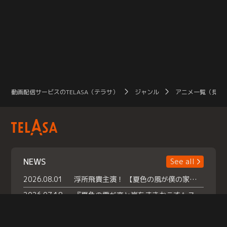
動画配信サービスのTELASA（テラサ）
ジャンル
アニメ一覧（見放
NEWS
See all
2026.08.01
浮所飛貴主演！ 【夏色の風が僕の家にやってきた】 本日よりテラサで独占配信スタート！
2026.07.18
『夏色の雲が恋と嵐をまきおこす』スペシャルメイキング 【Part1】2026年７月18日（土）23時30分～配信スタート！話題のシーンの裏側を大公開！豪華キャスト大集合！ 『武宮家 真夏の家族会議』開催！
2026.07.15
救命医・遥（今田）の《心揺さぶる過去》や、 麻酔科医・権野（船越英一郎）の《謎多きプライベート》など… 《知られざるエピソード》を独占配信！