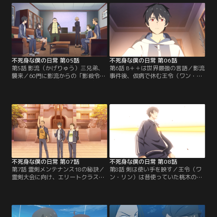
き出していた。
不死身な僕の日常 第05話
不死身な僕の日常 第06話
第5話 影流（かげりゅう）三兄弟、
第6話 B＋＋は世界最強の言語／影流
襲来／60門に影流からの「影殺令」
事件後、仮病で休む王令（ワン・リ
が届く。3人の刺客が防衛線を突破
ン）を訪ねて孫蓉（スン・ロン）・
し、60門に潜入。緊張が高まる中、
陳超（チェンチャオ）・郭豪（グ
戦いが始まる。
オ・ハオ）がやって来る。皆で一緒
に霊能テストを受けることに！？
不死身な僕の日常 第07話
不死身な僕の日常 第08話
第7話 霊剣メンテナンス18の秘訣／
第8話 剣は使い手を映す／王令（ワ
霊剣大会に向け、エリートクラスの
ン・リン）は昔使っていた桃木の霊
5人が60門の代表に選出。教師陣に
剣を手に取ると、剣霊が現れ…！？
よる特訓が始まる一方、ライバル校
の59門も動き出す。