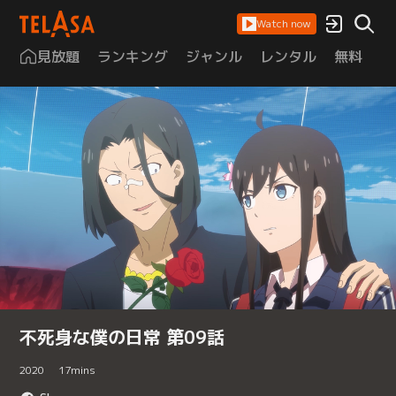
Watch now
見放題
ランキング
ジャンル
レンタル
無料
は
不死身な僕の日常 第09話
2020
17
mins