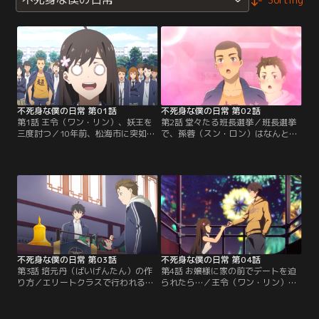
不死身な僕の日常 第01話
不死身な僕の日常 第02話
第1話 王令（ワン・リン）、妖王を
第2話 堂々たる班長選挙／班長選挙
三度討つ／10年前、松海市に突如現
で、孫蓉（スン・ロン）はなんと購
れた妖王・呑天蝦蟇（トゥンティエ
買部をまるごと買い占めて、新入生
ンガマ）は、幼い王令によって倒さ
の票を集めようとするが、そこに王
れる。十年後、60門に進学した王令
令（ワン・リン）が現れ、事態は暗
は再び呑天蝦蟇と遭遇。霊力を隠し
雲が立ち込める。
一般クラスを目指す王令だったが、
呑天蝦蟇が死んだフリをしたこと
で、思わぬ形でエリートクラスに編
入されることに…
不死身な僕の日常 第03話
不死身な僕の日常 第04話
第3話 培元丹（ばいげんたん）の作
第4話 お嬢様に家の前でデートを迫
り方／エリートクラスで行われる培
られたら…／王令（ワン・リン）の
元丹の授業中、陳超（チェン・チャ
家を訪ねた孫蓉は、遊園地に誘おう
オ）の丹炉が爆発！？波乱の授業が
とする。だがその背後では、暗殺組
幕を開ける。
織・影流（かげりゅう）が密かに動