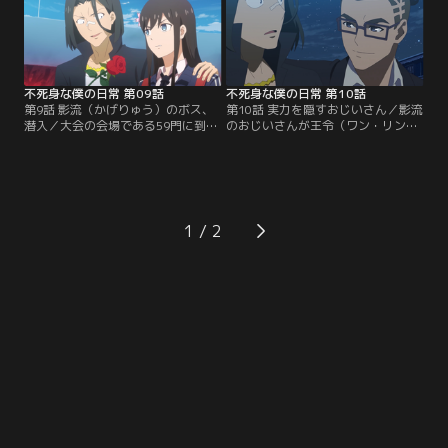
不死身な僕の日常 第09話
不死身な僕の日常 第10話
第9話 影流（かげりゅう）のボス、
第10話 実力を隠すおじいさん／影流
潜入／大会の会場である59門に到着
のおじいさんが王令（ワン・リン）
した60門一行。裏では影流のボス・
と何不風（ホー・ブーフォン）を拉
江流影（ジアン・リウイン）が密か
致、危機が迫る中、助けに向かう孫
に潜入し、孫蓉（スン・ロン）の暗
蓉の運命や如何に。
殺を狙う。
1