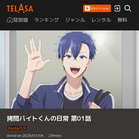
Watch now
見放題
ランキング
ジャンル
レンタル
無料
は
拷問バイトくんの日常 第01話
Aired on 2026/01/04
23
mins