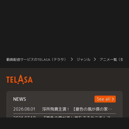
動画配信サービスのTELASA（テラサ）
ジャンル
アニメ一覧（見放
NEWS
See all
2026.08.01
浮所飛貴主演！ 【夏色の風が僕の家にやってきた】 本日よりテラサで独占配信スタート！
2026.07.18
『夏色の雲が恋と嵐をまきおこす』スペシャルメイキング 【Part1】2026年７月18日（土）23時30分～配信スタート！話題のシーンの裏側を大公開！豪華キャスト大集合！ 『武宮家 真夏の家族会議』開催！
2026.07.15
救命医・遥（今田）の《心揺さぶる過去》や、 麻酔科医・権野（船越英一郎）の《謎多きプライベート》など… 《知られざるエピソード》を独占配信！