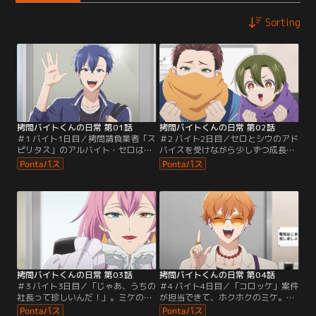
Sorting
拷問バイトくんの日常 第01話
拷問バイトくんの日常 第02話
＃1 バイト1日目／拷問請負業者「ス
＃2 バイト2日目／セロとシウのアド
ピリタス」のアルバイト・セロは、
バイスを受けながら少しずつ成長し
今日も強情な悪党を相手に仕事に励
ていくミケとヒュー。2人は同じ後
む。頼もしい先輩・シウと並んでタ
輩組として、親交を深めていく。一
バコを吹かす時間が、ご褒美だ。そ
方、セロが休日にパチンコをしてい
して人手不足で困っていたところ
るとシウから「5分で来い」という
に、ミケとヒューという2人の新人
連絡があった。急いで街の一角へ向
がやってきて……。
かうと、そこには……。
拷問バイトくんの日常 第03話
拷問バイトくんの日常 第04話
＃3 バイト3日目／「じゃあ、うちの
＃4 バイト4日目／「コロッケ」案件
社長って珍しいんだ！」。ミケの無
が担当できて、ホクホクのミケ。仕
邪気な一言から明らかになる、美貌
事を終えると、屑屋のフォンがやっ