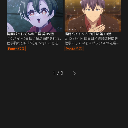
偶然シウと出くわすのだった。また
たミケは看護師のメリムの手当を受
ある日、シウはセロを連れて娘たち
ける。メリムはぬいぐるみのアムム
が通う小学校の学習発表会へ行く。
を介して話す女の子で……？
シウはママさんたちに驚異の馴染み
ぶりで……。
拷問バイトくんの日常 第09話
拷問バイトくんの日常 第10話
＃9 バイト9日目／桜が満開を迎え、
＃10 バイト10日目／普段は拷問を
仕事終わりにお花見へ行くことを決
仕事にしているスピリタスの従業員
めた4人。だがそこへ、急ぎの案件
たち。しかし今宵だけは--王子様に
が入ってしまい……。またある日、
変身！？ヘラが懇意にしているホス
先輩たちからプレゼントをもらい張
トクラブ「NOX」で働くことになっ
り切っていたミケとヒューが、仕事
た4人。そこは、セロのかつての職
で大失敗をしてしまう。落ち込む2
場で……。またある日には、謎の缶
人に、フォンは「君たちには何か信
飲料を飲んだシウたちの見た目が幼
1
じられるものがある？」と問いかけ
児化してしまって大パニック！
る。