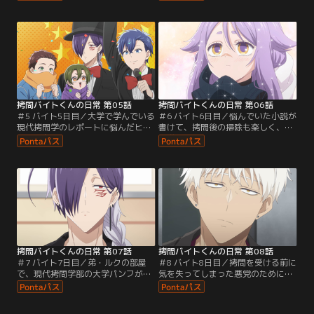
の社長・ヘラの真実とは？ そして、
てくる。人当たりの良いフォンだ
社員のノエはどうしてセロといがみ
が、笑顔の裏にはセロも警戒するヤ
合うのか？ また、あるとき仕事熱心
バさがあった。また、ある日のこ
だったセロが理由も言わずに会社を
と、会社の近くをうろつく不審者を
休み始めて……。
捕まえると、それはセロの弟ルクだ
った。彼が会社に来た理由と
は……？
拷問バイトくんの日常 第05話
拷問バイトくんの日常 第06話
＃5 バイト5日目／大学で学んでいる
＃6 バイト6日目／悩んでいた小説が
現代拷問学のレポートに悩んだヒュ
書けて、拷問後の掃除も楽しく、ご
ーは、友人・ラスの助言でセロたち
機嫌のミケ。そこへ、掃除屋のリー
に話を聞いてみることに。すると事
シェがやってくる。防護服にガスマ
態は「第1回ドキドキ拷問クイズ大
スク姿で内気なリーシェだが、ミケ
会」へと発展！？ また、ある日に
のことが気になるようで……。また
は、スピリタス社員＆バイト一同が
ある日、拷問の依頼と殺しの依頼の
ビーチへ！ シウはヘラが何か企んで
ダブルブッキングが発生。やってき
いるのではないかと怪しむが……？
た殺し屋のマニカは、セロの“元カ
ノ”だった。
拷問バイトくんの日常 第07話
拷問バイトくんの日常 第08話
＃7 バイト7日目／弟・ルクの部屋
＃8 バイト8日目／拷問を受ける前に
で、現代拷問学部の大学パンフが目
気を失ってしまった悪党のために、
に入り動揺するセロ。うまく話を切
医者のイズアが駆けつける。イズア
り出すことができないまま、ルクと
は、ついでにヘラとシウも診ていく
2人で町へ買い物に行ったセロは、
と言うのだった。また、指を怪我し