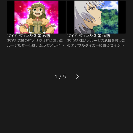
に次第に追い詰められるルージたち
ゲル奪取に挑むが…【提供：バンダ
だった。【提供：バンダイチャンネ
イチャンネル】
ル】
ゾイド ジェネシス 第09話
ゾイド ジェネシス 第10話
第9話 温泉の村／サクサ村に着いた
第10話 迷い／ルージの危機を救った
ルージたち一行は、ムラサメライガ
のはソウルタイガーに乗るセイジュ
ーでロンの機体バンブリアンの模擬
ウロウだった。ルージはセイジュウ
戦の相手をすることになる。歯が立
ロウに弟子入りを願い出る。そのと
たなかったルージは、実戦経験を積
きサクサ村は野良ゾイドの群れに襲
むため、村を襲った野良ゾイドを退
われていた。【提供：バンダイチャ
治しようと一人で山に入る。苦戦す
ンネル】
るムラサメライガーは、危機を見知
1
らぬゾイドに救われる。【提供：バ
ンダイチャンネル】