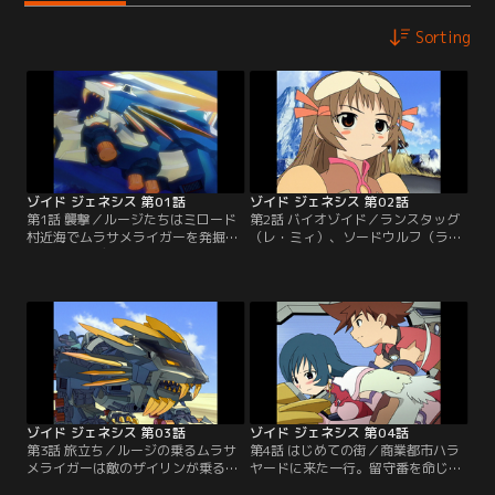
Sorting
ゾイド ジェネシス 第01話
ゾイド ジェネシス 第02話
第1話 襲撃／ルージたちはミロード
第2話 バイオゾイド／ランスタッグ
村近海でムラサメライガーを発掘す
（レ・ミィ）、ソードウルフ（ラ・
る。その時ディガルド武国の部隊が
カン）の出現で村は救われる。その
村を襲撃し、ルージはムラサメライ
後、仲間が全滅したことを知ったデ
ガーで反撃する。が、戦闘中新たな
ィガルドの新たなバイオゾイド部隊
未確認ゾイドが現れる。【提供：バ
が村を襲撃。単独行動をしていたデ
ンダイチャンネル】
ィガルドのザイリン少将も攻撃に加
わる。ムラサメライガー、ランスタ
ッグ、ソードウルフは反撃にでる
が…【提供：バンダイチャンネル】
ゾイド ジェネシス 第03話
ゾイド ジェネシス 第04話
第3話 旅立ち／ルージの乗るムラサ
第4話 はじめての街／商業都市ハラ
メライガーは敵のザイリンが乗るメ
ヤードに来た一行。留守番を命じら
ガラプトルとの戦闘中に、村の生命
れたルージは単独でジェネレーター