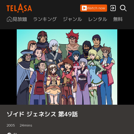
Watch now
見放題
ランキング
ジャンル
レンタル
無料
は
ゾイド ジェネシス 第49話
2005
24
mins