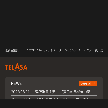
動画配信サービスのTELASA（テラサ）
ジャンル
アニメ一覧（見放
NEWS
See all
2026.08.01
浮所飛貴主演！ 【夏色の風が僕の家にやってきた】 本日よりテラサで独占配信スタート！
2026.07.18
『夏色の雲が恋と嵐をまきおこす』スペシャルメイキング 【Part1】2026年７月18日（土）23時30分～配信スタート！話題のシーンの裏側を大公開！豪華キャスト大集合！ 『武宮家 真夏の家族会議』開催！
2026.07.15
救命医・遥（今田）の《心揺さぶる過去》や、 麻酔科医・権野（船越英一郎）の《謎多きプライベート》など… 《知られざるエピソード》を独占配信！