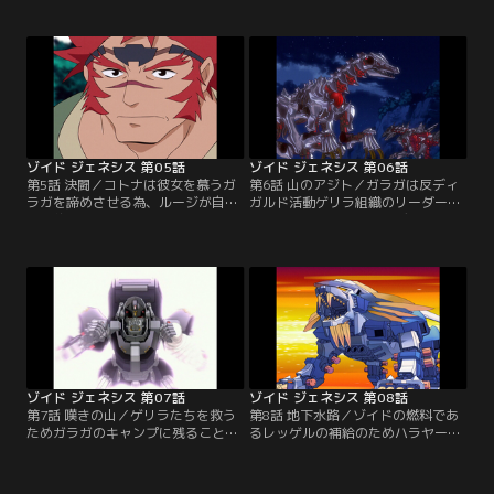
線であるジェネレーターを破損して
を直せる職人を探しに出るが、窃盗
しまう。ジェネレーターの機能停止
団にムラサメライガーを盗まれてし
によりミロード村が滅びることを
まう。レインボージャークに乗るコ
ラ・カンに告げられたルージは、
トナという女性に助けられたルージ
ラ・カンたちとジェネレーターを直
は…【提供：バンダイチャンネル】
す職人を探す旅に出る。【提供：バ
ンダイチャンネル】
ゾイド ジェネシス 第05話
ゾイド ジェネシス 第06話
第5話 決闘／コトナは彼女を慕うガ
第6話 山のアジト／ガラガは反ディ
ラガを諦めさせる為、ルージが自分
ガルド活動ゲリラ組織のリーダーだ
の婚約者であると芝居をうつ。ガラ
った。ゲリラ掃討を図るディガルド
ガの嫉妬により、ルージはガラガの
前線基地。そこで、デッドリーコン
機体デッドリーコングと勝負するは
グに興味を持ったザイリンも壊滅作
めになるのだった。【提供：バンダ
戦に加わる。ゲリラ本部でロンが指
イチャンネル】
揮をとり抵抗するが、人質を取られ
てしまう。【提供：バンダイチャン
ネル】
ゾイド ジェネシス 第07話
ゾイド ジェネシス 第08話
第7話 嘆きの山／ゲリラたちを救う
第8話 地下水路／ゾイドの燃料であ
ためガラガのキャンプに残ることに
るレッゲルの補給のためハラヤード
したルージたち。だが必死の抵抗も
へ戻るルージたち一行。ディガルド
むなしく、再び襲ってきたザイリン
の支配下となっていたハラヤード
率いるディガルド軍の圧倒的な戦力
で、領主のハーラの協力を得てレッ