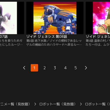
将も攻撃に加わ
ラ・カンに告げられたルージは、ラ・カン
コトナという女性
ランスタッグ、ソ
たちとジェネレーターを直す職人を探す旅
【提供：バンダイ
が…【提供：バン
に出る。【提供：バンダイチャンネル】
07話
ゾイド ジェネシス 第08話
ゾイド ジェネシ
ラたちを救うためガ
第8話 地下水路／ゾイドの燃料であるレッ
第9話 温泉の村
とにしたルージた
ゲルの補給のためハラヤードへ戻るルージ
たち一行は、ムラ
なしく、再び襲っ
たち一行。ディガルドの支配下となってい
体バンブリアンの
ィガルド軍の圧倒
たハラヤードで、領主のハーラの協力を得
になる。歯が立た
められるルージた
てレッゲル奪取に挑むが…【提供：バンダ
経験を積むため、
ダイチャンネル】
イチャンネル】
退治しようと一人
ラサメライガーは
1
2
3
4
5
に救われる。【提
ル】
アニメ一覧（見放題）
ロボット一覧（見放題）
ロボット一覧（