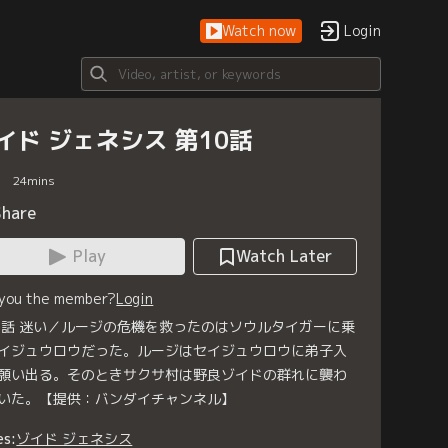
Watch now
Login
イド ジェネシス 第10話
24
mins
Share
Play
Watch Later
 you the member?
Login
0話 迷い／ルージの危機を救ったのはソウルタイガーに乗
イジュウロウだった。ルージはセイジュウロウに弟子入
願い出る。そのときサクサ村は野良ゾイドの群れに襲わ
いた。【提供：バンダイチャンネル】
es:
ゾイド ジェネシス