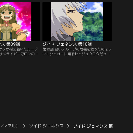
に助けられたルージは…
ダイチャンネル】
チャンネル】
ス 第09話
ゾイド ジェネシス 第10話
／サクサ村に着いたルージ
第10話 迷い／ルージの危機を救ったのはソ
サメライガーでロンの機
ウルタイガーに乗るセイジュウロウだっ
模擬戦の相手をすること
た。ルージはセイジュウロウに弟子入りを
なかったルージは、実戦
願い出る。そのときサクサ村は野良ゾイド
村を襲った野良ゾイドを
の群れに襲われていた。【提供：バンダイ
で山に入る。苦戦するム
チャンネル】
、危機を見知らぬゾイド
供：バンダイチャンネ
レンタル）
ゾイド ジェネシス
ゾイド ジェネシス 第10話