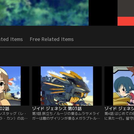
ated Items
Free Related Items
02話
ゾイド ジェネシス 第03話
ゾイド ジェネシ
ランスタッグ（レ・
第3話 旅立ち／ルージの乗るムラサメライ
第4話 はじめて
ラ・カン）の出現
ガーは敵のザイリンが乗るメガラプトルと
に来た一行。留守
、仲間が全滅した
の戦闘中に、村の生命線であるジェネレー
単独でジェネレー
の新たなバイオゾ
ターを破損してしまう。ジェネレーターの
に出るが、窃盗団
独行動をしていた
機能停止によりミロード村が滅びることを
まれてしまう。レ