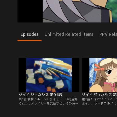
Episodes
Unlimited Related Items
PPV Rel
ゾイド ジェネシス 第01話
ゾイド ジェネシス 第
第1話 襲撃／ルージたちはミロード村近海
第2話 バイオゾイド／
でムラサメライガーを発掘する。その時デ
ミィ）、ソードウルフ（
ィガルド武国の部隊が村を襲撃し、ルージ
で村は救われる。その後
はムラサメライガーで反撃する。が、戦闘
ことを知ったディガルド
中新たな未確認ゾイドが現れる。【提供：
イド部隊が村を襲撃。単