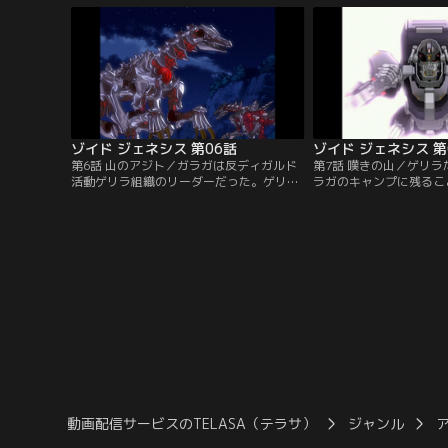
バンダイチャンネル】
ディガルドのザイリン少
る。ムラサメライガー、
ードウルフは反撃にでる
ダイチャンネル】
ゾイド ジェネシス 第06話
ゾイド ジェネシス 第
第6話 山のアジト／ガラガは反ディガルド
第7話 嘆きの山／ゲリ
活動ゲリラ組織のリーダーだった。ゲリラ
ラガのキャンプに残るこ
掃討を図るディガルド前線基地。そこで、
ち。だが必死の抵抗もむ
デッドリーコングに興味を持ったザイリン
てきたザイリン率いるデ
も壊滅作戦に加わる。ゲリラ本部でロンが
的な戦力に次第に追い詰
指揮をとり抵抗するが、人質を取られてし
ちだった。【提供：バン
まう。【提供：バンダイチャンネル】
動画配信サービスのTELASA（テラサ）
ジャンル