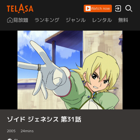
Watch now
見放題
ランキング
ジャンル
レンタル
無料
は
ゾイド ジェネシス 第31話
2005
24
mins