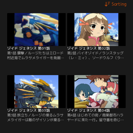
Sorting
ゾイド ジェネシス 第01話
ゾイド ジェネシス 第02話
第1話 襲撃／ルージたちはミロード
第2話 バイオゾイド／ランスタッグ
村近海でムラサメライガーを発掘す
（レ・ミィ）、ソードウルフ（ラ・
る。その時ディガルド武国の部隊が
カン）の出現で村は救われる。その
村を襲撃し、ルージはムラサメライ
後、仲間が全滅したことを知ったデ
ガーで反撃する。が、戦闘中新たな
ィガルドの新たなバイオゾイド部隊
未確認ゾイドが現れる。【提供：バ
が村を襲撃。単独行動をしていたデ
ンダイチャンネル】
ィガルドのザイリン少将も攻撃に加
わる。ムラサメライガー、ランスタ
ッグ、ソードウルフは反撃にでる
が…【提供：バンダイチャンネル】
ゾイド ジェネシス 第03話
ゾイド ジェネシス 第04話
第3話 旅立ち／ルージの乗るムラサ
第4話 はじめての街／商業都市ハラ
メライガーは敵のザイリンが乗るメ
ヤードに来た一行。留守番を命じら
ガラプトルとの戦闘中に、村の生命
れたルージは単独でジェネレーター
線であるジェネレーターを破損して
を直せる職人を探しに出るが、窃盗