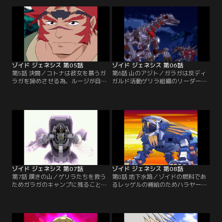
しまう。ジェネレーターの機能停止
団にムラサメライガーを盗まれてし
によりミロード村が滅びることを
まう。レインボージャークに乗るコ
ラ・カンに告げられたルージは、
トナという女性に助けられたルージ
ラ・カンたちとジェネレーターを直
は…【提供：バンダイチャンネル】
す職人を探す旅に出る。【提供：バ
ンダイチャンネル】
ゾイド ジェネシス 第05話
ゾイド ジェネシス 第06話
第5話 決闘／コトナは彼女を慕うガ
第6話 山のアジト／ガラガは反ディ
ラガを諦めさせる為、ルージが自分
ガルド活動ゲリラ組織のリーダーだ
の婚約者であると芝居をうつ。ガラ
った。ゲリラ掃討を図るディガルド
ガの嫉妬により、ルージはガラガの
前線基地。そこで、デッドリーコン
機体デッドリーコングと勝負するは
グに興味を持ったザイリンも壊滅作
めになるのだった。【提供：バンダ
戦に加わる。ゲリラ本部でロンが指
イチャンネル】
揮をとり抵抗するが、人質を取られ
てしまう。【提供：バンダイチャン
ネル】
ゾイド ジェネシス 第07話
ゾイド ジェネシス 第08話
第7話 嘆きの山／ゲリラたちを救う
第8話 地下水路／ゾイドの燃料であ
ためガラガのキャンプに残ることに
るレッゲルの補給のためハラヤード
したルージたち。だが必死の抵抗も
へ戻るルージたち一行。ディガルド
むなしく、再び襲ってきたザイリン
の支配下となっていたハラヤード
率いるディガルド軍の圧倒的な戦力
で、領主のハーラの協力を得てレッ
に次第に追い詰められるルージたち
ゲル奪取に挑むが…【提供：バンダ