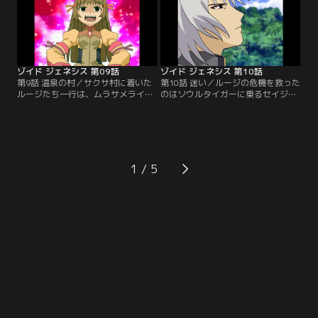
だった。【提供：バンダイチャンネ
イチャンネル】
ル】
ゾイド ジェネシス 第09話
ゾイド ジェネシス 第10話
第9話 温泉の村／サクサ村に着いた
第10話 迷い／ルージの危機を救った
ルージたち一行は、ムラサメライガ
のはソウルタイガーに乗るセイジュ
ーでロンの機体バンブリアンの模擬
ウロウだった。ルージはセイジュウ
戦の相手をすることになる。歯が立
ロウに弟子入りを願い出る。そのと
たなかったルージは、実戦経験を積
きサクサ村は野良ゾイドの群れに襲
むため、村を襲った野良ゾイドを退
われていた。【提供：バンダイチャ
治しようと一人で山に入る。苦戦す
ンネル】
るムラサメライガーは、危機を見知
1
らぬゾイドに救われる。【提供：バ
ンダイチャンネル】