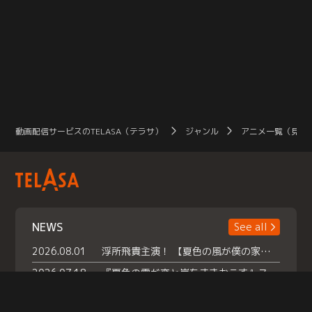
動画配信サービスのTELASA（テラサ）
ジャンル
アニメ一覧（見放
NEWS
See all
2026.08.01
浮所飛貴主演！ 【夏色の風が僕の家にやってきた】 本日よりテラサで独占配信スタート！
2026.07.18
『夏色の雲が恋と嵐をまきおこす』スペシャルメイキング 【Part1】2026年７月18日（土）23時30分～配信スタート！話題のシーンの裏側を大公開！豪華キャスト大集合！ 『武宮家 真夏の家族会議』開催！
2026.07.15
救命医・遥（今田）の《心揺さぶる過去》や、 麻酔科医・権野（船越英一郎）の《謎多きプライベート》など… 《知られざるエピソード》を独占配信！