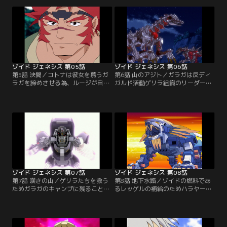
しまう。ジェネレーターの機能停止
団にムラサメライガーを盗まれてし
によりミロード村が滅びることを
まう。レインボージャークに乗るコ
ラ・カンに告げられたルージは、
トナという女性に助けられたルージ
ラ・カンたちとジェネレーターを直
は…【提供：バンダイチャンネル】
す職人を探す旅に出る。【提供：バ
ンダイチャンネル】
ゾイド ジェネシス 第05話
ゾイド ジェネシス 第06話
第5話 決闘／コトナは彼女を慕うガ
第6話 山のアジト／ガラガは反ディ
ラガを諦めさせる為、ルージが自分
ガルド活動ゲリラ組織のリーダーだ
の婚約者であると芝居をうつ。ガラ
った。ゲリラ掃討を図るディガルド
ガの嫉妬により、ルージはガラガの
前線基地。そこで、デッドリーコン
機体デッドリーコングと勝負するは
グに興味を持ったザイリンも壊滅作
めになるのだった。【提供：バンダ
戦に加わる。ゲリラ本部でロンが指
イチャンネル】
揮をとり抵抗するが、人質を取られ
てしまう。【提供：バンダイチャン
ネル】
ゾイド ジェネシス 第07話
ゾイド ジェネシス 第08話
第7話 嘆きの山／ゲリラたちを救う
第8話 地下水路／ゾイドの燃料であ
ためガラガのキャンプに残ることに
るレッゲルの補給のためハラヤード
したルージたち。だが必死の抵抗も
へ戻るルージたち一行。ディガルド
むなしく、再び襲ってきたザイリン
の支配下となっていたハラヤード
率いるディガルド軍の圧倒的な戦力
で、領主のハーラの協力を得てレッ
に次第に追い詰められるルージたち
ゲル奪取に挑むが…【提供：バンダ