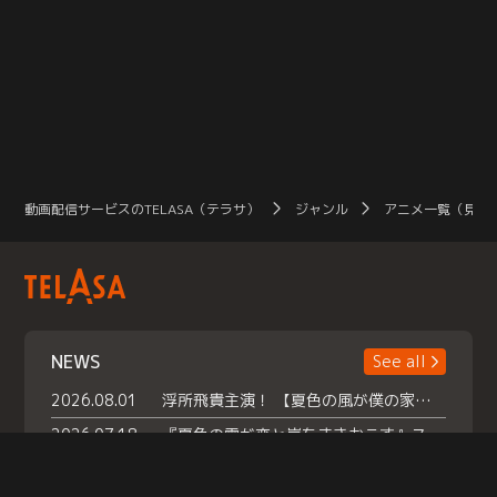
動画配信サービスのTELASA（テラサ）
ジャンル
アニメ一覧（見放
NEWS
See all
2026.08.01
浮所飛貴主演！ 【夏色の風が僕の家にやってきた】 本日よりテラサで独占配信スタート！
2026.07.18
『夏色の雲が恋と嵐をまきおこす』スペシャルメイキング 【Part1】2026年７月18日（土）23時30分～配信スタート！話題のシーンの裏側を大公開！豪華キャスト大集合！ 『武宮家 真夏の家族会議』開催！
2026.07.15
救命医・遥（今田）の《心揺さぶる過去》や、 麻酔科医・権野（船越英一郎）の《謎多きプライベート》など… 《知られざるエピソード》を独占配信！