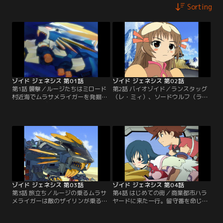
Sorting
ゾイド ジェネシス 第01話
ゾイド ジェネシス 第02話
第1話 襲撃／ルージたちはミロード
第2話 バイオゾイド／ランスタッグ
村近海でムラサメライガーを発掘す
（レ・ミィ）、ソードウルフ（ラ・
る。その時ディガルド武国の部隊が
カン）の出現で村は救われる。その
村を襲撃し、ルージはムラサメライ
後、仲間が全滅したことを知ったデ
ガーで反撃する。が、戦闘中新たな
ィガルドの新たなバイオゾイド部隊
未確認ゾイドが現れる。【提供：バ
が村を襲撃。単独行動をしていたデ
ンダイチャンネル】
ィガルドのザイリン少将も攻撃に加
わる。ムラサメライガー、ランスタ
ッグ、ソードウルフは反撃にでる
が…【提供：バンダイチャンネル】
ゾイド ジェネシス 第03話
ゾイド ジェネシス 第04話
第3話 旅立ち／ルージの乗るムラサ
第4話 はじめての街／商業都市ハラ
メライガーは敵のザイリンが乗るメ
ヤードに来た一行。留守番を命じら
ガラプトルとの戦闘中に、村の生命
れたルージは単独でジェネレーター
線であるジェネレーターを破損して
を直せる職人を探しに出るが、窃盗