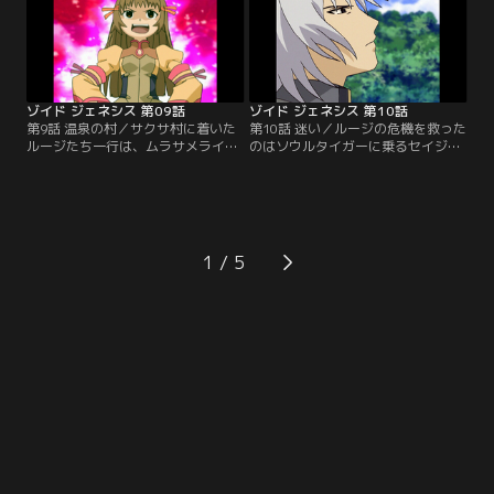
だった。【提供：バンダイチャンネ
イチャンネル】
ル】
ゾイド ジェネシス 第09話
ゾイド ジェネシス 第10話
第9話 温泉の村／サクサ村に着いた
第10話 迷い／ルージの危機を救った
ルージたち一行は、ムラサメライガ
のはソウルタイガーに乗るセイジュ
ーでロンの機体バンブリアンの模擬
ウロウだった。ルージはセイジュウ
戦の相手をすることになる。歯が立
ロウに弟子入りを願い出る。そのと
たなかったルージは、実戦経験を積
きサクサ村は野良ゾイドの群れに襲
むため、村を襲った野良ゾイドを退
われていた。【提供：バンダイチャ
治しようと一人で山に入る。苦戦す
ンネル】
るムラサメライガーは、危機を見知
1
らぬゾイドに救われる。【提供：バ
ンダイチャンネル】