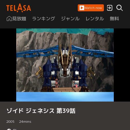
Watch now
見放題
ランキング
ジャンル
レンタル
無料
は
ゾイド ジェネシス 第39話
2005
24
mins