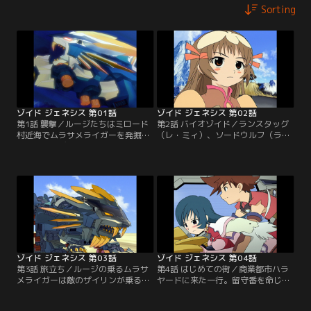
Sorting
ゾイド ジェネシス 第01話
ゾイド ジェネシス 第02話
第1話 襲撃／ルージたちはミロード
第2話 バイオゾイド／ランスタッグ
村近海でムラサメライガーを発掘す
（レ・ミィ）、ソードウルフ（ラ・
る。その時ディガルド武国の部隊が
カン）の出現で村は救われる。その
村を襲撃し、ルージはムラサメライ
後、仲間が全滅したことを知ったデ
ガーで反撃する。が、戦闘中新たな
ィガルドの新たなバイオゾイド部隊
未確認ゾイドが現れる。【提供：バ
が村を襲撃。単独行動をしていたデ
ンダイチャンネル】
ィガルドのザイリン少将も攻撃に加
わる。ムラサメライガー、ランスタ
ッグ、ソードウルフは反撃にでる
が…【提供：バンダイチャンネル】
ゾイド ジェネシス 第03話
ゾイド ジェネシス 第04話
第3話 旅立ち／ルージの乗るムラサ
第4話 はじめての街／商業都市ハラ
メライガーは敵のザイリンが乗るメ
ヤードに来た一行。留守番を命じら
ガラプトルとの戦闘中に、村の生命
れたルージは単独でジェネレーター
線であるジェネレーターを破損して
を直せる職人を探しに出るが、窃盗