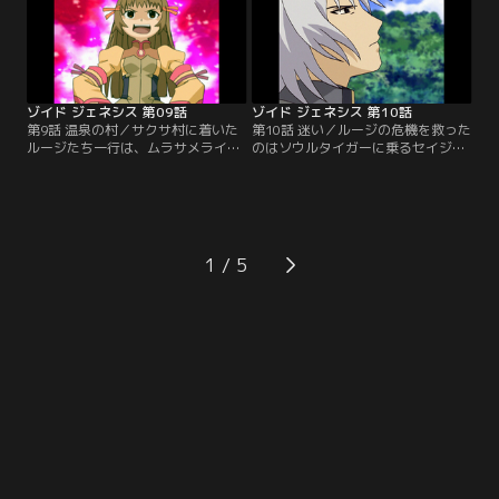
だった。【提供：バンダイチャンネ
イチャンネル】
ル】
ゾイド ジェネシス 第09話
ゾイド ジェネシス 第10話
第9話 温泉の村／サクサ村に着いた
第10話 迷い／ルージの危機を救った
ルージたち一行は、ムラサメライガ
のはソウルタイガーに乗るセイジュ
ーでロンの機体バンブリアンの模擬
ウロウだった。ルージはセイジュウ
戦の相手をすることになる。歯が立
ロウに弟子入りを願い出る。そのと
たなかったルージは、実戦経験を積
きサクサ村は野良ゾイドの群れに襲
むため、村を襲った野良ゾイドを退
われていた。【提供：バンダイチャ
治しようと一人で山に入る。苦戦す
ンネル】
るムラサメライガーは、危機を見知
1
らぬゾイドに救われる。【提供：バ
ンダイチャンネル】