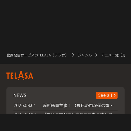
動画配信サービスのTELASA（テラサ）
ジャンル
アニメ一覧（見放
NEWS
See all
2026.08.01
浮所飛貴主演！ 【夏色の風が僕の家にやってきた】 本日よりテラサで独占配信スタート！
2026.07.18
『夏色の雲が恋と嵐をまきおこす』スペシャルメイキング 【Part1】2026年７月18日（土）23時30分～配信スタート！話題のシーンの裏側を大公開！豪華キャスト大集合！ 『武宮家 真夏の家族会議』開催！
2026.07.15
救命医・遥（今田）の《心揺さぶる過去》や、 麻酔科医・権野（船越英一郎）の《謎多きプライベート》など… 《知られざるエピソード》を独占配信！