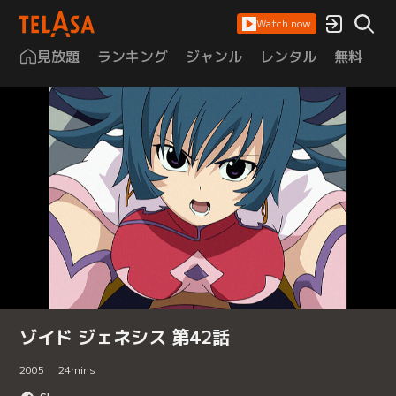
Watch now
見放題
ランキング
ジャンル
レンタル
無料
は
ゾイド ジェネシス 第42話
2005
24
mins