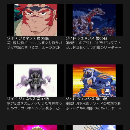
しまう。ジェネレーターの機能停止
団にムラサメライガーを盗まれてし
によりミロード村が滅びることを
まう。レインボージャークに乗るコ
ラ・カンに告げられたルージは、
トナという女性に助けられたルージ
ラ・カンたちとジェネレーターを直
は…【提供：バンダイチャンネル】
す職人を探す旅に出る。【提供：バ
ンダイチャンネル】
ゾイド ジェネシス 第05話
ゾイド ジェネシス 第06話
第5話 決闘／コトナは彼女を慕うガ
第6話 山のアジト／ガラガは反ディ
ラガを諦めさせる為、ルージが自分
ガルド活動ゲリラ組織のリーダーだ
の婚約者であると芝居をうつ。ガラ
った。ゲリラ掃討を図るディガルド
ガの嫉妬により、ルージはガラガの
前線基地。そこで、デッドリーコン
機体デッドリーコングと勝負するは
グに興味を持ったザイリンも壊滅作
めになるのだった。【提供：バンダ
戦に加わる。ゲリラ本部でロンが指
イチャンネル】
揮をとり抵抗するが、人質を取られ
てしまう。【提供：バンダイチャン
ネル】
ゾイド ジェネシス 第07話
ゾイド ジェネシス 第08話
第7話 嘆きの山／ゲリラたちを救う
第8話 地下水路／ゾイドの燃料であ
ためガラガのキャンプに残ることに
るレッゲルの補給のためハラヤード
したルージたち。だが必死の抵抗も
へ戻るルージたち一行。ディガルド
むなしく、再び襲ってきたザイリン
の支配下となっていたハラヤード
率いるディガルド軍の圧倒的な戦力
で、領主のハーラの協力を得てレッ
に次第に追い詰められるルージたち
ゲル奪取に挑むが…【提供：バンダ