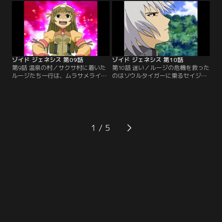
に次第に追い詰められるルージたち
ゲル奪取に挑むが…【提供：バンダ
だった。【提供：バンダイチャンネ
イチャンネル】
ル】
ゾイド ジェネシス 第09話
ゾイド ジェネシス 第10話
第9話 温泉の村／サクサ村に着いた
第10話 迷い／ルージの危機を救った
ルージたち一行は、ムラサメライガ
のはソウルタイガーに乗るセイジュ
ーでロンの機体バンブリアンの模擬
ウロウだった。ルージはセイジュウ
戦の相手をすることになる。歯が立
ロウに弟子入りを願い出る。そのと
たなかったルージは、実戦経験を積
きサクサ村は野良ゾイドの群れに襲
むため、村を襲った野良ゾイドを退
われていた。【提供：バンダイチャ
治しようと一人で山に入る。苦戦す
ンネル】
るムラサメライガーは、危機を見知
1
らぬゾイドに救われる。【提供：バ
ンダイチャンネル】