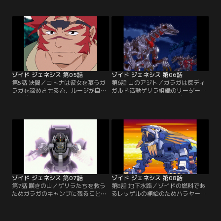
線であるジェネレーターを破損して
を直せる職人を探しに出るが、窃盗
しまう。ジェネレーターの機能停止
団にムラサメライガーを盗まれてし
によりミロード村が滅びることを
まう。レインボージャークに乗るコ
ラ・カンに告げられたルージは、
トナという女性に助けられたルージ
ラ・カンたちとジェネレーターを直
は…【提供：バンダイチャンネル】
す職人を探す旅に出る。【提供：バ
ンダイチャンネル】
ゾイド ジェネシス 第05話
ゾイド ジェネシス 第06話
第5話 決闘／コトナは彼女を慕うガ
第6話 山のアジト／ガラガは反ディ
ラガを諦めさせる為、ルージが自分
ガルド活動ゲリラ組織のリーダーだ
の婚約者であると芝居をうつ。ガラ
った。ゲリラ掃討を図るディガルド
ガの嫉妬により、ルージはガラガの
前線基地。そこで、デッドリーコン
機体デッドリーコングと勝負するは
グに興味を持ったザイリンも壊滅作
めになるのだった。【提供：バンダ
戦に加わる。ゲリラ本部でロンが指
イチャンネル】
揮をとり抵抗するが、人質を取られ
てしまう。【提供：バンダイチャン
ネル】
ゾイド ジェネシス 第07話
ゾイド ジェネシス 第08話
第7話 嘆きの山／ゲリラたちを救う
第8話 地下水路／ゾイドの燃料であ
ためガラガのキャンプに残ることに
るレッゲルの補給のためハラヤード
したルージたち。だが必死の抵抗も
へ戻るルージたち一行。ディガルド
むなしく、再び襲ってきたザイリン
の支配下となっていたハラヤード
率いるディガルド軍の圧倒的な戦力
で、領主のハーラの協力を得てレッ