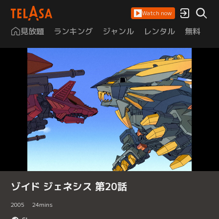
Watch now
見放題
ランキング
ジャンル
レンタル
無料
は
ゾイド ジェネシス 第20話
2005
24
mins