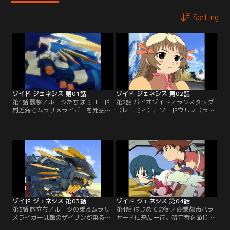
Sorting
ゾイド ジェネシス 第01話
ゾイド ジェネシス 第02話
第1話 襲撃／ルージたちはミロード
第2話 バイオゾイド／ランスタッグ
村近海でムラサメライガーを発掘す
（レ・ミィ）、ソードウルフ（ラ・
る。その時ディガルド武国の部隊が
カン）の出現で村は救われる。その
村を襲撃し、ルージはムラサメライ
後、仲間が全滅したことを知ったデ
ガーで反撃する。が、戦闘中新たな
ィガルドの新たなバイオゾイド部隊
未確認ゾイドが現れる。【提供：バ
が村を襲撃。単独行動をしていたデ
ンダイチャンネル】
ィガルドのザイリン少将も攻撃に加
わる。ムラサメライガー、ランスタ
ッグ、ソードウルフは反撃にでる
が…【提供：バンダイチャンネル】
ゾイド ジェネシス 第03話
ゾイド ジェネシス 第04話
第3話 旅立ち／ルージの乗るムラサ
第4話 はじめての街／商業都市ハラ
メライガーは敵のザイリンが乗るメ
ヤードに来た一行。留守番を命じら
ガラプトルとの戦闘中に、村の生命
れたルージは単独でジェネレーター