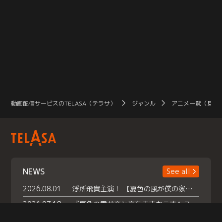
動画配信サービスのTELASA（テラサ）
ジャンル
アニメ一覧（見放
NEWS
See all
2026.08.01
浮所飛貴主演！ 【夏色の風が僕の家にやってきた】 本日よりテラサで独占配信スタート！
2026.07.18
『夏色の雲が恋と嵐をまきおこす』スペシャルメイキング 【Part1】2026年７月18日（土）23時30分～配信スタート！話題のシーンの裏側を大公開！豪華キャスト大集合！ 『武宮家 真夏の家族会議』開催！
2026.07.15
救命医・遥（今田）の《心揺さぶる過去》や、 麻酔科医・権野（船越英一郎）の《謎多きプライベート》など… 《知られざるエピソード》を独占配信！