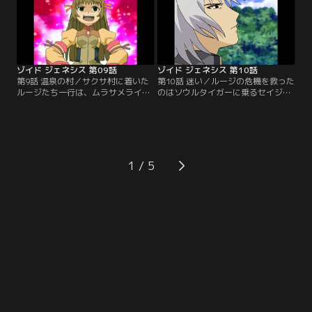
だった。【提供：バンダイチャンネ
イチャンネル】
ル】
ゾイド ジェネシス 第09話
ゾイド ジェネシス 第10話
第9話 温泉の村／サクサ村に着いた
第10話 迷い／ルージの危機を救った
ルージたち一行は、ムラサメライガ
のはソウルタイガーに乗るセイジュ
ーでロンの機体バンブリアンの模擬
ウロウだった。ルージはセイジュウ
戦の相手をすることになる。歯が立
ロウに弟子入りを願い出る。そのと
たなかったルージは、実戦経験を積
きサクサ村は野良ゾイドの群れに襲
むため、村を襲った野良ゾイドを退
われていた。【提供：バンダイチャ
治しようと一人で山に入る。苦戦す
ンネル】
るムラサメライガーは、危機を見知
1
らぬゾイドに救われる。【提供：バ
ンダイチャンネル】