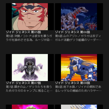
しまう。ジェネレーターの機能停止
団にムラサメライガーを盗まれてし
によりミロード村が滅びることを
まう。レインボージャークに乗るコ
ラ・カンに告げられたルージは、
トナという女性に助けられたルージ
ラ・カンたちとジェネレーターを直
は…【提供：バンダイチャンネル】
す職人を探す旅に出る。【提供：バ
ンダイチャンネル】
ゾイド ジェネシス 第05話
ゾイド ジェネシス 第06話
第5話 決闘／コトナは彼女を慕うガ
第6話 山のアジト／ガラガは反ディ
ラガを諦めさせる為、ルージが自分
ガルド活動ゲリラ組織のリーダーだ
の婚約者であると芝居をうつ。ガラ
った。ゲリラ掃討を図るディガルド
ガの嫉妬により、ルージはガラガの
前線基地。そこで、デッドリーコン
機体デッドリーコングと勝負するは
グに興味を持ったザイリンも壊滅作
めになるのだった。【提供：バンダ
戦に加わる。ゲリラ本部でロンが指
イチャンネル】
揮をとり抵抗するが、人質を取られ
てしまう。【提供：バンダイチャン
ネル】
ゾイド ジェネシス 第07話
ゾイド ジェネシス 第08話
第7話 嘆きの山／ゲリラたちを救う
第8話 地下水路／ゾイドの燃料であ
ためガラガのキャンプに残ることに
るレッゲルの補給のためハラヤード
したルージたち。だが必死の抵抗も
へ戻るルージたち一行。ディガルド
むなしく、再び襲ってきたザイリン
の支配下となっていたハラヤード
率いるディガルド軍の圧倒的な戦力
で、領主のハーラの協力を得てレッ
に次第に追い詰められるルージたち
ゲル奪取に挑むが…【提供：バンダ