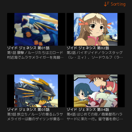
Sorting
ゾイド ジェネシス 第01話
ゾイド ジェネシス 第02話
第1話 襲撃／ルージたちはミロード
第2話 バイオゾイド／ランスタッグ
村近海でムラサメライガーを発掘す
（レ・ミィ）、ソードウルフ（ラ・
る。その時ディガルド武国の部隊が
カン）の出現で村は救われる。その
村を襲撃し、ルージはムラサメライ
後、仲間が全滅したことを知ったデ
ガーで反撃する。が、戦闘中新たな
ィガルドの新たなバイオゾイド部隊
未確認ゾイドが現れる。【提供：バ
が村を襲撃。単独行動をしていたデ
ンダイチャンネル】
ィガルドのザイリン少将も攻撃に加
わる。ムラサメライガー、ランスタ
ッグ、ソードウルフは反撃にでる
が…【提供：バンダイチャンネル】
ゾイド ジェネシス 第03話
ゾイド ジェネシス 第04話
第3話 旅立ち／ルージの乗るムラサ
第4話 はじめての街／商業都市ハラ
メライガーは敵のザイリンが乗るメ
ヤードに来た一行。留守番を命じら
ガラプトルとの戦闘中に、村の生命
れたルージは単独でジェネレーター
線であるジェネレーターを破損して
を直せる職人を探しに出るが、窃盗