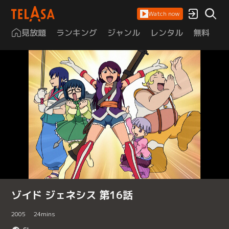
Watch now
見放題
ランキング
ジャンル
レンタル
無料
は
ゾイド ジェネシス 第16話
2005
24
mins