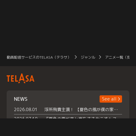
動画配信サービスのTELASA（テラサ）
ジャンル
アニメ一覧（見放
NEWS
See all
2026.08.01
浮所飛貴主演！ 【夏色の風が僕の家にやってきた】 本日よりテラサで独占配信スタート！
2026.07.18
『夏色の雲が恋と嵐をまきおこす』スペシャルメイキング 【Part1】2026年７月18日（土）23時30分～配信スタート！話題のシーンの裏側を大公開！豪華キャスト大集合！ 『武宮家 真夏の家族会議』開催！
2026.07.15
救命医・遥（今田）の《心揺さぶる過去》や、 麻酔科医・権野（船越英一郎）の《謎多きプライベート》など… 《知られざるエピソード》を独占配信！