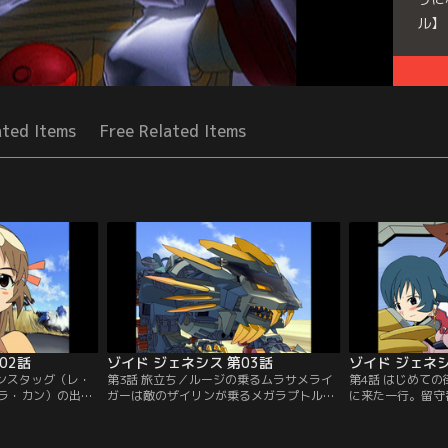
ル】
Seri
ated Items
Free Related Items
02話
ゾイド ジェネシス 第03話
ゾイド ジェネシ
ランスタッグ（レ・
第3話 旅立ち／ルージの乗るムラサメライ
第4話 はじめて
ラ・カン）の出現
ガーは敵のザイリンが乗るメガラプトルと
に来た一行。留守
、仲間が全滅した
の戦闘中に、村の生命線であるジェネレー
単独でジェネレー
の新たなバイオゾ
ターを破損してしまう。ジェネレーターの
に出るが、窃盗団
独行動をしていた
機能停止によりミロード村が滅びることを
まれてしまう。レ