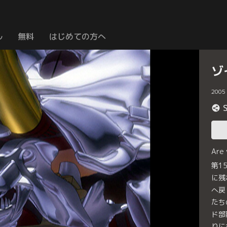
ル
無料
はじめての方へ
ゾ
2005
Are
第1
に残
へ戻
たち
ド部
りに