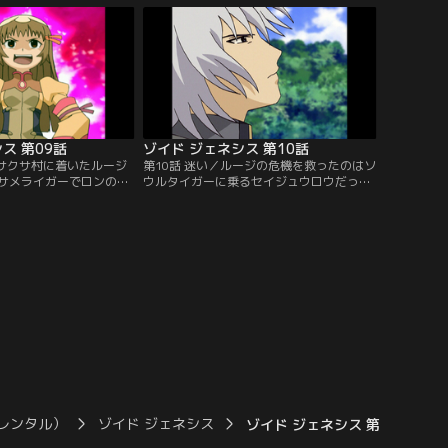
に助けられたルージは…
ダイチャンネル】
チャンネル】
ス 第09話
ゾイド ジェネシス 第10話
／サクサ村に着いたルージ
第10話 迷い／ルージの危機を救ったのはソ
サメライガーでロンの機
ウルタイガーに乗るセイジュウロウだっ
模擬戦の相手をすること
た。ルージはセイジュウロウに弟子入りを
なかったルージは、実戦
願い出る。そのときサクサ村は野良ゾイド
村を襲った野良ゾイドを
の群れに襲われていた。【提供：バンダイ
で山に入る。苦戦するム
チャンネル】
、危機を見知らぬゾイド
供：バンダイチャンネ
レンタル）
ゾイド ジェネシス
ゾイド ジェネシス 第15話