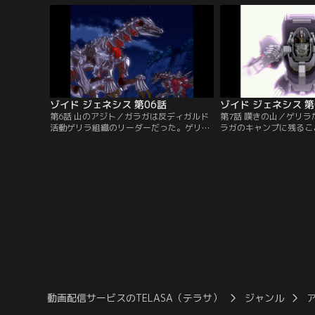
バンダイチャンネル】
ディガルドのザイリン少
る。ムラサメライガー、
ードウルフは反撃にでる
ダイチャンネル】
ゾイド ジェネシス 第06話
ゾイド ジェネシス 第
第6話 山のアジト／ガラガは反ディガルド
第7話 嘆きの山／ゲリ
活動ゲリラ組織のリーダーだった。ゲリラ
ラガのキャンプに残るこ
掃討を図るディガルド前線基地。そこで、
ち。だが必死の抵抗もむ
デッドリーコングに興味を持ったザイリン
てきたザイリン率いるデ
も壊滅作戦に加わる。ゲリラ本部でロンが
的な戦力に次第に追い詰
指揮をとり抵抗するが、人質を取られてし
ちだった。【提供：バン
まう。【提供：バンダイチャンネル】
動画配信サービスのTELASA（テラサ）
ジャンル