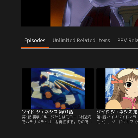
Episodes
Unlimited Related Items
PPV Rel
ゾイド ジェネシス 第01話
ゾイド ジェネシス 第
第1話 襲撃／ルージたちはミロード村近海
第2話 バイオゾイド／
でムラサメライガーを発掘する。その時デ
ミィ）、ソードウルフ（
ィガルド武国の部隊が村を襲撃し、ルージ
で村は救われる。その後
はムラサメライガーで反撃する。が、戦闘
ことを知ったディガルド
中新たな未確認ゾイドが現れる。【提供：
イド部隊が村を襲撃。単