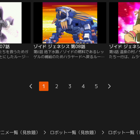
将も攻撃に加わ
ラ・カンに告げられたルージは、ラ・カン
コトナという女性
ランスタッグ、ソ
たちとジェネレーターを直す職人を探す旅
【提供：バンダイ
が…【提供：バン
に出る。【提供：バンダイチャンネル】
07話
ゾイド ジェネシス 第08話
ゾイド ジェネシ
ラたちを救うためガ
第8話 地下水路／ゾイドの燃料であるレッ
第9話 温泉の村
とにしたルージた
ゲルの補給のためハラヤードへ戻るルージ
たち一行は、ムラ
なしく、再び襲っ
たち一行。ディガルドの支配下となってい
体バンブリアンの
ィガルド軍の圧倒
たハラヤードで、領主のハーラの協力を得
になる。歯が立た
められるルージた
てレッゲル奪取に挑むが…【提供：バンダ
経験を積むため、
ダイチャンネル】
イチャンネル】
退治しようと一人
ラサメライガーは
1
2
3
4
5
に救われる。【提
ル】
アニメ一覧（見放題）
ロボット一覧（見放題）
ロボット一覧（