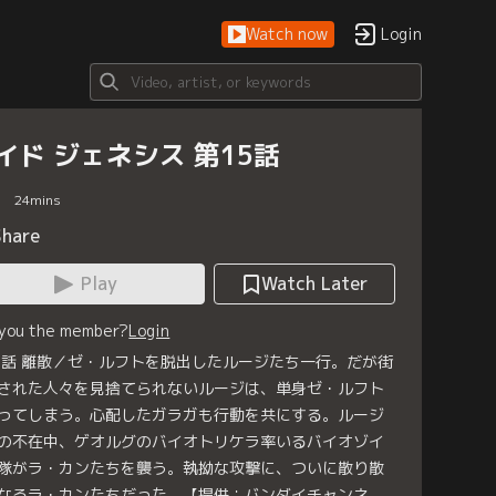
Watch now
Login
イド ジェネシス 第15話
24
mins
Share
Play
Watch Later
 you the member?
Login
5話 離散／ゼ・ルフトを脱出したルージたち一行。だが街
された人々を見捨てられないルージは、単身ゼ・ルフト
ってしまう。心配したガラガも行動を共にする。ルージ
の不在中、ゲオルグのバイオトリケラ率いるバイオゾイ
隊がラ・カンたちを襲う。執拗な攻撃に、ついに散り散
なるラ・カンたちだった。【提供：バンダイチャンネ