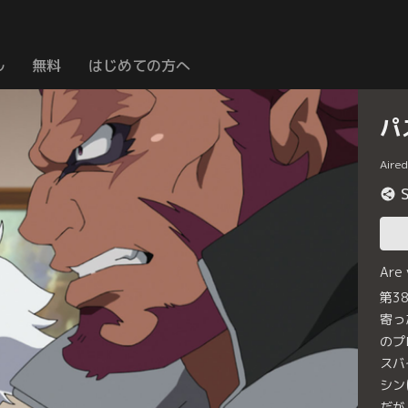
ル
無料
はじめての方へ
パ
Aire
Are
第3
寄っ
のプ
スバ
シン
だが