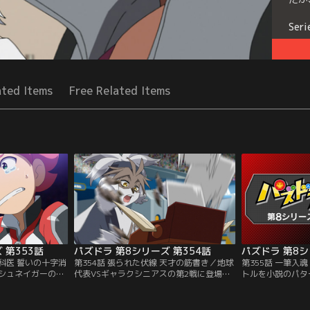
Seri
ated Items
Free Related Items
 第353話
パズドラ 第8シリーズ 第354話
パズドラ 第8シ
外科医 誓いの十字消
第354話 張られた伏線 天才の筋書き／地球
第355話 一筆入
シュネイガーの十
代表VSギャラクシニアスの第2戦に登場す
トルを小説のパタ
者を救ってきたシュ
るのは龍二。心を落ち着けて試合へとのぞ
展開を作り出すピ
笑顔のために宇宙
む龍二だが、相手が姿を現さない。対戦相
てしまう龍二。し
その心意気に感動
手は超売れっ子の天才小説家・ピッツで、
をふるい、自分の