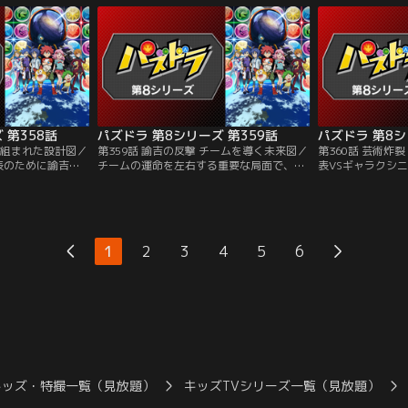
イガーは突然、大
締切前の原稿に追われていたのだった。だ
面が応えてくれる
をやめると口にす
がバトルが始まると、ピッツは独自の物語
合う龍二を見て、
で……！
を紡いで龍二を引き込もうとする！
分を思い出す。
 第358話
パズドラ 第8シリーズ 第359話
パズドラ 第8シ
 仕組まれた設計図／
第359話 諭吉の反撃 チームを導く未来図／
第360話 芸術炸
表のために諭吉が
チームの運命を左右する重要な局面で、諭
表VSギャラクシ
る。ギャラクシニ
吉はスキルを効果的に使い主導権を得よう
終第5戦を迎え、
。天才発明家と称
とする。しかしネジーナも次々とスキルを
ソアラが激突する
船トクザワのエン
発動し、諭吉は少しずつ追い詰められてい
分のほのかに対し
。バトルが始まる
く。まるでバトルの流れを掌握するような
な様子。ほのかは
スキル選択に悩み
ネジーナのパズドラ。苦しい試合の中で、
乗ろうとするが、
1
2
3
4
5
6
度に困惑する諭吉
諭吉の考える勝利の可能性とは！？
でもない変化が訪
キッズ・特撮一覧（見放題）
キッズTVシリーズ一覧（見放題）