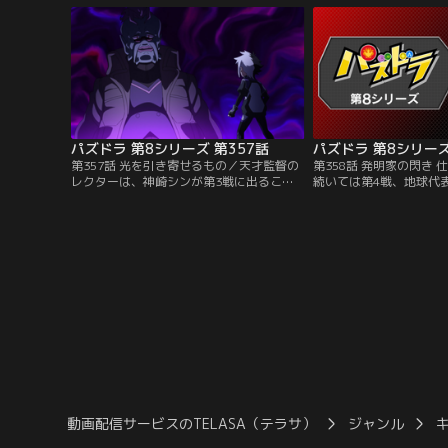
宙のあらゆる天才を集めたギャラクシニア
するタイガだが、シュネ
スは強敵揃い。冷静な試合運びをするシュ
会が終わったらパズドラ
ネイガーに、タイガは熱々の魂でぶつか
る。タイガは大ショック
る！
パズドラ 第8シリーズ 第357話
パズドラ 第8シリーズ
第357話 光を引き寄せるもの／天才監督の
第358話 発明家の閃き
レクターは、神崎シンが第3戦に出ること
続いては第4戦、地球代
を読んでいた。試合中にブツブツぼやいて
率先して出場を引き受け
相手の心理を乱すのがレクターのやり口。
アスの4番手はネジーナ
シンには通用しないかに見えたが、レクタ
されるネジーナは、宇宙
ーの「神書の管理者・メタトロン」の高い
ジンの設計者でもあった
防御力は簡単に崩せない。ついに試合はタ
と、ネジーナはいきなり
ーン8までもつれ込む！
始める。マイペースな態
だが……。
動画配信サービスのTELASA（テラサ）
ジャンル