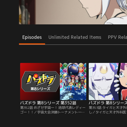
Episodes
Unlimited Related Items
PPV Rel
パズドラ 第8シリーズ 第352話
パズドラ 第8シリーズ
第352話 めざせ宇宙一！ 地球代表レディー
第353話 タイガと天才
ゴー！！／宇宙大会決勝トーナメント一回
し／タイガと天才外科医
戦、地球代表VSディレクシア星代表ギャラ
字消し対決！ 数々の患
クシニアスのバトルが始まる！ 第一戦は明
ネイガーは、患者たちの
石タイガVS天才外科医シュネイガー！ 宇
大会で勝利すると誓う。