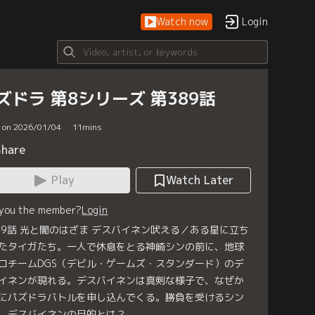
Watch now
Login
ズドラ 第8シリーズ 第389話
d on 2026/01/04
11
mins
Share
Play
Watch Later
 you the member?
Login
89話 光と闇のはざま デスバイネン吠える／ある星に立ち
たタイガたち。一人で休息をとる神崎シンの前に、地球
ロチームDGS（デビル・ゲームズ・スタンダード）のデ
イネンが現れる。デスバイネンは真剣な様子で、なぜか
にパズドラバトルを申し込んでくる。勝負を受けるシン
、デスバイネンの目的とは？