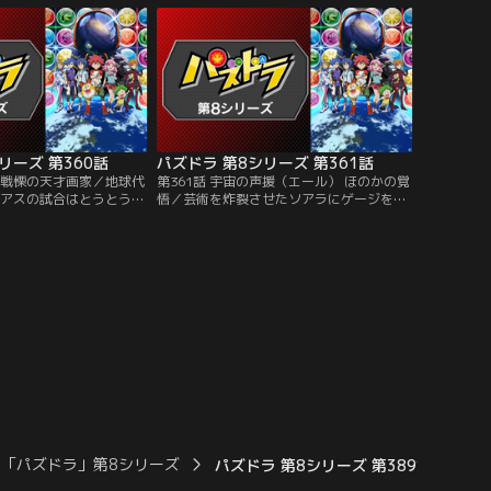
ことを信じて誠実に向き
監督レクターがステージに上がってくる。
ふとピッツはかつての自
予想が外れたことを疑問に思うさくらだ
が、シンはいつも通りに試合を始め
て……。
リーズ 第360話
パズドラ 第8シリーズ 第361話
裂 戦慄の天才画家／地球代
第361話 宇宙の声援（エール） ほのかの覚
ニアスの試合はとうとう最
悟／芸術を炸裂させたソアラにゲージを削
姫野ほのかと天才画家・
られるほのか。そんなほのかのもとに、宇
。大一番の舞台に気合充
宙で出会ったファンたちが駆けつける。声
、ソアラは物静かで内気
援を受けたアイドルほのかのテンションは
序盤でリードして勢いに
最高潮に。それを見たソアラは、かつて画
試合の最中ソアラにとん
家としての自分にもファンがいたことを思
れる！
うのだった。会場全体を巻き込む二人のバ
トルの結末は！？
「パズドラ」第8シリーズ
パズドラ 第8シリーズ 第389話