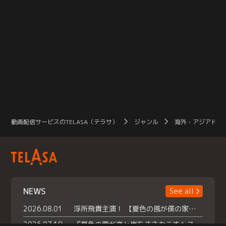
動画配信サービスのTELASA（テラサ）
ジャンル
海外・アジアドラ
NEWS
See all
2026.08.01
浮所飛貴主演！ 【夏色の風が僕の家にやってきた】 本日よりテラサで独占配信スタート！
2026.07.18
『夏色の雲が恋と嵐をまきおこす』スペシャルメイキング 【Part1】2026年７月18日（土）23時30分～配信スタート！話題のシーンの裏側を大公開！豪華キャスト大集合！ 『武宮家 真夏の家族会議』開催！