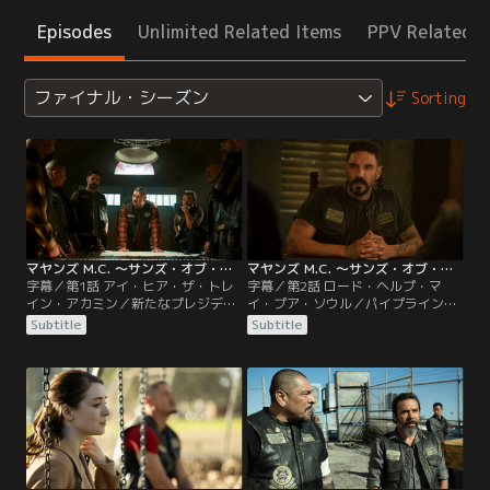
Episodes
Unlimited Related Items
PPV Related I
ファイナル・シーズン
Sorting
マヤンズ M.C. ～サンズ・オブ・アナーキー外伝～ ファイナル・シーズン 第01話／字幕
マヤンズ M.C. ～サンズ・オブ・アナーキー外伝～ ファイナル・シーズン 第02話／字幕
字幕／第1話 アイ・ヒア・ザ・トレ
字幕／第2話 ロード・ヘルプ・マ
イン・アカミン／新たなプレジデン
イ・プア・ソウル／パイプライン奪
トになったイージーはクラブの資金
還のためにイージーが下した判断
Subtitle
Subtitle
源のために、奪われたパイプライン
は、権力を固める一方で抗争をさら
の奪還を最優先。サンズ・オブ・ア
に悪化させ、クラブに危機が迫る。
ナーキーとの抗争が激化する中、冷
エンジェルとの兄弟の絆にも亀裂が
酷で容赦のない指導者へと変貌し、
入る。
代償を払わせる。