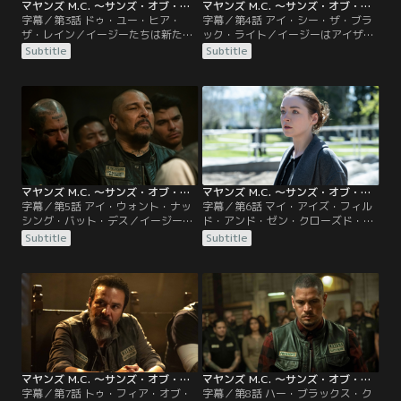
マヤンズ M.C. ～サンズ・オブ・アナーキー外伝～ ファイナル・シーズン 第03話／字幕
マヤンズ M.C. ～サンズ・オブ・アナーキー外伝～ ファイナル・シーズン 第04話／字幕
字幕／第3話 ドゥ・ユー・ヒア・
字幕／第4話 アイ・シー・ザ・ブラ
ザ・レイン／イージーたちは新たな
ック・ライト／イージーはアイザッ
麻薬取引を強行するが、内部の不信
クに攻撃を仕掛けるが、大きな成果
Subtitle
Subtitle
感が増幅。サンズ・オブ・アナーキ
と引き換えにクラブは犠牲を払う。
ーの報復によりクラブは窮地に。一
独裁的なイージーへの不満が爆発
方、エンジェルは独自の判断で行動
し、クラブは内部分裂の危機に。
を起こす。
マヤンズ M.C. ～サンズ・オブ・アナーキー外伝～ ファイナル・シーズン 第05話／字幕
マヤンズ M.C. ～サンズ・オブ・アナーキー外伝～ ファイナル・シーズン 第06話／字幕
字幕／第5話 アイ・ウォント・ナッ
字幕／第6話 マイ・アイズ・フィル
シング・バット・デス／イージーが
ド・アンド・ゼン・クローズド・オ
招いた大きな犠牲により、クラブは
ン・ザ・ラスト・オブ・チャイルド
Subtitle
Subtitle
崩壊寸前に。完全に孤立したイージ
フッド・ティアーズ／母の命日、リ
ーに対し、エンジェルは遂にクラブ
ーダーの重圧に苦しむイージーはエ
との決別を決意する。
ンジェルを強引に連れ出し、かつて
母を殺した犯人の家を訪れる。
マヤンズ M.C. ～サンズ・オブ・アナーキー外伝～ ファイナル・シーズン 第07話／字幕
マヤンズ M.C. ～サンズ・オブ・アナーキー外伝～ ファイナル・シーズン 第08話／字幕
字幕／第7話 トゥ・フィア・オブ・
字幕／第8話 ハー・ブラックス・ク