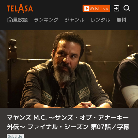
Watch now
見放題
ランキング
ジャンル
レンタル
無料
は
マヤンズ M.C. ～サンズ・オブ・アナーキー
外伝～ ファイナル・シーズン 第07話／字幕
Subtitle