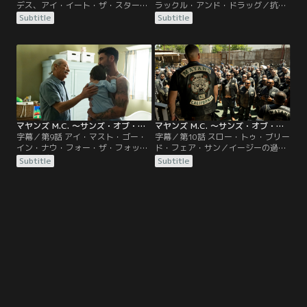
デス、アイ・イート・ザ・スターズ
ラックル・アンド・ドラッグ／抗争
／カリフォルニアを支配するための
は激化の一途をたどり、クラブがク
Subtitle
Subtitle
クラブの戦いは、命懸けの危険な展
リーパーとの別れのために団結す
開を見せる。一方、アデリータは家
る。一方、アデリータを失い絶望す
族を守るため過去と決別しようとす
るエンジェルはクラブを去る決意を
るが…。
固める。
マヤンズ M.C. ～サンズ・オブ・アナーキー外伝～ ファイナル・シーズン 第09話／字幕
マヤンズ M.C. ～サンズ・オブ・アナーキー外伝～ ファイナル・シーズン 第10話（最終話）／字幕
字幕／第9話 アイ・マスト・ゴー・
字幕／第10話 スロー・トゥ・ブリー
イン・ナウ・フォー・ザ・フォッ
ド・フェア・サン／イージーの過去
グ・イズ・ライジング／アイザック
が暴露され、クラブの処遇が決まる
Subtitle
Subtitle
らサンズ・オブ・アナーキーがマヤ
が…。
ンズM.C.壊滅に向け、攻撃を仕掛け
てくる。そして、イージーは破滅の
道へ突き進む。