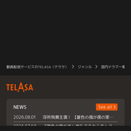
動画配信サービスのTELASA（テラサ）
ジャンル
国内ドラマ一覧（
NEWS
See all
2026.08.01
浮所飛貴主演！ 【夏色の風が僕の家にやってきた】 本日よりテラサで独占配信スタート！
2026.07.18
『夏色の雲が恋と嵐をまきおこす』スペシャルメイキング 【Part1】2026年７月18日（土）23時30分～配信スタート！話題のシーンの裏側を大公開！豪華キャスト大集合！ 『武宮家 真夏の家族会議』開催！