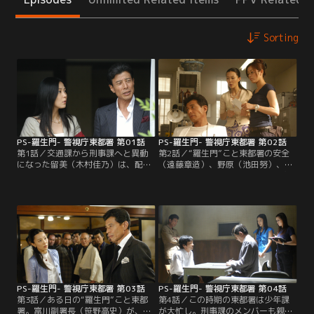
Sorting
PS-羅生門- 警視庁東都署 第01話
PS-羅生門- 警視庁東都署 第02話
第1話／交通課から刑事課へと異動
第2話／“羅生門”こと東都署の安全
になった留美（木村佳乃）は、配属
（遠藤章造）、野原（池田努）、サ
先の東都署へとやってきた。異様な
チ（松本莉緒）の3人は、街で薬物
建物を前に逡巡していると、おでん
取引の現行犯を逮捕する仕事を。と
屋のオヤジから元の職場に復帰した
はいうものの、安全が片っ端から現
方がいい、と声をかけられる。おで
物を押さえ、サチが検査、野原が手
ん屋のくせに…、と反論しようとし
錠をかけて護送車に乗せるという流
ながら建物の扉に手をかけた瞬間、
れ作業で行われている。文句をいう
東都署＝羅生門の評判を思い出し
容疑者には先に殴らせてから、逆に
た。同僚からは左遷扱いされ、親友
ボコボコにしている安全。さすがに
も失った。
目に余るものがある。
PS-羅生門- 警視庁東都署 第03話
PS-羅生門- 警視庁東都署 第04話
第3話／ある日の“羅生門”こと東都
第4話／この時期の東都署は少年課
署。富川副署長（笹野高史）が、刑
が大忙し。刑事課のメンバーも親の