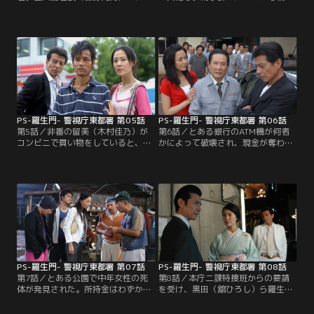
事たちを怒鳴りつけながら外出しよ
苦情や相談の相手をさせられるほど
うとする署長の成川（小木茂光）を
だ。留美（木村佳乃）もユイ（江澤
先導している。が、富川に何を言わ
璃菜）という少女を探す少年少女の
れようと刑事たちは無反応。黒田
相手をしようとするが、そこへ黒田
（舘ひろし）や土橋（佐野史郎）ら
（舘ひろし）から殺人事件発生の知
にいたっては「うちに署長なんかい
らせが入ってしまい…。建て替えの
たっけ？」などと言い出し、留美
ため閉鎖されている図書館から神崎
（木村佳乃）をあきれさせる。
ミサ（荒井まどか）という女性の遺
体が発見された。
PS-羅生門- 警視庁東都署 第05話
PS-羅生門- 警視庁東都署 第06話
第5話／非番の留美（木村佳乃）が
第6話／とある銀行のATM機が何者
コンビニで買い物をしていると、突
かによって破壊され、現金が奪われ
然客の一人（名倉潤）が商品のカッ
る事件が発生した。それにしても犯
ターを奪うとレジにいた女性の首に
人は必要以上に機械を破壊してい
押し付けた。男は店員以外の人間を
る。銀行に恨みがあるのか、それと
即座に解放、留美は棚の間に隠れて
も単なる素人の犯行か。黒田（舘ひ
携帯で田所巡査（飯田基祐）に連絡
ろし）はサチ（松本莉緒）に武器の
を入れるが、男に見つかってしま
特定を命じると、自分は土橋（佐野
い…。留美の報告によると、犯人は
史郎）、留美（木村佳乃）とATM機
男が一人、人質は自分と男女の店員
を管理している銀行の支店へ向か
の3人。
う。
PS-羅生門- 警視庁東都署 第07話
PS-羅生門- 警視庁東都署 第08話
第7話／とある公園で中年女性の死
第8話／本庁二課特捜班からの要請
体が発見された。所持金はわずか
を受け、黒田（舘ひろし）ら羅生門
1000円少し、身分証の類は一切持っ
の面々は、とあるクラブのママ・杏
ていない。検視官によると、頭蓋骨
奈（奥貫薫）を尾行することに。丸