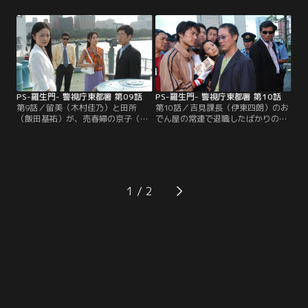
が陥没し全身に打撲跡があるとい
和商事常務・松崎（浜田晃）と腕を
う。どうやら何者かに殺害されたら
組んで夜の銀座を歩く杏奈を、カッ
しい。留美（木村佳乃）らがそんな
プルを装った黒田と留美（木村佳
殺人事件に関わり始めたころ、安全
乃）が尾行。顔を見られた黒田はと
（遠藤章造）は一流大学のミスに選
っさに留美にキス。土橋（佐野史
ばれた知佳（黒川芽以）の自殺未遂
郎）と交代するが、突然のキスに留
事件を調査していた。
美は怒り、黒田を平手打ちする。
PS-羅生門- 警視庁東都署 第09話
PS-羅生門- 警視庁東都署 第10話
第9話／留美（木村佳乃）と田所
第10話／吉見課長（伊東四朗）のお
（飯田基祐）が、売春婦の京子（遠
でん屋の常連で退職したばかりの森
山景織子）を殺人事件の容疑者とし
角（矢崎滋）が、退職金1000万円を
て連行してきた。が、それを見た黒
他人に貸したまま持ち逃げされてし
田（舘ひろし）はなぜか大慌て。殺
まった。が、森角は貸した相手を犯
人の容疑者などではないから俺が預
人にしたくはないと、被害届ではな
かる、と京子を引っ張っていこうと
く捜索願を出したという。お人よし
する。しかし、目撃証言や状況証拠
ともいえる森角を黒田（舘ひろし）
1
から京子が犯人に間違いないとい
は黙って見送って…。川の中洲にあ
う。
る銀行が2人組の強盗に襲われた。