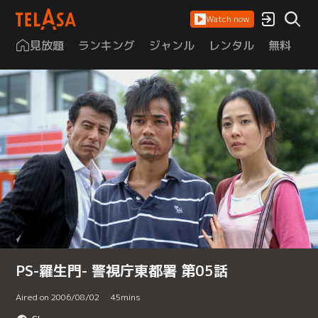
Watch now
見放題
ランキング
ジャンル
レンタル
無料
は
PS-羅生門- 警視庁東都署 第05話
Aired on 2006/08/02
45
mins