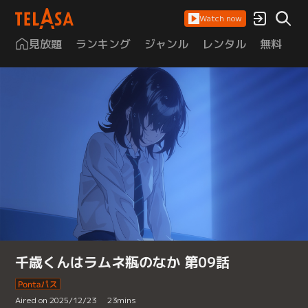
Watch now
見放題
ランキング
ジャンル
レンタル
無料
は
千歳くんはラムネ瓶のなか 第09話
Aired on 2025/12/23
23
mins