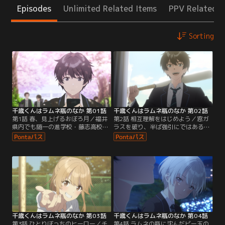
Episodes
Unlimited Related Items
PPV Related I
Sorting
千歳くんはラムネ瓶のなか 第01話
千歳くんはラムネ瓶のなか 第02話
第1話 春、見上げるおぼろ月／福井
第2話 相互理解をはじめよう／窓ガ
県内でも随一の進学校・藤志高校に
ラスを破り、半ば強引にではあるが
通う千歳朔。何をとっても非の打ち
健太との対面を果たした朔。初めこ
所がない彼のまわりには、華やかな
そ「ヤリチンクソ野郎」という先入
仲間たちが集うと同時に、それをや
観から、一挙手一投足に突っかかっ
っかむ陰口が吹聴されることもまた
てくる健太だったが、真剣に向き合
日常だった。そんな“いつも通り
おうとする朔の姿勢が、少しずつそ
の”高校2年生の春。朔は、担任の岩
の心を動かしていく。なんでも、好
波蔵之介から「引きこもりのクラス
きだった女子にひどい振られ方をし
メイト・山崎健太を登校させてほし
たことが引きこもりの原因らしい。
い」という依頼を受ける。
千歳くんはラムネ瓶のなか 第03話
千歳くんはラムネ瓶のなか 第04話
第3話 ひとりぼっちのヒーロー／チ
第4話 ラムネの瓶に沈んだビー玉の