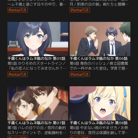
ーム千歳と過ごす日々の中で、着実
月／約束の日の朝。朔たちと喧嘩別
に努力の成果が表れてきていた健
れをしてしまった健太は、冷静さを
太。そんな姿を見て朔は、そう遠く
欠いていた昨日の自分を思い出し、
ないうちにやってくる「健太が過去
ひどく後悔していた。今の自分にで
と向き合うその日」のことに思いを
きることは、せめてこの3週間に意
めぐらせていた。「健太をけしかけ
味があったと証明することだ--そう
たのは自分だ」その結末にまで責任
決意して、かつての友人たちと対面
を感じ始めていた朔の背中に、部活
する健太だったが、何を話しても、
終わりの陽が声をかけてくる。持ち
返ってくるのは悪意に満ちた返事ば
掛けてきたのは…。
かりで…。
千歳くんはラムネ瓶のなか 第05話
千歳くんはラムネ瓶のなか 第06話
第5話 かりそめのスタートライン／
第6話 青色のバッシュ／県立図書館
「私の恋人になってみませんか？」
での一件があった翌日。学食で昼食
五月の土曜日。悠月から呼び出され
をとっていた朔と健太に、他クラス
て、朔は福井駅前のカフェに来てい
の男子生徒・成瀬智也が話しかけて
た。およそ本心から出たとは思えな
くる。智也は悠月に気があるらし
い交際の提案に、悠月の心の内を探
く、朔と悠月が本当に付き合ってい
る朔。しかし、唐突にも思われた告
るのかを知りたがっていた。「一目
白の訳は、悠月がストーカーにつけ
惚れだった」と語る智也の気持ちを
られている感覚があり、朔に恋人の
無碍にできない朔は、悠月との交際
フリをしてほしいから、というもの
があくまで“フリ”であることを明か
だった。
し…。
千歳くんはラムネ瓶のなか 第07話
千歳くんはラムネ瓶のなか 第08話
第7話 ハレの日ケの日／悠月の劇的
第8話 やまない雨のやませ方／お祭
なスリーポイントで、逆転勝利を収
りの翌日、悠月は体調を崩して学校
めた試合の後。8番ラーメンに来て
を休んでしまう。柳下に見せた怯え