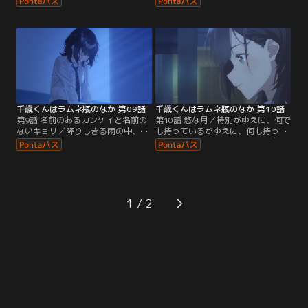
いた朔、陽、悠月の3人は、悠月の
るような様子を思い出し、彼女の状
バッシュが無くなった一件について
態を案ずる朔だったが、あくる日の
意見をかわしていた。隠されていた
朝、悠月は学校で元気な姿を見せて
場所や学校の内情に通じていそうな
いた。まずは一安心……と安堵した
気配から、朔は、藤志高校内部の人
のも束の間、なずなが悠月の机にぶ
間が犯人ではないかと推測を立てる
つかった拍子に、机の中から身に覚
が、まだまだ情報が足りない。
えのない写真が落ちて散らばる。
千歳くんはラムネ瓶のなか 第09話
千歳くんはラムネ瓶のなか 第10話
第9話 名前のあるカンケイと名前の
第10話 悠な月／特別がゆえに、何で
ないキョリ／降りしきる雨の中、ず
も持っているがゆえに、何も持って
ぶ濡れの悠月を連れて自宅に戻って
いない。そんなふうにかつての自分
きた朔。「七瀬悠月はその程度の女
を振り返る悠月は、朔と過ごすうち
なのか」どうしようもないほどに弱
に、自身もまた“美しく”生きてみた
り切り、らしくもない行動に出る悠
いと願うようになっていた。そんな
月を見かねて、朔は問いただすよう
彼女が、一人で下校することを選ん
に強く迫る。はっぱをかけられてな
だ帰り道。図ったように待ち構えて
1
んとか持ち直した悠月は、今もなお
いた柳下に対して、悠月は毅然とし
暗い影を落とす、柳下との過去につ
た態度で向かい合う。
いてぽつりぽつりと…。