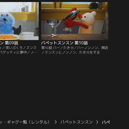
ン 第09話
パペットスンスン 第10話
ティ／笑いぶくろ／スンス
第10話 バー／たき火／バーノンノン、開店
パゲッティに夢中／ノン
／スンスンとノンノン、たき火をする
ィ・ギャグ一覧（レンタル）
パペットスンスン
パペットスンス