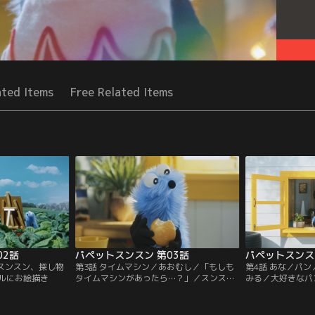
ated Items
Free Related Items
02話
パペットスンスン 第03話
パペットスンス
／スンスン、探し物
第3話 タイムマシン／あおむし／「もしも
第4話 あな／パ
ルにお絵描き
タイムマシンがあったら…？」／スンスン
みる／大好きなパ
とノンノン、あおむしを見つける