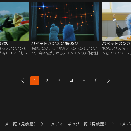
07話
パペットスンスン 第08話
パペットスンス
しゅう／スンスンと
第8話 なかよし／星座／スンスンとノンノ
第9話 スパゲッ
かない！／「もし
ン、笑い転げまわる／スンスンの天体観測
ンとノンノン、ス
」
ノンの笑いぶくろ
1
2
3
4
5
6
アニメ一覧（見放題）
コメディ・ギャグ一覧（見放題）
コメデ