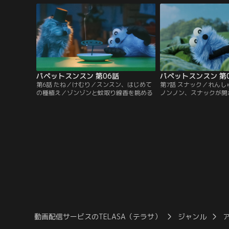
パペットスンスン 第06話
パペットスンスン 第
第6話 たね／けむり／スンスン、はじめて
第7話 スナック／れん
の種植え／ゾンゾンと蚊取り線香を眺める
ノンノン、スナックが開
も犬と仲良くなったら…
動画配信サービスのTELASA（テラサ）
ジャンル