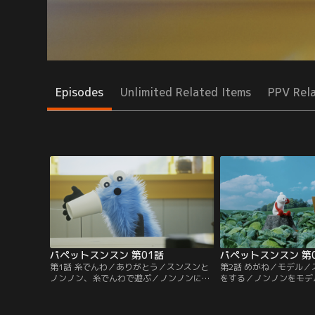
Episodes
Unlimited Related Items
PPV Rel
パペットスンスン 第01話
パペットスンスン 第
第1話 糸でんわ／ありがとう／スンスンと
第2話 めがね／モデル
ノンノン、糸でんわで遊ぶ／ノンノンに伝
をする／ノンノンをモデ
えたいこと