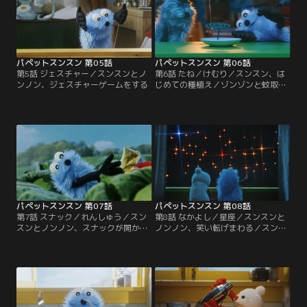
パペットスンスン 第05話
パペットスンスン 第06話
第5話 ジェスチャー／スンスンとノ
第6話 たね／けむり／スンスン、は
ンノン、ジェスチャーゲームをする
じめての種植え／ゾンゾンと蚊取り
線香を眺める
パペットスンスン 第07話
パペットスンスン 第08話
第7話 スナック／れんしゅう／スン
第8話 なかよし／星座／スンスンと
スンとノンノン、スナックが開かな
ノンノン、笑い転げまわる／スンス
い！／「もしも犬と仲良くなった
ンの天体観測
ら…」