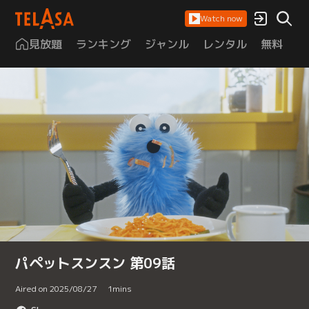
Watch now
見放題
ランキング
ジャンル
レンタル
無料
は
パペットスンスン 第09話
Aired on 2025/08/27
1
mins