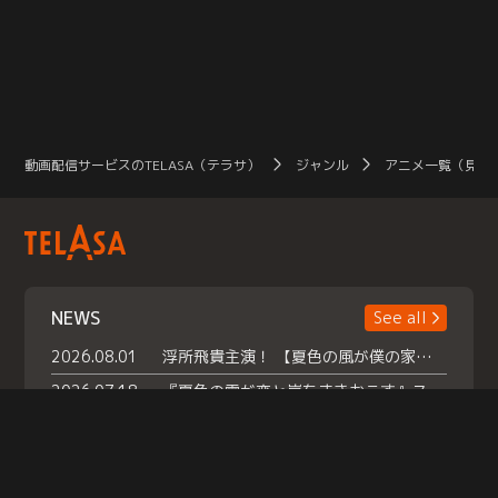
動画配信サービスのTELASA（テラサ）
ジャンル
アニメ一覧（見放
NEWS
See all
2026.08.01
浮所飛貴主演！ 【夏色の風が僕の家にやってきた】 本日よりテラサで独占配信スタート！
2026.07.18
『夏色の雲が恋と嵐をまきおこす』スペシャルメイキング 【Part1】2026年７月18日（土）23時30分～配信スタート！話題のシーンの裏側を大公開！豪華キャスト大集合！ 『武宮家 真夏の家族会議』開催！
2026.07.15
救命医・遥（今田）の《心揺さぶる過去》や、 麻酔科医・権野（船越英一郎）の《謎多きプライベート》など… 《知られざるエピソード》を独占配信！