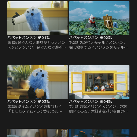
パペットスンスン 第01話
パペットスンスン 第02話
第1話 糸でんわ／ありがとう／スン
第2話 めがね／モデル／スンスン、
スンとノンノン、糸でんわで遊ぶ／
探し物をする／ノンノンをモデルに
ノンノンに伝えたいこと
お絵描き
パペットスンスン 第03話
パペットスンスン 第04話
第3話 タイムマシン／あおむし／
第4話 あな／パン／スンスン、穴を
「もしもタイムマシンがあった
覗いてみる／大好きなパンを目の前
ら…？」／スンスンとノンノン、あ
に…
おむしを見つける