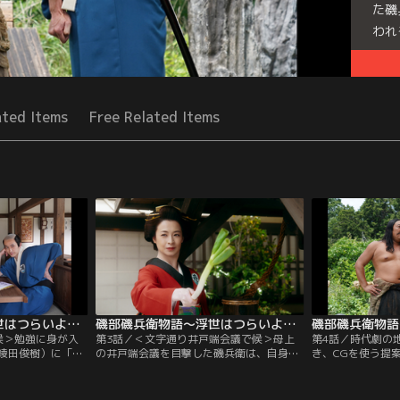
た磯
われ
Seri
ated Items
Free Related Items
磯部磯兵衛物語～浮世はつらいよ～ 第02話
磯部磯兵衛物語～浮世はつらいよ～ 第03話
候＞勉強に身が入
第3話／＜文字通り井戸端会議で候＞母上
第4話／時代劇の
綾田俊樹）に「勉
の井戸端会議を目撃した磯兵衛は、自身を
き、CGを使う提
い」と主張。同級
ベタ褒めする母上に居たたまれなくな
祭りで候＞磯兵衛
し…。＜拙者、恋
り…。＜大八っつぁん、待ち伏せるで候＞
してもらう際、C
看板娘（長濱ね
団子屋で磯兵衛を待ち伏せしていた大八。
のアゴヒジ観で候