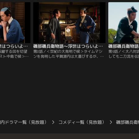
意を決し、告白
ふいに磯兵衛と看板娘の仲を探り始める。
っつかない--衝
登場で候＞本屋で
＜平賀源内、登場で候＞天才発明家・平賀
前に正体不明の浪
衛に、宮本武蔵
源内（津田寛治）に頼まれ、部屋の掃除を
次）が現われる！
憑く！
する磯兵衛だが…！？
磯部磯兵衛物語～浮世はつらいよ～ 第07話
磯部磯兵衛物語～浮世はつらいよ～ 第08話
活躍する回を切望
第8話／＜世紀の大発明で候＞タイムマシ
第9話／＜大八対
スト中島で候＞チ
ンを発明した平賀源内は大喜びするが、す
しても二刀流を伝
中島は、けんかの
ごさが理解できない磯兵衛のリアクション
苦闘の末、磯兵衛
チンピラと対峙。
は薄く…。＜恋文を書いてみるで候＞看板
始めたところに大
眼鏡狩り令の発令
娘にラブレターを書く決意をし、磯兵衛は
選手権で候＞看板
えた中島。しかし
試行錯誤を重ね、手紙をしたためる
ると知った磯兵衛
囲は困惑する。
が…！？ ＜悪代官で候＞悪代官と越後屋の
で“いい声”になり
取引現場を目撃した磯兵衛は奉行所に通報
しようとするが、悪代官の知られざる苦悩
を知り…。
国内ドラマ一覧（見放題）
コメディ一覧（見放題）
磯部磯兵衛