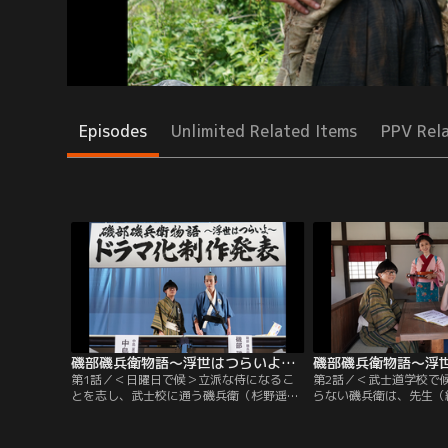
Episodes
Unlimited Related Items
PPV Rel
磯部磯兵衛物語～浮世はつらいよ～ 第01話
第1話／＜日曜日で候＞立派な侍になるこ
第2話／＜武士道学校で
とを志し、武士校に通う磯兵衛（杉野遥
らない磯兵衛は、先生（
亮）。しかし、彼は空前絶後の怠け者だっ
強をやっても強くならな
た…！ そんな磯兵衛は、親友の中島（鈴木
生も磯兵衛の意見に賛同
福）とドラマの制作発表に臨むが、記者の
愛なんて…候＞団子屋の