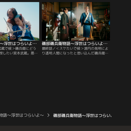
撃の事実を知った磯兵衛の
り学校をサボる。＜二度寝で候＞中島との
人・ナニガシ（秋山竜
約束をすっぽかし、惰眠をむさぼる磯兵衛
（徳重聡）の前に二度寝の神様が現わ
れ…。
磯部磯兵衛物語～浮世はつらいよ～ 第09話
磯部磯兵衛物語～浮世はつらいよ～ 第10話（最終話）
武蔵で候＞磯兵衛にどう
最終話／＜スケたいで候＞源内の発明によ
授したい宮本武蔵。悪戦
り透明人間になったと思い込んだ磯兵衛。
が二刀流の魅力に気付き
本能の赴くままに行動した結果、赤っ恥を
八が現われ！？ ＜イイ声
かき、江戸を出ることを決意。おなじみの
娘が“いい声”に憧れてい
面々が磯兵衛との別れを惜しむ中、当の本
は、平賀源内の発明品
人は何やら釈然とせず…？ ＜帰ってきたで
…。
候＞立派な武士となった磯兵衛？（眞島秀
和）が江戸に帰ってきた--！？
物語～浮世はつらいよ～
磯部磯兵衛物語～浮世はつらいよ～ 第04