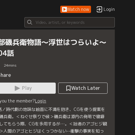
Watch now
Login
部磯兵衛物語～浮世はつらいよ～
04話
24
mins
Share
Play
Watch Later
 you the member?
Login
話／時代劇の地味な絵面に不満を抱き、CGを使う提案を
磯兵衛。＜ねぐせ祭りで候＞磯兵衛は源内の発明で寝癖
してもらう際、CGを多用するが…。＜拙者のアゴヒジ観
＞人間のアゴとヒジはくっつかない--衝撃の事実を知っ