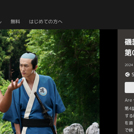
ル
無料
はじめての方へ
磯
第
2024
Are
第4
する
を直
で候