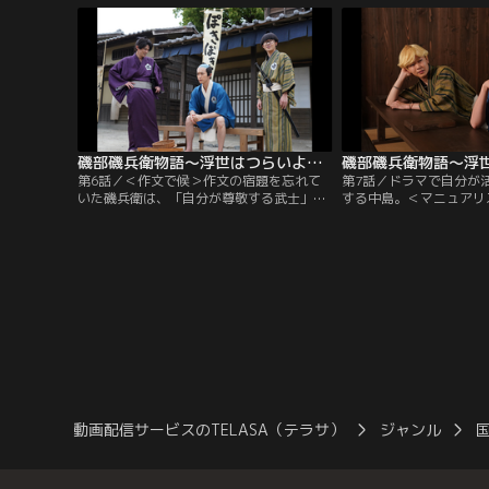
的外れな質問にイライラして…。＜春画で
る）に恋をした磯兵衛。
候＞春画を拾った磯兵衛は母上（檀れい）
を！？ ＜故 宮本武蔵、
に見つからないように四苦八苦。
春画を買おうとした磯兵
（三宅弘城）の霊が取り
磯部磯兵衛物語～浮世はつらいよ～ 第06話
第6話／＜作文で候＞作文の宿題を忘れて
第7話／ドラマで自分が
いた磯兵衛は、「自分が尊敬する武士」と
する中島。＜マニュアリ
いうテーマに対し、口からでまかせでピン
ンピラにカツアゲされた
チを切り抜けようとするが…。＜いい仕事
必勝マニュアルを読んで
してま候＞中島と近所の刀屋を訪れた磯兵
＜中島コンタクトで候＞
衛は、店員から刀を見る目を褒められ調子
で眼鏡をコンタクトに替
に乗る。
日に日に変貌を遂げ、周
動画配信サービスのTELASA（テラサ）
ジャンル