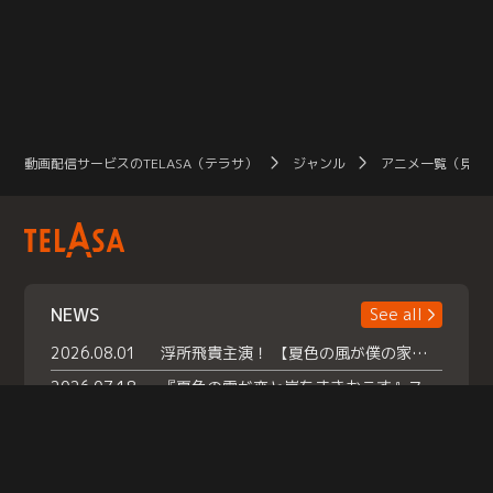
動画配信サービスのTELASA（テラサ）
ジャンル
アニメ一覧（見放
NEWS
See all
2026.08.01
浮所飛貴主演！ 【夏色の風が僕の家にやってきた】 本日よりテラサで独占配信スタート！
2026.07.18
『夏色の雲が恋と嵐をまきおこす』スペシャルメイキング 【Part1】2026年７月18日（土）23時30分～配信スタート！話題のシーンの裏側を大公開！豪華キャスト大集合！ 『武宮家 真夏の家族会議』開催！
2026.07.15
救命医・遥（今田）の《心揺さぶる過去》や、 麻酔科医・権野（船越英一郎）の《謎多きプライベート》など… 《知られざるエピソード》を独占配信！