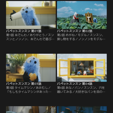
パペットスンスン 第01話
パペットスンスン 第02話
第1話 糸でんわ／ありがとう／スン
第2話 めがね／モデル／スンスン、
スンとノンノン、糸でんわで遊ぶ／
探し物をする／ノンノンをモデルに
ノンノンに伝えたいこと
お絵描き
パペットスンスン 第03話
パペットスンスン 第04話
第3話 タイムマシン／あおむし／
第4話 あな／パン／スンスン、穴を
「もしもタイムマシンがあった
覗いてみる／大好きなパンを目の前
ら…？」／スンスンとノンノン、あ
に…
おむしを見つける