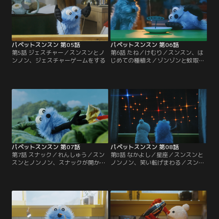
パペットスンスン 第05話
パペットスンスン 第06話
第5話 ジェスチャー／スンスンとノ
第6話 たね／けむり／スンスン、は
ンノン、ジェスチャーゲームをする
じめての種植え／ゾンゾンと蚊取り
線香を眺める
パペットスンスン 第07話
パペットスンスン 第08話
第7話 スナック／れんしゅう／スン
第8話 なかよし／星座／スンスンと
スンとノンノン、スナックが開かな
ノンノン、笑い転げまわる／スンス
い！／「もしも犬と仲良くなった
ンの天体観測
ら…」