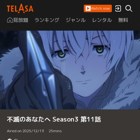
Watch now
見放題
ランキング
ジャンル
レンタル
無料
は
不滅のあなたへ Season3 第11話
Aired on 2025/12/13
25
mins