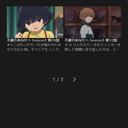
となって、退屈な日々が一瞬、明る
年サトルとして姿を現した観察者
く変化する。しかしみもり自身は、
に、詰め寄ってしまう。そんな中、
家でも学校でも孤独だった。そんな
恋心を持つミズハの勢いに押された
彼女の体を理不尽に奪ったノッカ
フシは、初デート。街中で遠い昔の
ー。人間の命を脅かすノッカーに、
日々に思いをはせるうち、かつてと
フシは再び立ち向かうことを覚悟す
もに生き、戦って失った仲間たちが
るが、ユーキは反対する。
懐かしくなって……。
不滅のあなたへ Season3 第09話
不滅のあなたへ Season3 第10話
＃9 こばむいのち／引き裂かれたみ
＃10 ひとのふり／みもりノッカーを
もりの心と体。すぐにでもノッカー
倒して楽園に送り返したのは、ミズ
から体を取り返したいと奮起する義
ハの同級生フウナに宿るノッカーだ
理の兄・ひろとしだが、霊体のみも
った。再びノッカーを全滅させるま
りはそれを拒む。生き返りたくない
では家に帰らない、とフシはユーキ
理由が、母・みやびの存在にあるこ
に宣言する。フウナノッカーの企み
とを気づいていたひろとしは、決死
を探るうち、ついにフシは因縁の相
の覚悟でみもりに訴えかける。みも
手との再会を果たす。守護団とノッ
1
りの心を救えるのは、ひろとしか、
カー、数百年に渡るその目的が明ら
ノッカーか……。
かになるも、それが一層フシを悩ま
せる。