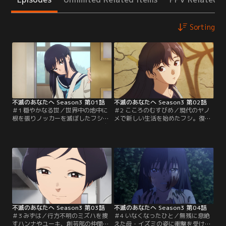
Sorting
不滅のあなたへ Season3 第01話
不滅のあなたへ Season3 第02話
＃1 穏やかなる世／世界中の地中に
＃2 こころのむすびめ／現代のヤノ
根を張りノッカーを滅ぼしたフシ。
メで新しい生活を始めたフシ。復活
長い眠りから目を覚ますとそこは自
させたマーチやグーグー、ボンシェ
動車が行き交いスマホで何でもでき
ンらかつての仲間たちを呼び寄せ、
る平和な現代の世だった。フシは中
ユーキの家でともに居候させてもら
学生のユーキと出会い、仮の住まい
うことに。その頃、ミズハが忽然と
を得る。同じ街に暮らす少女ミズハ
姿を消してしまう。同級生のハンナ
は学業・スポーツ優秀である一方、
もミズハに憧れるユーキも心配でな
母親との関係に悩んでいた。フシと
らない。ミズハとの会話を振り返
ミズハ、2人が出会う時、新たな物
り、不安を募らせるハンナは……。
語が動き始める。
不滅のあなたへ Season3 第03話
不滅のあなたへ Season3 第04話
＃3 みずは／行方不明のミズハを捜
＃4 いなくなったひと／無残に息絶
すハンナやユーキ、創芸部の仲間た
えた母・イズミの姿に衝撃を受け、