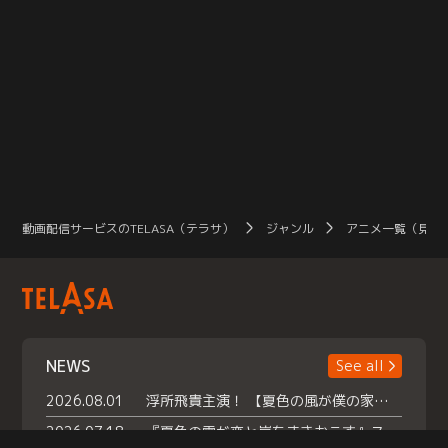
動画配信サービスのTELASA（テラサ）
ジャンル
アニメ一覧（見放
NEWS
See all
2026.08.01
浮所飛貴主演！ 【夏色の風が僕の家にやってきた】 本日よりテラサで独占配信スタート！
2026.07.18
『夏色の雲が恋と嵐をまきおこす』スペシャルメイキング 【Part1】2026年７月18日（土）23時30分～配信スタート！話題のシーンの裏側を大公開！豪華キャスト大集合！ 『武宮家 真夏の家族会議』開催！