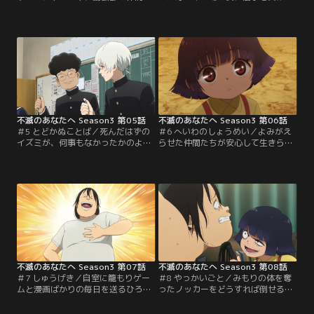
ち。しかし居所をつかんだのは、足
家を飛び出したミズハは、何があっ
をケガしたミズハの痛みを察知し
たのかまったく記憶がない。ミズハ
た、フシだった。隠れていた祖父の
の孤独と不幸を感じたフシは、ハヤ
家で先祖の話を知ることとなったミ
セ一族との因縁にとらわれることな
ズハ。心の内に、フシへの思いが静
く彼女に手を差し伸べる。しかし翌
かに芽生える。しかし、突如として
朝、驚くべき事実が……。何も知ら
彼女に起こる悲劇。きっかけは、母
ないトナリたちはミズハの存在をど
から娘への贈り物だった。
う受け止めるのか。
不滅のあなたへ Season3 第05話
不滅のあなたへ Season3 第06話
＃5 とどかぬことば／死んだはずの
＃6 へいわのしょうめい／よみがえ
イズミが、何事もなかったかのよう
らせた仲間たちが安心して生きられ
にミズハの母として暮らしている。
るよう、この世は平和な楽園だと証
一体何者なのか、霊体となっている
明すると決めたフシ。まず、ハヤセ
イズミ本人にもわからない。戸惑い
やカハクの子孫・ミズハと、その家
の中、フシはトナリたちと学校に通
系に不安を覚えるトナリの距離を縮
うことに。ボンシェンに、ミズハを
めるために、彼なりの工夫を凝ら
見守るよう言われたフシにとっては
す。一方、同じ頃、ボンシェンが敵
好都合だ。フシと距離を縮めようと
の手がかりを突き止めた。すべての
するミズハは、次第にフシに対する
謎を解くために、フシが探しにいく
自分の思いに気づいていく。
のは……。
不滅のあなたへ Season3 第07話
不滅のあなたへ Season3 第08話
＃7 しゅうげき／自室に籠もりゲー
＃8 やっかいごと／みもりの体を奪
ムと漫画ばかりの毎日を送るひろと
ったノッカーをどうすれば倒せるの
し。父親が年の離れた相手と結婚
か、人の中に潜むノッカーはどうす
し、その一人娘・みもりが義理の妹
れば見つかるのか。憤るフシは、少