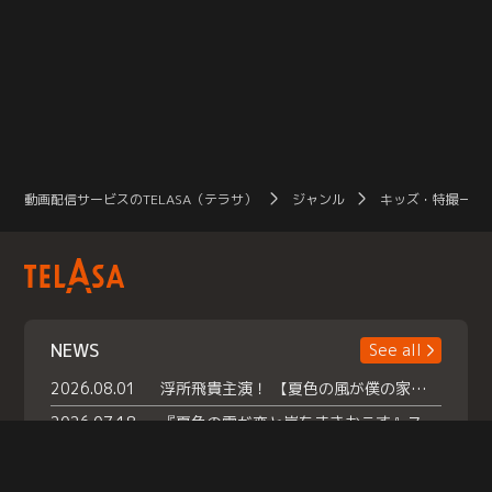
動画配信サービスのTELASA（テラサ）
ジャンル
キッズ・特撮一覧
NEWS
See all
2026.08.01
浮所飛貴主演！ 【夏色の風が僕の家にやってきた】 本日よりテラサで独占配信スタート！
2026.07.18
『夏色の雲が恋と嵐をまきおこす』スペシャルメイキング 【Part1】2026年７月18日（土）23時30分～配信スタート！話題のシーンの裏側を大公開！豪華キャスト大集合！ 『武宮家 真夏の家族会議』開催！
2026.07.15
救命医・遥（今田）の《心揺さぶる過去》や、 麻酔科医・権野（船越英一郎）の《謎多きプライベート》など… 《知られざるエピソード》を独占配信！