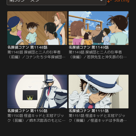
名探偵コナン 第1148話
名探偵コナン 第1149話
第1148話 探偵団と二人の引率者
第1149話 探偵団と二人の引率者
（前編）／コナンたち少年探偵団
（後編）／若狭先生と沖矢昴の引率
は、若狭先生と沖矢昴の引率で仮面
で海水浴場に来たコナンたち少年探
ヤイバーとコラボ中の静岡の海水浴
偵団は、事件に遭遇する。被害者は
場へ行くことになる。若狭と沖矢の
海の家店長で、容疑者は店員たち。
邂逅と駆け引き！さらに海の家で事
犯人は誰なのか？そして若狭と沖矢
件が発生！
の関係は？
名探偵コナン 第1150話
名探偵コナン 第1151話
第1150話 怪盗キッドと王冠マジッ
第1151話 怪盗キッドと王冠マジッ
ク（前編）／鈴木次郎吉のもとに怪
ク（後編）／怪盗キッドは予告通
盗キッドから予告状が届き、キッド
り、コナンたちの目の前で王冠を消
キラーとして招待されたコナン。狙
し、自身も姿を消す。出入り口を通
われた王冠「海の魔女の水飛沫（セ
った形跡はなく、展示場内は密室。