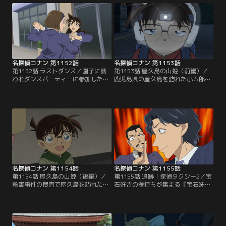
イレーン・スプラッシュ）」を守る
王冠消失の謎とキッドの変装を見破
万全の警備の中、予告時間が迫る！
れるのか……
名探偵コナン 第1152話
名探偵コナン 第1153話
第1152話 ラストダンス／園子に誘
第1153話 屋久島の山姫（前編）／
われダンスパーティーに参加したコ
鹿児島県の屋久島を訪れた小五郎、
ナンと蘭。しかし、主催の男性が遺
コナン、蘭。調査を依頼された事件
体で発見される。挙動不審な参加
の現場である縄文杉に向かうが、新
者、不自然な足跡。これは事故か？
たな事件に遭遇。被害者は「山姫」
それとも殺害事件か？
と呟き意識を失ってしまう……
名探偵コナン 第1154話
名探偵コナン 第1155話
第1154話 屋久島の山姫（後編）／
第1155話 追跡！探偵タクシー2／宝
殺害事件の捜査で屋久島を訪れたコ
石好きの金持ちが集まる『宝石洗
ナン、蘭、小五郎は、屋久島の妖
祭』の会場で、怪しい二人組を見か
怪・山姫に襲われたという國生を救
けたタクシー運転手・石川元気が探
出。犯人は山姫の伝説になぞらえて
偵事務所にやってくる。宝石強盗未
事件を起こしているのか？
遂事件の謎。二人組の目的は？