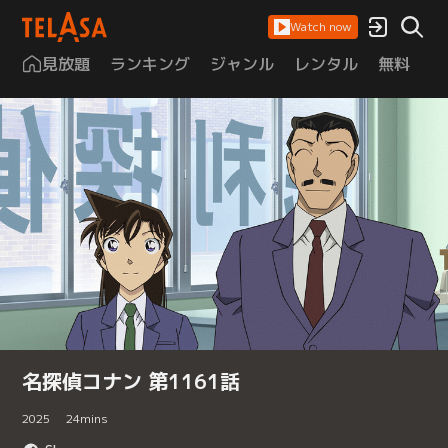
Watch now
見放題
ランキング
ジャンル
レンタル
無料
は
名探偵コナン 第1161話
2025
24
mins