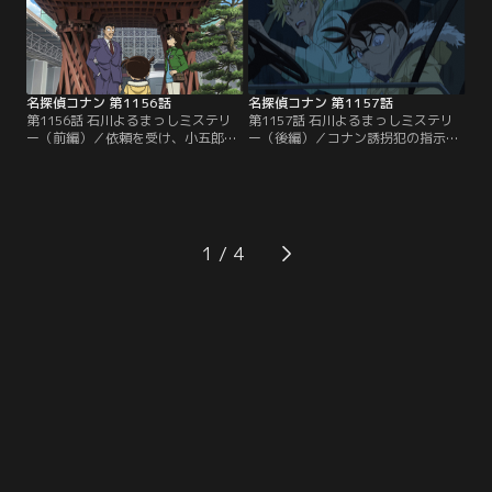
名探偵コナン 第1156話
名探偵コナン 第1157話
第1156話 石川よるまっしミステリ
第1157話 石川よるまっしミステリ
ー（前編）／依頼を受け、小五郎と
ー（後編）／コナン誘拐犯の指示
コナンと蘭は金沢へ。依頼人に届い
で、依頼人と昔のバンドメンバーを
た3年前の未解決盗難事件を匂わせ
集める小五郎と蘭。一方、何者かに
る差出人不明の脅迫状。調査を開始
追われたコナンと誘拐犯は車で逃げ
した直後、コナンに拳銃が突き付け
るが、ブレーキがきかずにガケから
られ……。
転落し……。
1