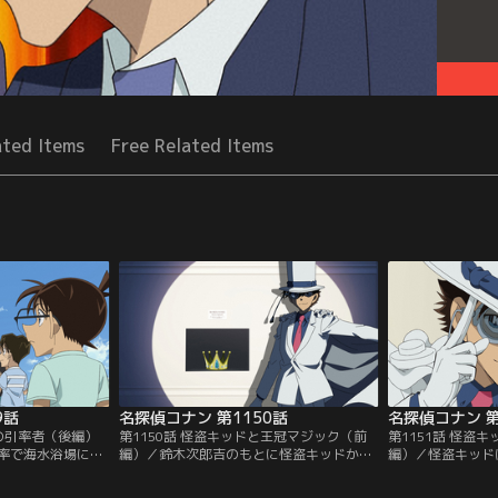
ated Items
Free Related Items
9話
名探偵コナン 第1150話
名探偵コナン 第
人の引率者（後編）
第1150話 怪盗キッドと王冠マジック（前
第1151話 怪盗
率で海水浴場に来
編）／鈴木次郎吉のもとに怪盗キッドから
編）／怪盗キッド
は、事件に遭遇す
予告状が届き、キッドキラーとして招待さ
の目の前で王冠を
で、容疑者は店員
れたコナン。狙われた王冠「海の魔女の水
出入り口を通った