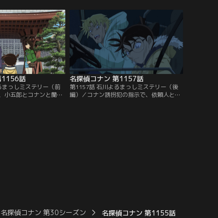
謎とキッドの変装を見破
故か？ それとも殺害事件か？
1156話
名探偵コナン 第1157話
よるまっしミステリー（前
第1157話 石川よるまっしミステリー（後
、小五郎とコナンと蘭は
編）／コナン誘拐犯の指示で、依頼人と昔
届いた3年前の未解決盗
のバンドメンバーを集める小五郎と蘭。一
差出人不明の脅迫状。調
方、何者かに追われたコナンと誘拐犯は車
、コナンに拳銃が突き付
で逃げるが、ブレーキがきかずにガケから
転落し……。
名探偵コナン 第30シーズン
名探偵コナン 第1155話