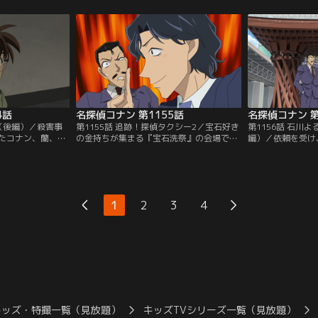
そして若狭と沖矢
飛沫（セイレーン・スプラッシュ）」を守
密室。王冠消失の
る万全の警備の中、予告時間が迫る！
れるのか……
4話
名探偵コナン 第1155話
名探偵コナン 第
姫（後編）／殺害事
第1155話 追跡！探偵タクシー2／宝石好き
第1156話 石川
たコナン、蘭、小
の金持ちが集まる『宝石洗祭』の会場で、
編）／依頼を受け
山姫に襲われたと
怪しい二人組を見かけたタクシー運転手・
金沢へ。依頼人に
山姫の伝説になぞ
石川元気が探偵事務所にやってくる。宝石
難事件を匂わせる
るのか？
強盗未遂事件の謎。二人組の目的は？
査を開始した直後
けられ……。
1
2
3
4
キッズ・特撮一覧（見放題）
キッズTVシリーズ一覧（見放題）