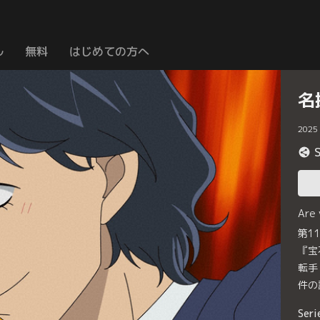
ル
無料
はじめての方へ
名
2025
Are
第1
『宝
転手
件の
Seri