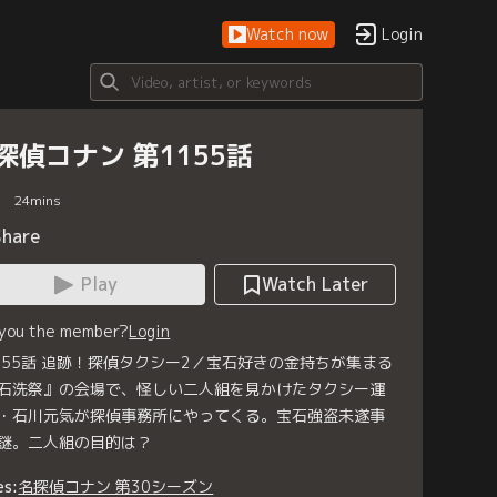
Watch now
Login
探偵コナン 第1155話
24
mins
Share
Play
Watch Later
 you the member?
Login
155話 追跡！探偵タクシー2／宝石好きの金持ちが集まる
石洗祭』の会場で、怪しい二人組を見かけたタクシー運
・石川元気が探偵事務所にやってくる。宝石強盗未遂事
謎。二人組の目的は？
es:
名探偵コナン 第30シーズン