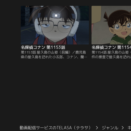
矢の邂逅と駆け引き！さらに海の家で事件
たち。犯人は誰なのか？
が発生！
の関係は？
名探偵コナン 第1153話
名探偵コナン 第115
第1153話 屋久島の山姫（前編）／鹿児島
第1154話 屋久島の山
県の屋久島を訪れた小五郎、コナン、蘭。
件の捜査で屋久島を訪れ
調査を依頼された事件の現場である縄文杉
五郎は、屋久島の妖怪・
に向かうが、新たな事件に遭遇。被害者は
いう國生を救出。犯人は
「山姫」と呟き意識を失ってしまう……
らえて事件を起こしてい
動画配信サービスのTELASA（テラサ）
ジャンル