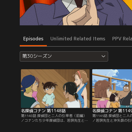
Episodes
Unlimited Related Items
PPV Rel
第30シーズン
名探偵コナン 第1148話
名探偵コナン 第114
第1148話 探偵団と二人の引率者（前編）
第1149話 探偵団と二
／コナンたち少年探偵団は、若狭先生と沖
／若狭先生と沖矢昴の引
矢昴の引率で仮面ヤイバーとコラボ中の静
たコナンたち少年探偵団
岡の海水浴場へ行くことになる。若狭と沖
る。被害者は海の家店長