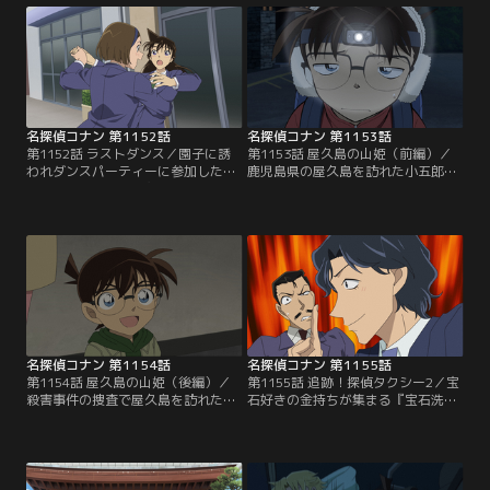
イレーン・スプラッシュ）」を守る
王冠消失の謎とキッドの変装を見破
万全の警備の中、予告時間が迫る！
れるのか……
名探偵コナン 第1152話
名探偵コナン 第1153話
第1152話 ラストダンス／園子に誘
第1153話 屋久島の山姫（前編）／
われダンスパーティーに参加したコ
鹿児島県の屋久島を訪れた小五郎、
ナンと蘭。しかし、主催の男性が遺
コナン、蘭。調査を依頼された事件
体で発見される。挙動不審な参加
の現場である縄文杉に向かうが、新
者、不自然な足跡。これは事故か？
たな事件に遭遇。被害者は「山姫」
それとも殺害事件か？
と呟き意識を失ってしまう……
名探偵コナン 第1154話
名探偵コナン 第1155話
第1154話 屋久島の山姫（後編）／
第1155話 追跡！探偵タクシー2／宝
殺害事件の捜査で屋久島を訪れたコ
石好きの金持ちが集まる『宝石洗
ナン、蘭、小五郎は、屋久島の妖
祭』の会場で、怪しい二人組を見か
怪・山姫に襲われたという國生を救
けたタクシー運転手・石川元気が探
出。犯人は山姫の伝説になぞらえて
偵事務所にやってくる。宝石強盗未
事件を起こしているのか？
遂事件の謎。二人組の目的は？