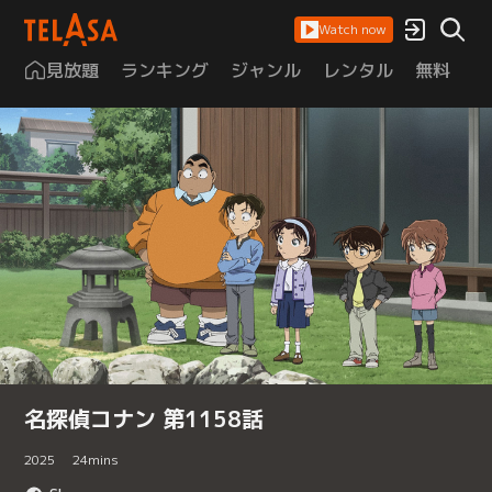
Watch now
見放題
ランキング
ジャンル
レンタル
無料
は
名探偵コナン 第1158話
2025
24
mins