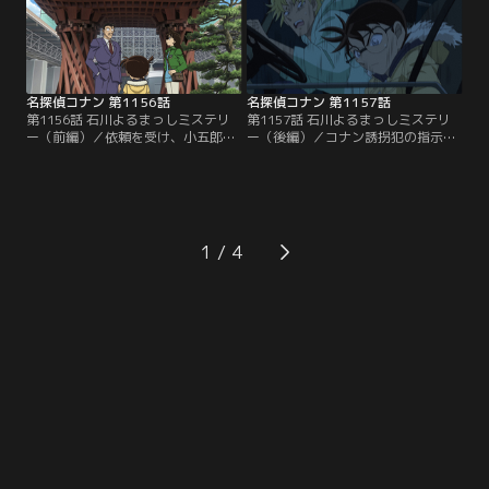
名探偵コナン 第1156話
名探偵コナン 第1157話
第1156話 石川よるまっしミステリ
第1157話 石川よるまっしミステリ
ー（前編）／依頼を受け、小五郎と
ー（後編）／コナン誘拐犯の指示
コナンと蘭は金沢へ。依頼人に届い
で、依頼人と昔のバンドメンバーを
た3年前の未解決盗難事件を匂わせ
集める小五郎と蘭。一方、何者かに
る差出人不明の脅迫状。調査を開始
追われたコナンと誘拐犯は車で逃げ
した直後、コナンに拳銃が突き付け
るが、ブレーキがきかずにガケから
られ……。
転落し……。
1