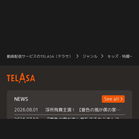
動画配信サービスのTELASA（テラサ）
ジャンル
キッズ・特撮一覧
NEWS
See all
2026.08.01
浮所飛貴主演！ 【夏色の風が僕の家にやってきた】 本日よりテラサで独占配信スタート！
2026.07.18
『夏色の雲が恋と嵐をまきおこす』スペシャルメイキング 【Part1】2026年７月18日（土）23時30分～配信スタート！話題のシーンの裏側を大公開！豪華キャスト大集合！ 『武宮家 真夏の家族会議』開催！
2026.07.15
救命医・遥（今田）の《心揺さぶる過去》や、 麻酔科医・権野（船越英一郎）の《謎多きプライベート》など… 《知られざるエピソード》を独占配信！