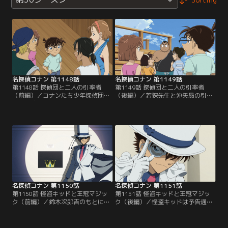
名探偵コナン 第1148話
名探偵コナン 第1149話
第1148話 探偵団と二人の引率者
第1149話 探偵団と二人の引率者
（前編）／コナンたち少年探偵団
（後編）／若狭先生と沖矢昴の引率
は、若狭先生と沖矢昴の引率で仮面
で海水浴場に来たコナンたち少年探
ヤイバーとコラボ中の静岡の海水浴
偵団は、事件に遭遇する。被害者は
場へ行くことになる。若狭と沖矢の
海の家店長で、容疑者は店員たち。
邂逅と駆け引き！さらに海の家で事
犯人は誰なのか？そして若狭と沖矢
件が発生！
の関係は？
名探偵コナン 第1150話
名探偵コナン 第1151話
第1150話 怪盗キッドと王冠マジッ
第1151話 怪盗キッドと王冠マジッ
ク（前編）／鈴木次郎吉のもとに怪
ク（後編）／怪盗キッドは予告通
盗キッドから予告状が届き、キッド
り、コナンたちの目の前で王冠を消
キラーとして招待されたコナン。狙
し、自身も姿を消す。出入り口を通
われた王冠「海の魔女の水飛沫（セ
った形跡はなく、展示場内は密室。