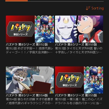
Sorting
パズドラ 第8シリーズ 第352話
パズドラ 第8シリーズ 第353話
第352話 めざせ宇宙一！ 地球代表レ
第353話 タイガと天才外科医 誓いの
ディーゴー！！／宇宙大会決勝トー
十字消し／タイガと天才外科医シュ
ナメント一回戦、地球代表VSディレ
ネイガーの十字消し対決！ 数々の患
クシア星代表ギャラクシニアスのバ
者を救ってきたシュネイガーは、患
トルが始まる！ 第一戦は明石タイガ
者たちの笑顔のために宇宙大会で勝
VS天才外科医シュネイガー！ 宇宙
利すると誓う。その心意気に感動す
のあらゆる天才を集めたギャラクシ
るタイガだが、シュネイガーは突
ニアスは強敵揃い。冷静な試合運び
然、大会が終わったらパズドラをや
をするシュネイガーに、タイガは
めると口にする。タイガは大ショッ
熱々の魂でぶつかる！
クで……！
パズドラ 第8シリーズ 第354話
パズドラ 第8シリーズ 第355話
第354話 張られた伏線 天才の筋書き
第355話 一筆入魂！ 龍二の心／パズ
／地球代表VSギャラクシニアスの第
ドラバトルを小説のパターンに当て
2戦に登場するのは龍二。心を落ち
はめて優位な展開を作り出すピッツ