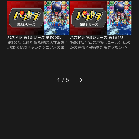
ジーナは、宇宙船トクザワのエンジ
諭吉は少しずつ追い詰められてい
ンの設計者でもあった。バトルが始
く。まるでバトルの流れを掌握する
まると、ネジーナはいきなりスキル
ようなネジーナのパズドラ。苦しい
選択に悩み始める。マイペースな態
試合の中で、諭吉の考える勝利の可
度に困惑する諭吉だが……。
能性とは！？
パズドラ 第8シリーズ 第360話
パズドラ 第8シリーズ 第361話
第360話 芸術炸裂 戦慄の天才画家／
第361話 宇宙の声援（エール） ほの
地球代表VSギャラクシニアスの試合
かの覚悟／芸術を炸裂させたソアラ
はとうとう最終第5戦を迎え、姫野
にゲージを削られるほのか。そんな
ほのかと天才画家・ソアラが激突す
ほのかのもとに、宇宙で出会ったフ
る。大一番の舞台に気合充分のほの
ァンたちが駆けつける。声援を受け
かに対し、ソアラは物静かで内気な
たアイドルほのかのテンションは最
様子。ほのかは序盤でリードして勢
高潮に。それを見たソアラは、かつ
いに乗ろうとするが、試合の最中ソ
て画家としての自分にもファンがい
1
アラにとんでもない変化が訪れる！
たことを思うのだった。会場全体を
巻き込む二人のバトルの結末は！？