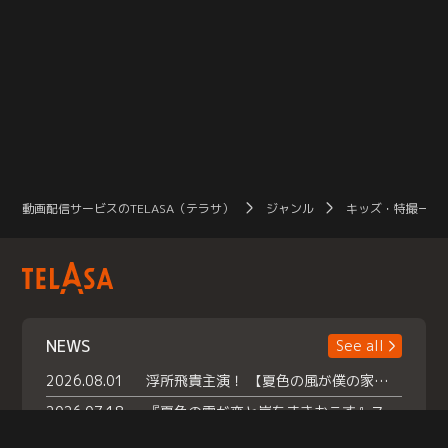
動画配信サービスのTELASA（テラサ）
ジャンル
キッズ・特撮一覧
NEWS
See all
2026.08.01
浮所飛貴主演！ 【夏色の風が僕の家にやってきた】 本日よりテラサで独占配信スタート！
2026.07.18
『夏色の雲が恋と嵐をまきおこす』スペシャルメイキング 【Part1】2026年７月18日（土）23時30分～配信スタート！話題のシーンの裏側を大公開！豪華キャスト大集合！ 『武宮家 真夏の家族会議』開催！
2026.07.15
救命医・遥（今田）の《心揺さぶる過去》や、 麻酔科医・権野（船越英一郎）の《謎多きプライベート》など… 《知られざるエピソード》を独占配信！