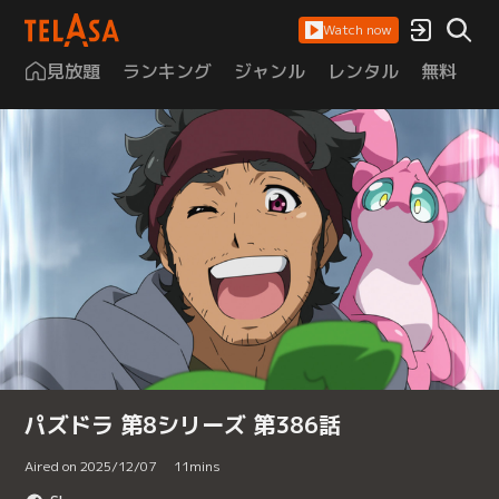
Watch now
見放題
ランキング
ジャンル
レンタル
無料
は
パズドラ 第8シリーズ 第386話
Aired on 2025/12/07
11
mins