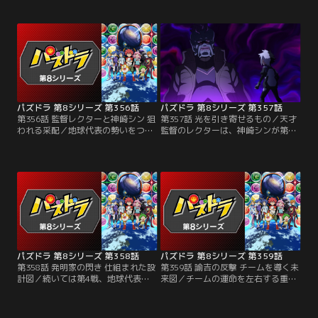
着けて試合へとのぞむ龍二だが、相
に、ペースを乱されてしまう龍二。
手が姿を現さない。対戦相手は超売
しかし龍二は諦めずにペンをふる
れっ子の天才小説家・ピッツで、締
い、自分のパズドラに集中する。盤
切前の原稿に追われていたのだっ
面が応えてくれることを信じて誠実
た。だがバトルが始まると、ピッツ
に向き合う龍二を見て、ふとピッツ
は独自の物語を紡いで龍二を引き込
はかつての自分を思い出す。
もうとする！
パズドラ 第8シリーズ 第356話
パズドラ 第8シリーズ 第357話
第356話 監督レクターと神崎シン 狙
第357話 光を引き寄せるもの／天才
われる采配／地球代表の勢いをつけ
監督のレクターは、神崎シンが第3
るため、さくらは第3戦の出場選手
戦に出ることを読んでいた。試合中
に神崎シンを選ぶ。ギャラクシニア
にブツブツぼやいて相手の心理を乱
スからも実力者が来るかと思いき
すのがレクターのやり口。シンには
や、ほとんど試合に出ることのない
通用しないかに見えたが、レクター
監督レクターがステージに上がって
の「神書の管理者・メタトロン」の
くる。予想が外れたことを疑問に思
高い防御力は簡単に崩せない。つい
うさくらだが、シンはいつも通りに
に試合はターン8までもつれ込む！
試合を始めて……。
パズドラ 第8シリーズ 第358話
パズドラ 第8シリーズ 第359話
第358話 発明家の閃き 仕組まれた設
第359話 諭吉の反撃 チームを導く未
計図／続いては第4戦、地球代表の
来図／チームの運命を左右する重要
ために諭吉が率先して出場を引き受
な局面で、諭吉はスキルを効果的に
ける。ギャラクシニアスの4番手は
使い主導権を得ようとする。しかし
ネジーナ。天才発明家と称されるネ
ネジーナも次々とスキルを発動し、