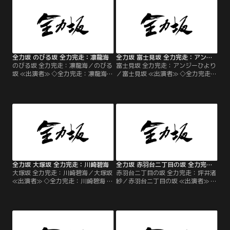
全力坂 のびる坂 全力完走：凛龍海
全力坂 富士見坂 全力完走：アンジーひより
のびる坂 全力完走：凛龍海／のびる
富士見坂 全力完走：アンジーひより
坂 ≪出演者≫ ◇全力完走：凛龍海
／富士見坂 ≪出演者≫ ◇全力完走：
◇ナレーター：吹越満
アンジーひより ◇ナレーター：吹越
満
全力坂 大塚坂 全力完走：川崎碧海
全力坂 赤羽台二丁目の坂 全力完走：坪井渚紗
大塚坂 全力完走：川崎碧海／大塚坂
赤羽台二丁目の坂 全力完走：坪井渚
≪出演者≫ ◇全力完走：川崎碧海 ◇
紗／赤羽台二丁目の坂 ≪出演者≫ ◇
ナレーター：吹越満
全力完走：坪井渚紗 ◇ナレーター：
吹越満