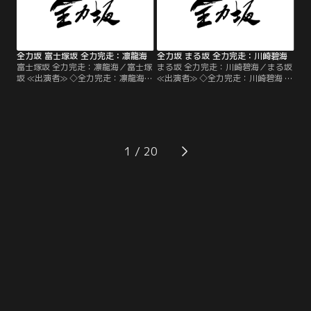
全力坂 富士塚坂 全力完走：凛龍海
全力坂 まる坂 全力完走：川崎碧海
富士塚坂 全力完走：凛龍海／富士塚
まる坂 全力完走：川崎碧海／まる坂
坂 ≪出演者≫ ◇全力完走：凛龍海
≪出演者≫ ◇全力完走：川崎碧海 ◇
◇ナレーター：吹越満
ナレーター：吹越満
1