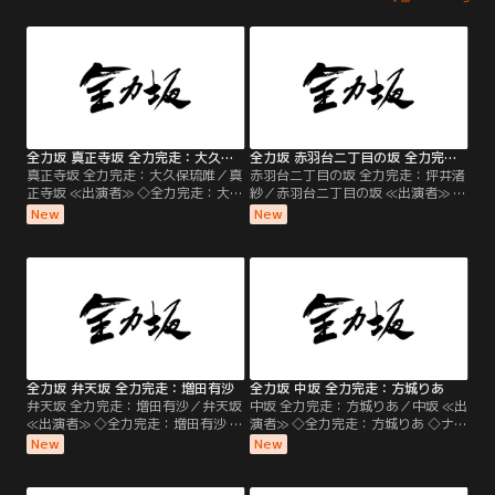
全力坂 真正寺坂 全力完走：大久保琉唯
全力坂 赤羽台二丁目の坂 全力完走：坪井渚紗
真正寺坂 全力完走：大久保琉唯／真
赤羽台二丁目の坂 全力完走：坪井渚
正寺坂 ≪出演者≫ ◇全力完走：大久
紗／赤羽台二丁目の坂 ≪出演者≫ ◇
保琉唯 ◇ナレーター：吹越満
全力完走：坪井渚紗 ◇ナレーター：
New
New
吹越満
全力坂 弁天坂 全力完走：増田有沙
全力坂 中坂 全力完走：方城りあ
弁天坂 全力完走：増田有沙／弁天坂
中坂 全力完走：方城りあ／中坂 ≪出
≪出演者≫ ◇全力完走：増田有沙 ◇
演者≫ ◇全力完走：方城りあ ◇ナレ
ナレーター：吹越満
ーター：吹越満
New
New