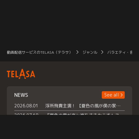
動画配信サービスのTELASA（テラサ）
ジャンル
バラエティ・音楽
NEWS
See all
2026.08.01
浮所飛貴主演！ 【夏色の風が僕の家にやってきた】 本日よりテラサで独占配信スタート！
2026.07.18
『夏色の雲が恋と嵐をまきおこす』スペシャルメイキング 【Part1】2026年７月18日（土）23時30分～配信スタート！話題のシーンの裏側を大公開！豪華キャスト大集合！ 『武宮家 真夏の家族会議』開催！
2026.07.15
救命医・遥（今田）の《心揺さぶる過去》や、 麻酔科医・権野（船越英一郎）の《謎多きプライベート》など… 《知られざるエピソード》を独占配信！