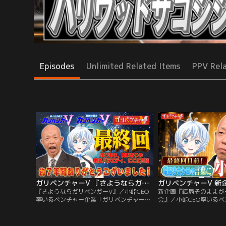
Episodes
Unlimited Related Items
PPV Rel
ガリベンチャーV 『さようならガリベンガーV』（2026/05/20放送分）
『さようならガリベンガーV』／小峠CEO
新企画『結局そのままが
率いるベンチャー企業「ガリベンチャー
会』／小峠CEO率いる
V」の使命は 「地球上に新たなドキドキワ
リベンチャーV」の使命
クワクを創ること」 人間とVTuberの新感
なドキドキワクワクを創
覚な冒険＆実験＆発見バラエティ！2019年
VTuberの新感覚な冒