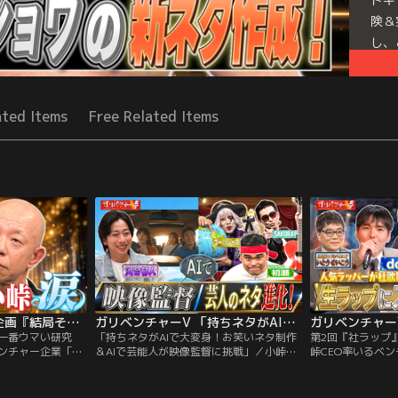
険＆
し、
続き
Mor
ated Items
Free Related Items
Seri
ガリベンチャーV 新企画『結局そのままが一番ウマい研究会』（2026/05/13放送分）
ガリベンチャーV 「持ちネタがAIで大変身！お笑いネタ制作＆AIで芸能人が映像監督に挑戦」（2026/05/06放送分）
一番ウマい研究
「持ちネタがAIで大変身！お笑いネタ制作
第2回『社ラップ
ベンチャー企業「ガ
＆AIで芸能人が映像監督に挑戦」／小峠
峠CEO率いるベ
は 「地球上に新た
CEO率いるベンチャー企業「ガリベンチャ
ャーV」の使命は
ること」 人間と
ーV」の使命は 「地球上に新たなドキドキ
キワクワクを創るこ
険＆実験＆発見バラ
ワクワクを創ること」 人間とVTuberの新
新感覚な冒険＆実