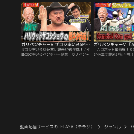
からスタートした「ガリベンガーV」から
エティ！異次元・異業種
およそ7年の歴史に幕を閉じる最終回は、
これまでにない新企画を
特別企画「さようならガリベンガーV」！
プ！！昨今、ネットやS
様々な料理のアレンジレ
ガリベンチャーV ザコシ率いるSMA軍団襲来SP後半戦！（2026/04/08放送分）
ザコシ率いるSMA軍団襲来SP後半戦！／小
「AIロボット最前線！
峠CEO率いるベンチャー企業「ガリベンチ
SMA軍団襲来SP前半戦
ャーV」の使命は 「地球上に新たなドキド
るベンチャー企業「ガリ
キワクワクを創ること」 人間とVTuberの
使命は 「地球上に新た
新感覚な冒険＆実験＆発見バラエティ！異
を創ること」 人間とVTu
次元・異業種コラボを実現し、これまでに
険＆実験＆発見バラエテ
ない新企画をスタートアップ！！前回に引
種コラボを実現し、これ
き続き「AIお悩み相談室」にSMA軍団が襲
をスタートアップ！！
来！
動画配信サービスのTELASA（テラサ）
ジャンル