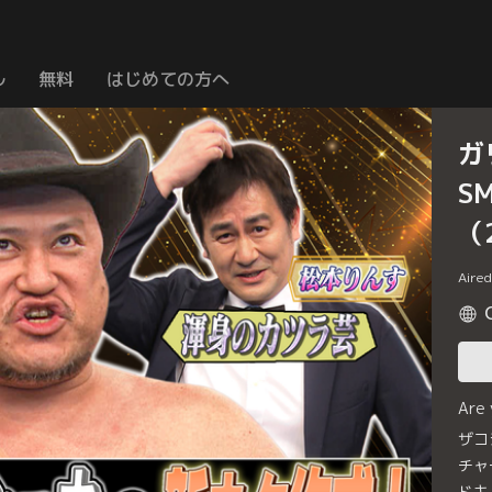
ル
無料
はじめての方へ
ガ
S
（
Aire
Are
ザコ
チャ
ドキ