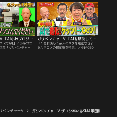
ボを実現し、これまでに
感覚な冒険＆実験＆発見バラエティ！異次
ートアップ！！「社歌
元・異業種コラボを実現し、これまでにな
り込んだ歌）」を…。
い新企画をスタートアップ！！「社歌（会
社の精神を盛り込んだ歌）」を…。
ガリベンチャーV 「AI小峠プロジェクト第2弾」（2026/03/11放送分）
ガリベンチャーV 「AIを駆使して芸人のネタを進化させよ！＆AIアニメの最前線を特集」（2026/03/04放送分）
クト第2弾」／小峠CEO
「AIを駆使して芸人のネタを進化させよ！
企業「ガリベンチャー
＆AIアニメの最前線を特集」／小峠CEO率
地球上に新たなドキドキワ
いるベンチャー企業「ガリベンチャーV」
 人間とVTuberの新感
の使命は 「地球上に新たなドキドキワクワ
発見バラエティ！異次
クを創ること」 人間とVTuberの新感覚な
を実現し、これまでにな
冒険＆実験＆発見バラエティ！異次元・異
トアップ！！小峠CEOの
業種コラボを実現し、これまでにない新企
する「AI小峠プロジェク
画をスタートアップ！！今回もスタジオに
にここまで来た！
新たな方向性を模索する…。
リベンチャーV
ガリベンチャーV ザコシ率いるSMA軍団襲来SP後半戦