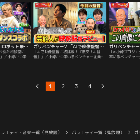
コラボを実現し、
感覚な冒険＆実験＆発見バラエティ！異次
次元・異業種コラ
スタートアッ
元・異業種コラボを実現し、これまでにな
ない新企画をスタ
NSでよく目にする
い新企画をスタートアップ！！
（会社の精神を盛
シピ！！
ガリベンチャーV 「AIロボット最前線！＆お悩み相談室にSMA軍団襲来SP前半戦！」（2026/04/01放送分）
ガリベンチャーV 「AIで映像監督に初挑戦！『激突！AI監督』」（2026/03/18放送分）
＆お悩み相談室に
「AIで映像監督に初挑戦！『激突！AI監
「AI小峠プロジェ
！」／小峠CEO率い
督』」／小峠CEO率いるベンチャー企業
率いるベンチャー
ベンチャーV」の
「ガリベンチャーV」の使命は 「地球上に
V」の使命は 「
なドキドキワクワク
新たなドキドキワクワクを創ること」 人間
クワクを創ること」
berの新感覚な冒
とVTuberの新感覚な冒険＆実験＆発見バ
覚な冒険＆実験＆
ィ！異次元・異業
ラエティ！異次元・異業種コラボを実現
元・異業種コラボ
までにない新企画
し、これまでにない新企画をスタートアッ
い新企画をスター
1
2
3
4
プ！！アイデアさえあれば誰でも動画を作
AIアバターを製作
ることができる！「激突！AI監督」！
ト」第2弾！つい
バラエティ・音楽一覧（見放題）
バラエティ一覧（見放題）
ガ