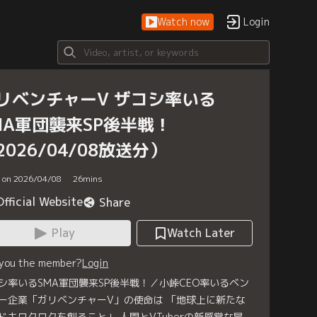
Watch now
Login
リベンチャーV ザコシ率いる
MA軍団襲来SP後半戦！
2026/04/08放送分）
d on 2026/04/08
26
mins
Official Website
Share
Play
Watch Later
 you the member?
Login
シ率いるSMA軍団襲来SP後半戦！／小峠CEO率いるベン
ー企業「ガリベンチャーV」の使命は 「地球上に新たな
ドキワクワクを創ること」 人間とVTuberの新感覚な冒