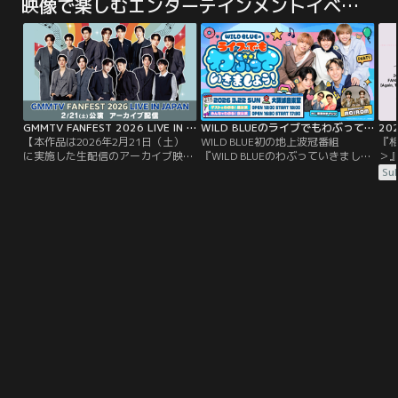
映像で楽しむエンターテインメントイベント
GMMTV FANFEST 2026 LIVE IN JAPAN アーカイブ配信／特典映像付
WILD BLUEのライブでもわぶっていきましょう！
【本作品は2026年2月21日（土）
WILD BLUE初の地上波冠番組
『
に実施した生配信のアーカイブ映像
『WILD BLUEのわぶっていきましょ
＞
となります】＜冒頭に本番前のイン
う！』がスタジオを飛び出し、大阪
気
Sub
タビューを含む特典映像も！＞タイ
城音楽堂で初のイベントを開催！昼
月
の大人気俳優総勢14人が大集結！
公演・夜公演の模様に加え、楽屋や
で
GMMTVの人気スターたちが一堂に
舞台袖の密着映像や出演者コメント
TE
揃う超豪華イベント「GMMTV
もたっぷり収録。ここでしか見られ
FANFEST 2026 LIVE IN JAPAN」を
ないWILD BLUEの特別な1日を何度
独占配信！
でもお楽しみください！