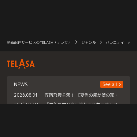
動画配信サービスのTELASA（テラサ）
ジャンル
バラエティ・音楽
NEWS
See all
2026.08.01
浮所飛貴主演！ 【夏色の風が僕の家にやってきた】 本日よりテラサで独占配信スタート！
2026.07.18
『夏色の雲が恋と嵐をまきおこす』スペシャルメイキング 【Part1】2026年７月18日（土）23時30分～配信スタート！話題のシーンの裏側を大公開！豪華キャスト大集合！ 『武宮家 真夏の家族会議』開催！
2026.07.15
救命医・遥（今田）の《心揺さぶる過去》や、 麻酔科医・権野（船越英一郎）の《謎多きプライベート》など… 《知られざるエピソード》を独占配信！