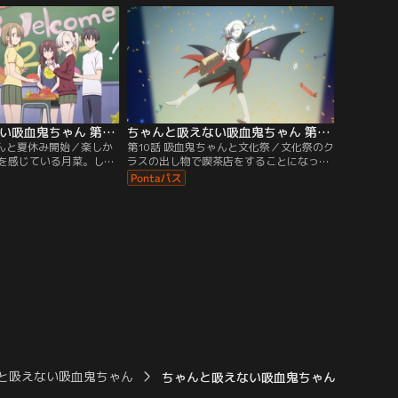
割れるというが--！？
て声をかけてくれたのは演劇部の楠木だっ
た。
ちゃんと吸えない吸血鬼ちゃん 第09話
ちゃんと吸えない吸血鬼ちゃん 第10話
ゃんと夏休み開始／楽しか
第10話 吸血鬼ちゃんと文化祭／文化祭のク
を感じている月菜。しか
ラスの出し物で喫茶店をすることになった
ったばかり！学校は文化
2-A。教室の内装も準備が整って、完成ま
っており、各教室はにぎ
であとすこし……。しかし、ティーポット
活気づいていた。わなげ
などの小物がまだ足りない。家にあるかも
食店、クラスや部活動の
と話す月菜。大鳥、佐久間、楠木は月菜の
祭--。はじめての文化祭
家まで借りに行くことに。月菜に連れられ
ている月菜。大鳥は文化
てエレベーターを進んでいくと、そこはま
あるみたいで……？
るでダンジョンのような建物で！？
と吸えない吸血鬼ちゃん
ちゃんと吸えない吸血鬼ちゃん 第09話