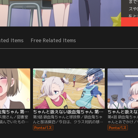
まで
スや
をと
みた
Seri
ated Items
Free Related Items
ちゃんと吸えない吸血鬼ちゃん 第02話
ちゃんと吸えない吸血鬼ちゃん 第03話
佐久間さん／図書室
第3話 吸血鬼ちゃんと球技祭／吸血鬼ちゃ
第4話 吸血鬼ち
読んでいたもの
んと部活探訪／今日は、クラス対抗の球技
ゃんとおでかけ／
しているマンガだ
祭の日！ダンクシュートを決め、コートで
菜と佐久間は調理
腹が空いたと、そ
も大活躍の月菜。前半戦終了のホイッスル
作ることに！華麗
月菜を、必死にと
が鳴る。月菜を心配するクラスメイトの
つクラスメイトた