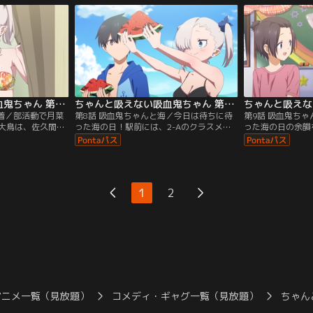
んばかりに、ちっ
声。ベンチで震えていたのは、ちっちゃく
佐久間は、卵なら
の腕を咬む。そん
なった月菜で--。
いたクラスメイト
ちゃんと吸えない吸血鬼ちゃん 第07話
ちゃんと吸えない吸血鬼ちゃん 第08話
水着／部活動で月菜
第8話 吸血鬼ちゃんと海／今日は待ちに待
第9話 吸血鬼ち
大鳥は、佐久間と
った海の日！駅前には、2-Aのクラスメイ
った海の日の余韻
ほしいと声をかけ
トたちが集まっている。記念撮影をしてい
し、夏休みは始ま
の月菜に、水着を
る辺見や、はしゃいでいる佐久間。みんな
祭の準備期間に入
テンションな佐久
の楽しそうな雰囲気を感じながら、はじめ
わい、廊下までも
ろの黒板には期末
ての経験に、すこしそわそわしている月
やボウリング、飲
ストの勉強をして
菜。ふと見ると、大鳥も同じようにそわそ
発表、そして後夜
1
2
血を吸いながら勉
わしていることに気づき、微笑む二人。あ
に胸をときめかせ
たりは日が落ちて、すっかり夜。
祭準備の手伝いが
アニメ一覧（見放題）
コメディ・ギャグ一覧（見放題）
ちゃん