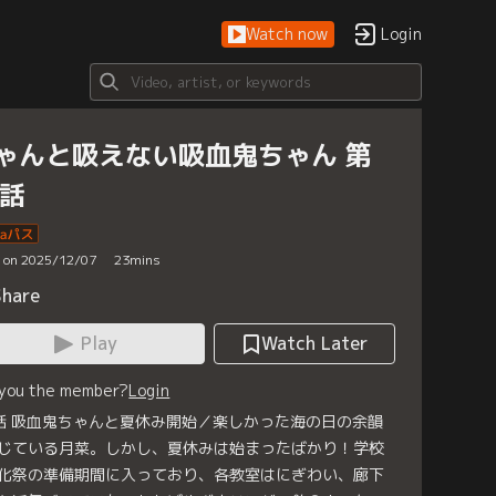
Watch now
Login
ゃんと吸えない吸血鬼ちゃん 第
9話
d on 2025/12/07
23
mins
Share
Play
Watch Later
 you the member?
Login
話 吸血鬼ちゃんと夏休み開始／楽しかった海の日の余韻
じている月菜。しかし、夏休みは始まったばかり！学校
化祭の準備期間に入っており、各教室はにぎわい、廊下