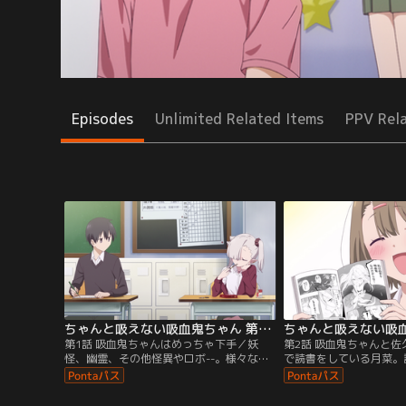
Episodes
Unlimited Related Items
PPV Rel
ちゃんと吸えない吸血鬼ちゃん 第01話
第1話 吸血鬼ちゃんはめっちゃ下手／妖
第2話 吸血鬼ちゃんと
怪、幽霊、その他怪異やロボ--。様々な者
で読書をしている月菜。
たちが暮らしている樫ノ木台。樫ノ木台高
は、キャラ作りの参考に
等学校に転校してきた石川月菜は吸血鬼。
った。勉強していたらお
ミステリアスな彼女はクラスの人気者！自
の場でお菓子を食べだす