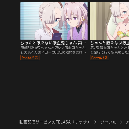
分のことをモブ的存在だと思っている大鳥
める大鳥。代わりといわ
は、月菜と関わることはないと思っていた
ちゃくなった月菜が大鳥
が、一緒に掃除当番をすることに……。ク
な二人のやりとりをみて
ラスみんなの注目の的である月菜と二人き
の佐久間が現れて！？
り。
ちゃんと吸えない吸血鬼ちゃん 第06話
第6話 吸血鬼ちゃんと取材／吸血鬼ちゃん
第7話 吸血鬼ちゃんと
と大鳥くん家／ローカル紙の取材を受ける
と旅行に行く約束をした
ことになった月菜。授業を受けている様子
楠木にも一緒に海にきて
をパシャパシャとカメラで撮影されてい
る。登校してきたばかり
る。しかし、月菜は何か言いたげな様子で-
買いに行こうと誘うハイ
-。／放課後の美術室。黒板には全国高校生
間。しかし、教室のうし
アートコンクールのチラシ。大鳥は、何を
テストの文字が！期末テ
モチーフにして描くか悩んでいるという。
いる月菜と大鳥。大鳥の
話を聞いているうちに…。
強にいそしむが…。
動画配信サービスのTELASA（テラサ）
ジャンル