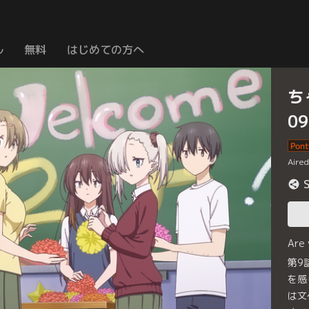
ル
無料
はじめての方へ
ち
0
Aire
Are
第9
を感
は文