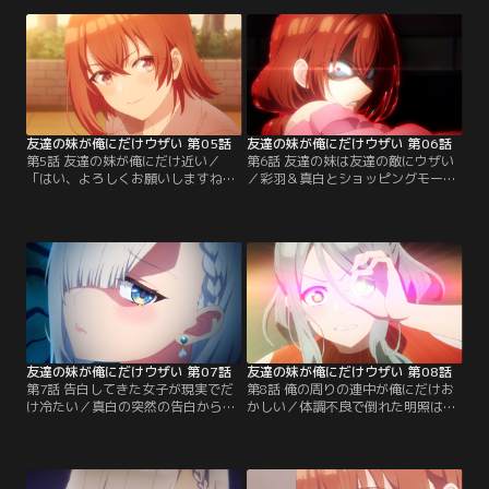
しかし明照渾身の勧誘は、真白の容
頃。中学時代の明照、乙馬、彩羽、
赦ない塩対応の前に連戦連敗。撃沈
そして--。明かされる過去！ これ
続きに密かに焦りながらも、明照は
は、彩羽がまだ誰にもウザくなかっ
迫る歓迎会の準備を彩羽とともに進
た頃の物語。
めるのだが--。
友達の妹が俺にだけウザい 第05話
友達の妹が俺にだけウザい 第06話
第5話 友達の妹が俺にだけ近い／
第6話 友達の妹は友達の敵にウザい
「はい、よろしくお願いしますね、
／彩羽＆真白とショッピングモール
大星先輩」中学時代、親友のために
にやってきた明照。両手に花のハー
始めたゲーム作り。そこで、まだ極
レム状態を彩羽にイジられたり、ど
度の効率厨ではなかった明照は、小
の映画を見るかで軽く揉めたりしつ
日向彩羽という才能と出会った。
つも、なんやかんやで盛り上がる3
『5階同盟』誕生秘話！ これは、彼
人。しかしそこに、真白のトラウマ
女が彼にだけウザくなるまでの物
の元凶であるかつての同級生たちが
語。
現れて……。
友達の妹が俺にだけウザい 第07話
友達の妹が俺にだけウザい 第08話
第7話 告白してきた女子が現実でだ
第8話 俺の周りの連中が俺にだけお
け冷たい／真白の突然の告白から、
かしい／体調不良で倒れた明照は、
明けて翌朝。明照は突然の出来事に
彩羽にかいがいしく看病される。明
混乱しながらも、真白への気持ちを
照はウザ絡みゼロの清楚な看病に感
固めていた。自分のこの気持ちを真
謝しつつ、彩羽の態度に違和感を覚
摯に伝えよう。しかし、いざ登校し
えてしまう。真白に続き、彩羽まで