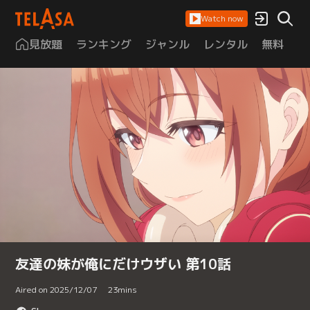
Watch now
見放題
ランキング
ジャンル
レンタル
無料
は
友達の妹が俺にだけウザい 第10話
Aired on 2025/12/07
23
mins