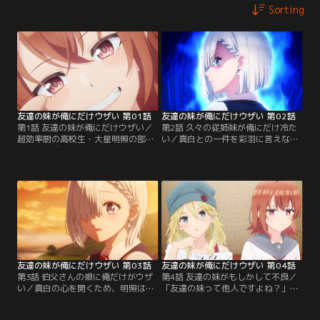
Sorting
友達の妹が俺にだけウザい 第01話
友達の妹が俺にだけウザい 第02話
第1話 友達の妹が俺にだけウザい／
第2話 久々の従姉妹が俺にだけ冷た
超効率厨の高校生・大星明照の部屋
い／真白との一件を彩羽に言えない
には、なぜか友達の妹・小日向彩羽
明照が彩羽に全力で怪しまれまくる
が入り浸っている。学校では清楚な
なか--真白が香西高校にやってき
美少女優等生、しかし明照にだけや
た！ 転校早々真白が投下した爆弾発
たらとウザ絡みしてくる彩羽。そん
言により、明照のクラスは大混乱。
な彼女とウザくも賑やかな日常を送
さらに明照は、誰もが恐れる毒舌教
る明照のもとに、従姉妹の月ノ森真
師こと“猛毒の女王”影石菫に呼び出
白が突然現れ--！？
されてしまい--。
友達の妹が俺にだけウザい 第03話
友達の妹が俺にだけウザい 第04話
第3話 伯父さんの娘に俺だけがウザ
第4話 友達の妹がもしかして不良／
い／真白の心を開くため、明照は彩
「友達の妹って他人ですよね？」明
羽や菫、親友の小日向乙馬の協力を
照がまだ“センパイ”ではなく、彩羽
得て、真白の歓迎会を開くことに！
がまだ“友達の妹”ですらなかった