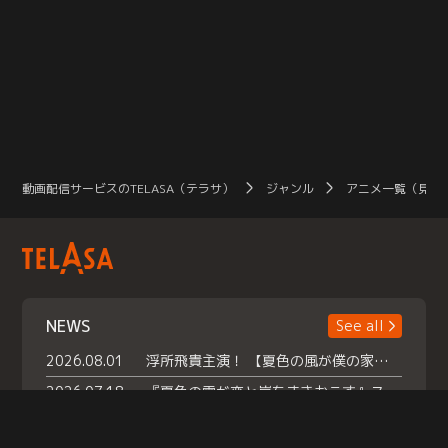
動画配信サービスのTELASA（テラサ）
ジャンル
アニメ一覧（見放
NEWS
See all
2026.08.01
浮所飛貴主演！ 【夏色の風が僕の家にやってきた】 本日よりテラサで独占配信スタート！
2026.07.18
『夏色の雲が恋と嵐をまきおこす』スペシャルメイキング 【Part1】2026年７月18日（土）23時30分～配信スタート！話題のシーンの裏側を大公開！豪華キャスト大集合！ 『武宮家 真夏の家族会議』開催！
2026.07.15
救命医・遥（今田）の《心揺さぶる過去》や、 麻酔科医・権野（船越英一郎）の《謎多きプライベート》など… 《知られざるエピソード》を独占配信！