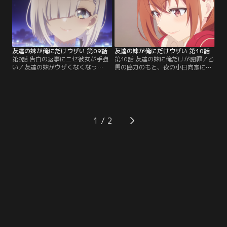
てみると、真白の態度は明照に対し
様子がおかしい。そんななか明照は
て超絶塩対応のまま……どころかな
菫から、菫の妹・影石翠率いる演劇
ぜか悪化していて--！？
部の再建を依頼され--？
友達の妹が俺にだけウザい 第09話
友達の妹が俺にだけウザい 第10話
第9話 告白の返事にニセ彼女が手強
第10話 友達の妹に俺だけが謝罪／乙
い／友達の妹がウザくなくなっ
馬の協力のもと、夜の小日向家に突
た！？ 普段のウザ絡み攻撃に慣れき
入した明照。その目的は一つ、彩羽
っていた明照は、急におしとやか清
と和解すること！ いくら呼びかけて
楚キャラになった彩羽に激しく動揺
も部屋から出てこない彩羽相手に明
してしまう。そして、明照と彩羽が
照が選択した、最も効率のいい手
噛み合わないなか、スタジオ収録中
段、それは--。友達の妹を再びウザ
のとあるすれ違いから、2人は大ゲ
くするための明照の戦いが、いま始
1
ンカをしてしまい--？
まる！