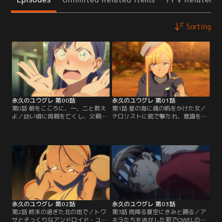
Sorting
永久のユウグレ 第00話
永久のユウグレ 第01話
第0話 朝をこころに、一、二と数え
第1話 星の海に魂の帆をかけた女／
よ／幼い頃に両親を亡くし、父親の
テロリストに銃で撃たれ、意識を失
親友に引き取られて育った男子高校
ったアキラ。目を覚ました時には約
生・姫神アキラ。彼の頭の中は恋心
200年が経過し、目の前には信じら
を寄せる同居人・王真樹トワサのこ
れない光景が広がっていた。戦争に
とでいっぱい。長年の共同生活によ
よって荒廃した街。国はもはやな
って、家族同然の存在となったトワ
く、“OWEL”と呼ばれる統一機構に
サとの関係をどうしたら進展させら
よって人々が管理される世界になっ
れるのか日々、悩んでいた。一方、
ていた。結婚とはまた違う新し
トワサもアキラのことを異性として
い“エルシー”と呼ばれる制度。【提
意識しているが…。【提供：バンダ
供：バンダイチャンネル】
イチャンネル】
永久のユウグレ 第02話
永久のユウグレ 第03話
第2話 終末の過ぎた北の地で／トワ
第3話 雨降る夏空にきみと踊る／ア
サとそっくりなアンドロイド・ユウ
キラたちを逃がした罰でOWELの独