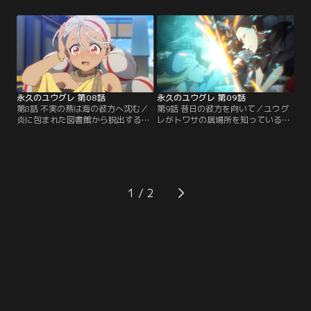
ものように振る舞えないユウグレ。
いて早々、ユウグレの姉妹機にして
ぎこちない雰囲気のまま、定番のデ
彼女を追跡するヨイヤミとハクボが
ートコースを巡るアキラとユウグ
網を張っている所を目撃する。ユウ
レ。一方、二人と別行動をとるアモ
グレは、アキラ達に迷惑をかけない
ルは、ユウグレに頼まれ、アキラと
ため、一人ヨイヤミとハクボを陽動
ユウグレの二人きりのデートを認め
する役を買って出る。残されたアキ
たものの…。【提供：バンダイチャ
ラとアモルは…。【提供：バンダイ
ンネル】
チャンネル】
永久のユウグレ 第08話
永久のユウグレ 第09話
第8話 不実の燕は海の彼方へ沈む／
第9話 昔日の彼方を向いて／ユウグ
炎に包まれた図書館から脱出するア
レがトワサの居場所を知っていると
キラとアモルはヨクラータと合流。
ヨイヤミに教えられ、動揺するアキ
図書館から持ち出した禁書・「とく
ラ。ユウグレに事の真相を尋ねるア
べつな血」を読む事にする。その内
キラだったが彼女の考えを尊重し、
容は、とても子供向けの絵本とは思
深く追求することは避けると宣言。
えないものだった！？ 絵本から、ユ
それと同時にアキラはユウグレに対
ウグレ、トワサとの繋がりを強く意
して今までとは違う気持ちを抱いて
1
識するアキラ。翌日、3人は、ユウ
いることを自覚する。一方、ユウグ
グレと合流できないままだった
レへの怒りを募らせていくヨイヤ
が…。【提供：バンダイチャンネ
ミ。【提供：バンダイチャンネル】
ル】