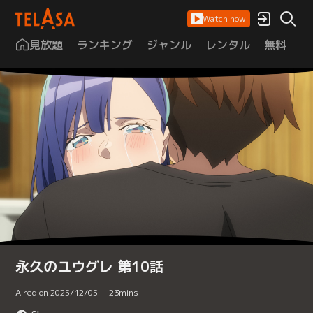
Watch now
見放題
ランキング
ジャンル
レンタル
無料
は
永久のユウグレ 第10話
Aired on 2025/12/05
23
mins