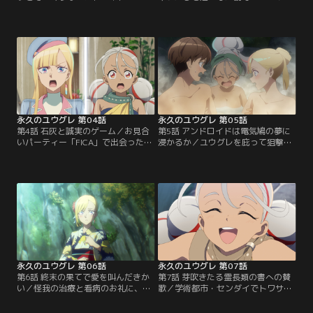
グレから結婚を申し込まれたアキ
房に縛られるアモル。彼女を助ける
ラ。その願いを拒否するも、トワサ
ためにアキラは単身、OWELの管理
や世界に関する情報を知るユウグレ
局に乗り込む。アモルを発見し、助
と一緒に行動することに。2人は王
け出すアキラ。管理局から脱出を図
真樹家があるトーキョーを目指して
る2人だったが途中、OWELの衛兵た
旅を始める。ハコダテから本州へ渡
ちに包囲され絶体絶命の危機
った2人が出会ったのは絵本作家に
に……。【提供：バンダイチャンネ
なることを夢見る少女・アモル。
ル】
【提供：バンダイチャンネル】
永久のユウグレ 第04話
永久のユウグレ 第05話
第4話 石灰と誠実のゲーム／お見合
第5話 アンドロイドは電気鳩の夢に
いパーティー「FICA」で出会ったマ
浸かるか／ユウグレを庇って狙撃さ
フィアの跡継ぎ候補・カルクラムか
れ重傷を負うアキラ。怒りにマフィ
ら“エルシー”を申し込まれたユウグ
アを殲滅しようとするユウグレ。父
レ。翌日、カルクラムからデートの
でありファミリーのボスである冷酷
誘いを受ける。アキラとの比較対象
なウルスと対峙するカルクラムとフ
として、カルクラムとデートへ出か
ィーデス。跡継ぎ争いによって引き
けるユウグレ。一方、カルクラムの
裂かれた姉弟が出した答えとは！？
姉・フィーデスからも“エルシー”を
一週間後、目を覚ましたアキラ。湯
申し込まれたアキラ。【提供：バン
治にと温泉郷を薦められ、ニュート
ダイチャンネル】
ー温泉郷に立ち寄る事に…。【提
供：バンダイチャンネル】
永久のユウグレ 第06話
永久のユウグレ 第07話
第6話 終末の果てで愛を叫んだきか
第7話 芽吹きたる霊長類の書への賛
い／怪我の治療と看病のお礼に、ユ
歌／学術都市・センダイでトワサと
ウグレとデートする事になったアキ
AI戦争について記された禁書を探す
ラ。アキラを意識してしまい、いつ
ことにしたアキラたち。しかし、着