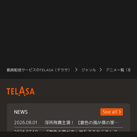
動画配信サービスのTELASA（テラサ）
ジャンル
アニメ一覧（見放
NEWS
See all
2026.08.01
浮所飛貴主演！ 【夏色の風が僕の家にやってきた】 本日よりテラサで独占配信スタート！
2026.07.18
『夏色の雲が恋と嵐をまきおこす』スペシャルメイキング 【Part1】2026年７月18日（土）23時30分～配信スタート！話題のシーンの裏側を大公開！豪華キャスト大集合！ 『武宮家 真夏の家族会議』開催！