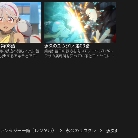
が途中、OWELの衛兵たち
象として、カルクラムとデートへ出かける
命の危機に……。【提
ユウグレ。一方、カルクラムの姉・フィー
ンネル】
デスからも“エルシー”を申し込まれたアキ
ラ。【提供：バンダイチャンネル】
第08話
永久のユウグレ 第09話
は海の彼方へ沈む／炎に包
第9話 昔日の彼方を向いて／ユウグレがト
脱出するアキラとアモル
ワサの居場所を知っているとヨイヤミに教
流。図書館から持ち出し
えられ、動揺するアキラ。ユウグレに事の
つな血」を読む事にす
真相を尋ねるアキラだったが彼女の考えを
とても子供向けの絵本と
尊重し、深く追求することは避けると宣
った！？ 絵本から、ユウ
言。それと同時にアキラはユウグレに対し
繋がりを強く意識するア
て今までとは違う気持ちを抱いていること
は、ユウグレと合流でき
を自覚する。一方、ユウグレへの怒りを募
…。【提供：バンダイチ
らせていくヨイヤミ。【提供：バンダイチ
ャンネル】
ファンタジー一覧（レンタル）
永久のユウグレ
永久のユウグレ 