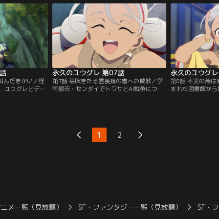
れる統一機構によっ
真樹家があるトーキョーを目指して旅を始
を図る2人だった
になっていた。結
める。ハコダテから本州へ渡った2人が出
に包囲され絶体絶
エルシー”と呼ばれ
会ったのは絵本作家になることを夢見る少
供：バンダイチャ
イチャンネル】
女・アモル。【提供：バンダイチャンネ
ル】
6話
永久のユウグレ 第07話
永久のユウグレ 
を叫んだきかい／怪
第7話 芽吹きたる霊長類の書への賛歌／学
第8話 不実の燕
、ユウグレとデー
術都市・センダイでトワサとAI戦争につい
まれた図書館から
。アキラを意識し
て記された禁書を探すことにしたアキラた
はヨクラータと合
に振る舞えないユ
ち。しかし、着いて早々、ユウグレの姉妹
た禁書・「とくべ
気のまま、定番の
機にして彼女を追跡するヨイヤミとハクボ
る。その内容は、
ラとユウグレ。一
が網を張っている所を目撃する。ユウグレ
は思えないものだ
アモルは、ユウグ
は、アキラ達に迷惑をかけないため、一人
グレ、トワサとの
1
2
ウグレの二人きり
ヨイヤミとハクボを陽動する役を買って出
キラ。翌日、3人
…。【提供：バン
る。残されたアキラとアモルは…。【提
ないままだったが
供：バンダイチャンネル】
ャンネル】
アニメ一覧（見放題）
SF・ファンタジー一覧（見放題）
SF・