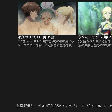
よって、家族同然の存在となったトワサと
なく、“OWEL”と呼ば
の関係をどうしたら進展させられるのか
て人々が管理される世界
日々、悩んでいた。一方、トワサもアキラ
婚とはまた違う新しい“
のことを異性として意識しているが…。
る制度。【提供：バンダ
【提供：バンダイチャンネル】
永久のユウグレ 第05話
永久のユウグレ 第0
第5話 アンドロイドは電気鳩の夢に浸かる
第6話 終末の果てで愛
か／ユウグレを庇って狙撃され重傷を負う
我の治療と看病のお礼に
アキラ。怒りにマフィアを殲滅しようとす
トする事になったアキラ
るユウグレ。父でありファミリーのボスで
てしまい、いつものよう
ある冷酷なウルスと対峙するカルクラムと
ウグレ。ぎこちない雰囲
フィーデス。跡継ぎ争いによって引き裂か
デートコースを巡るアキ
れた姉弟が出した答えとは！？ 一週間後、
方、二人と別行動をとる
目を覚ましたアキラ。湯治にと温泉郷を薦
レに頼まれ、アキラとユ
められ、ニュートー温泉郷に立ち寄る事
のデートを認めたものの
に…。【提供：バンダイチャンネル】
ダイチャンネル】
動画配信サービスのTELASA（テラサ）
ジャンル