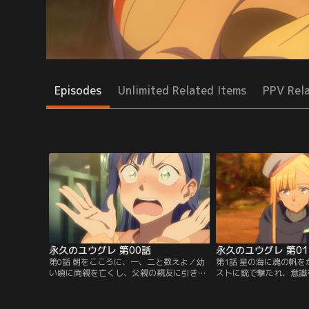
Episodes
Unlimited Related Items
PPV Rel
永久のユウグレ 第00話
永久のユウグレ 第0
第0話 朝をこころに、一、二と数えよ／幼
第1話 星の海に魂の帆
い頃に両親を亡くし、父親の親友に引き取
ストに銃で撃たれ、意識
られて育った男子高校生・姫神アキラ。彼
目を覚ました時には約2
の頭の中は恋心を寄せる同居人・王真樹ト
の前には信じられない光
ワサのことでいっぱい。長年の共同生活に
た。戦争によって荒廃し