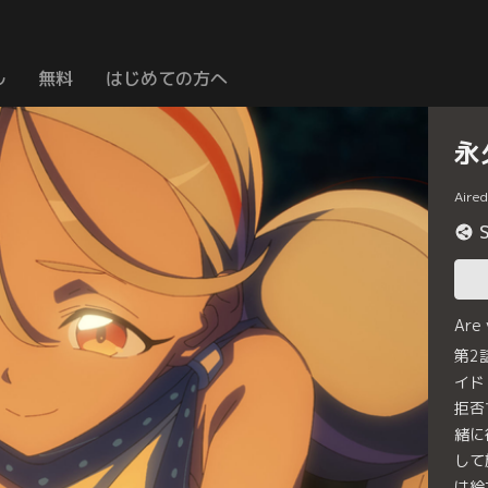
ル
無料
はじめての方へ
永
Aire
Are
第2
イド
拒否
緒に
して
は絵