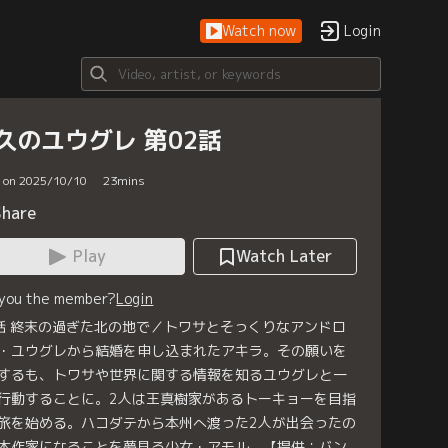
Watch now
Login
久のユウグレ 第02話
d on 2025/10/10
23
mins
Share
Play
Watch Later
 you the member?
Login
話 終末の過ぎた北の地で／トワサとそっくりなアンドロ
・ユウグレから結婚を申し込まれたアキラ。その願いを
するも、トワサや世界に関する情報を知るユウグレと一
行動することに。2人は王真樹家があるトーキョーを目指
旅を始める。ハコダテから本州へ渡った2人が出会ったの
本作家になることを夢見る少女・アモル。【提供：バン