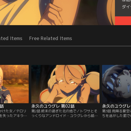
ダイ
Seri
ated Items
Free Related Items
1話
永久のユウグレ 第02話
永久のユウグレ 
をかけた女／テロリ
第2話 終末の過ぎた北の地で／トワサとそ
第3話 雨降る夏
を失ったアキラ。
っくりなアンドロイド・ユウグレから結婚
ちを逃がした罰で
00年が経過し、目
を申し込まれたアキラ。その願いを拒否す
アモル。彼女を助
景が広がってい
るも、トワサや世界に関する情報を知るユ
身、OWELの管
た街。国はもはや
ウグレと一緒に行動することに。2人は王
発見し、助け出す