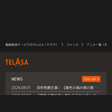
動画配信サービスのTELASA（テラサ）
ジャンル
アニメ一覧（見放
NEWS
See all
2026.08.01
浮所飛貴主演！ 【夏色の風が僕の家にやってきた】 本日よりテラサで独占配信スタート！
2026.07.18
『夏色の雲が恋と嵐をまきおこす』スペシャルメイキング 【Part1】2026年７月18日（土）23時30分～配信スタート！話題のシーンの裏側を大公開！豪華キャスト大集合！ 『武宮家 真夏の家族会議』開催！
2026.07.15
救命医・遥（今田）の《心揺さぶる過去》や、 麻酔科医・権野（船越英一郎）の《謎多きプライベート》など… 《知られざるエピソード》を独占配信！