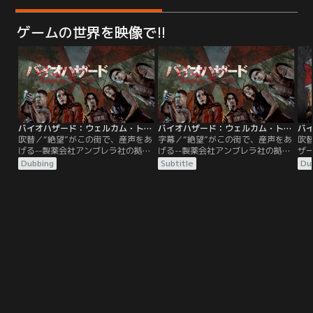
ゲームの世界を映像で!!
バイオハザード：ウェルカム・トゥ・ラクーンシティ／吹替
バイオハザード：ウェルカム・トゥ・ラクーンシティ／字幕
吹替／“絶望”がこの街で、産声をあ
字幕／“絶望”がこの街で、産声をあ
吹
げる--製薬会社アンブレラ社の拠点
げる--製薬会社アンブレラ社の拠点
ザ
があるラクーンシティ。この街の養
があるラクーンシティ。この街の養
で
Dubbing
Subtitle
Du
護施設で育った主人公クレア・レッ
護施設で育った主人公クレア・レッ
彼
ドフィールドは、アンブレラ社があ
ドフィールドは、アンブレラ社があ
通
る事故を起こしたことで、街に異変
る事故を起こしたことで、街に異変
れ
が起きていると警告する不可解なメ
が起きていると警告する不可解なメ
と
ッセージを受け取り、ラクーンシテ
ッセージを受け取り、ラクーンシテ
告
ィへと戻ってきた。R.P.D.（ラクー
ィへと戻ってきた。R.P.D.（ラクー
つ
ン市警）の兄クリス・レッドフィー
ン市警）の兄クリス・レッドフィー
る
ルドは…。
ルドは…。
希