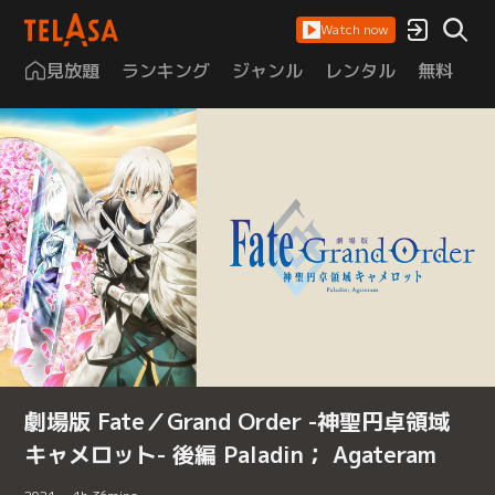
Watch now
見放題
ランキング
ジャンル
レンタル
無料
は
劇場版 Fate／Grand Order -神聖円卓領域
キャメロット- 後編 Paladin； Agateram