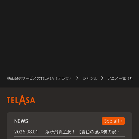
動画配信サービスのTELASA（テラサ）
ジャンル
アニメ一覧（見放
NEWS
See all
2026.08.01
浮所飛貴主演！ 【夏色の風が僕の家にやってきた】 本日よりテラサで独占配信スタート！