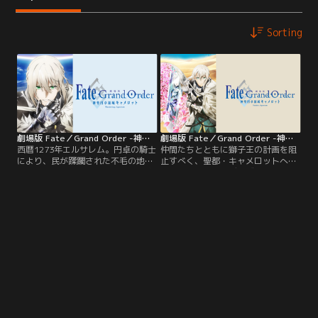
Sorting
劇場版 Fate／Grand Order -神聖円卓領域キャメロット- 前編 Wandering；Agateram
劇場版 Fate／Grand Order -神聖円卓領域キャメロット- 後編 Paladin； Agateram
西暦1273年エルサレム。円卓の騎士
仲間たちとともに獅子王の計画を阻
により、民が蹂躙された不毛の地
止すべく、聖都・キャメロットへの
で、かつて仕えた王を討つべく彷徨
進撃を決意するベディヴィエールた
う遍歴の騎士・ベディヴィエールの
ち。--最も哀しく、美しいFate、こ
仲間との出会いと壮絶な戦いを描
こに完結。
く。【提供：バンダイチャンネル】