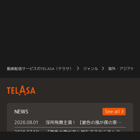
動画配信サービスのTELASA（テラサ）
ジャンル
海外・アジアドラ
NEWS
See all
2026.08.01
浮所飛貴主演！ 【夏色の風が僕の家にやってきた】 本日よりテラサで独占配信スタート！
2026.07.18
『夏色の雲が恋と嵐をまきおこす』スペシャルメイキング 【Part1】2026年７月18日（土）23時30分～配信スタート！話題のシーンの裏側を大公開！豪華キャスト大集合！ 『武宮家 真夏の家族会議』開催！