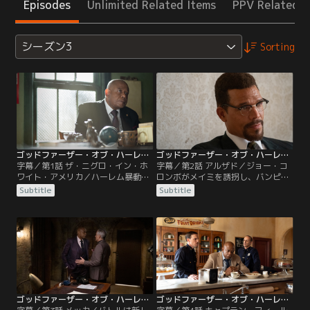
Episodes
Unlimited Related Items
PPV Related I
シーズン3
Sorting
ゴッドファーザー・オブ・ハーレム シーズン3 第01話／字幕
ゴッドファーザー・オブ・ハーレム シーズン3 第02話／字幕
字幕／第1話 ザ・ニグロ・イン・ホ
字幕／第2話 アルザド／ジョー・コ
ワイト・アメリカ／ハーレム暴動の
ロンボがメイミを誘拐し、バンピー
後、イタリアンマフィアからの多額
は激怒し、来るべき戦争に備える。
Subtitle
Subtitle
の借金返済のために、バンピーは銀
同盟が必要だと分かっているバンピ
行に融資を依頼するが断られ、現金
ーは、キューバ・マフィアのホセ・
輸送車を強盗するが…。オマーはエ
バトルと手を組む。一方、チンはコ
リースとマルコムXに再び気に入ら
ロンボにステラの保護を命じる。
れようとする。ステラは身近な人物
からの襲撃で命を狙われる。
ゴッドファーザー・オブ・ハーレム シーズン3 第03話／字幕
ゴッドファーザー・オブ・ハーレム シーズン3 第04話／字幕