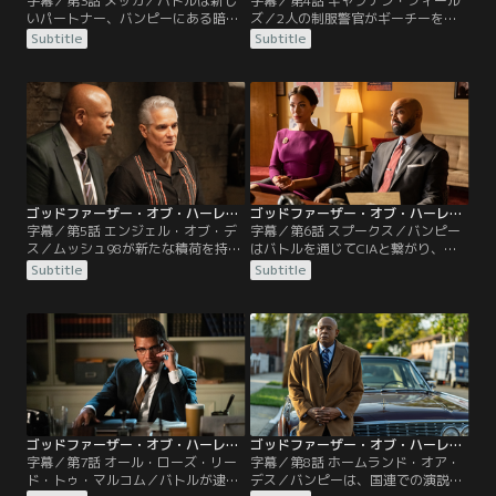
字幕／第3話 メッカ／バトルは新し
字幕／第4話 キャプテン・フィール
いパートナー、バンピーにある暗殺
ズ／2人の制服警官がギーチーを襲
を依頼する。メッカへの巡礼のため
い、バンピーとバトルは地元27分署
Subtitle
Subtitle
にサウジアラビアを訪れたマルコム
の支配権を握ろうと画策する。ステ
Xは、入国時に拘束されてしま
ラはコロンボをFBIに密告するかどう
う…。地方検事局は、ギャングと関
かを決める。一方、カイロではマル
わりを持つメイミを標的にする。
コムXの命が狙われる。
ゴッドファーザー・オブ・ハーレム シーズン3 第05話／字幕
ゴッドファーザー・オブ・ハーレム シーズン3 第06話／字幕
字幕／第5話 エンジェル・オブ・デ
字幕／第6話 スプークス／バンピー
ス／ムッシュ98が新たな積荷を持ち
はバトルを通じてCIAと繋がり、新
込んで戻ってくると、バンピーとコ
しいドラッグであるコカインの安定
Subtitle
Subtitle
ロンボはヘロイン取引の支配権をめ
した供給ルートを確保しようとす
ぐって対決する。オマーはエリース
る。ステラはコロンボの監視から逃
にロマンチックなアピールを試み
れようとして、FBIのファインマンに
る。ペティグルーはキューバ人女性
嘘をつく。
との恋愛関係を通じてコカインを発
見する。
ゴッドファーザー・オブ・ハーレム シーズン3 第07話／字幕
ゴッドファーザー・オブ・ハーレム シーズン3 第08話／字幕
字幕／第7話 オール・ローズ・リー
字幕／第8話 ホームランド・オア・
ド・トゥ・マルコム／バトルが逮捕
デス／バンピーは、国連での演説の