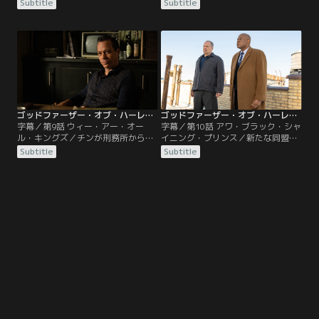
され、バンピーは彼を釈放させ、組
場でマルコムXとチェ・ゲバラを暗
Subtitle
Subtitle
織内のスパイを見つけ出すために動
殺するというCIAの陰謀を阻止す
き出す。そんな中、バンピーはマル
る。そして、マルコムXは自伝を執
コムXが想定より敵が多いことを知
筆。オリンピアはルイス神父を利用
る。一方、コロンボはチンが自分を
して、トラブルから逃れる。リリア
暗殺しようとした理由を調査し、メ
ンは夫の死の真相を突き止めるため
イミはアーチーの死によってバンピ
に私立探偵を雇う。
ーから離れていく。
ゴッドファーザー・オブ・ハーレム シーズン3 第09話／字幕
ゴッドファーザー・オブ・ハーレム シーズン3 第10話（最終話）／字幕
字幕／第9話 ウィー・アー・オー
字幕／第10話 アワ・ブラック・シャ
ル・キングズ／チンが刑務所から出
イニング・プリンス／新たな同盟を
所し、コロンボを委員会から排除し
組んだバンピーとチンは、コロンボ
Subtitle
Subtitle
ようと動き出す。マルコムXは公民
とバトルがヘロイン、銃、コカイン
権運動指導者たちの連合体を結成し
を持ち込むのを阻止するため、モー
ようと奮闘するが、自宅が襲撃さ
ゲンソーの協力を得る。ステラはコ
れ、中断を余儀なくされる。チンは
ロンボと父親のどちらにつくか選択
娘の暗殺計画の首謀者を突き止め
を迫られる。一方、マルコムXはオ
る。
ーデュボン・ボールルームでの演説
の準備をする。