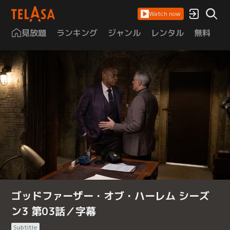
Watch now
見放題
ランキング
ジャンル
レンタル
無料
は
ゴッドファーザー・オブ・ハーレム シーズ
ン3 第03話／字幕
Subtitle