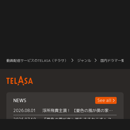
動画配信サービスのTELASA（テラサ）
ジャンル
国内ドラマ一覧（
NEWS
See all
2026.08.01
浮所飛貴主演！ 【夏色の風が僕の家にやってきた】 本日よりテラサで独占配信スタート！
2026.07.18
『夏色の雲が恋と嵐をまきおこす』スペシャルメイキング 【Part1】2026年７月18日（土）23時30分～配信スタート！話題のシーンの裏側を大公開！豪華キャスト大集合！ 『武宮家 真夏の家族会議』開催！
2026.07.15
救命医・遥（今田）の《心揺さぶる過去》や、 麻酔科医・権野（船越英一郎）の《謎多きプライベート》など… 《知られざるエピソード》を独占配信！