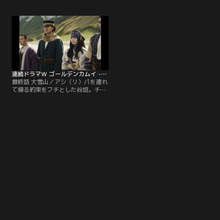
えがあると頭をひねる。尾形も居合
ている樺戸監獄に向かう杉元一行
わせ、場は一触即発状態に。そんな
は、途中でアイヌコタンに立ち寄
中、江渡貝の工房で偽物の刺青人皮
る。コタンの人々の立ち振る舞いに
を判別するための手掛かりを探して
違和感を覚えるアシ（リ）パ。ここ
いたが、証拠隠滅を図った第七師団
は本当にアイヌのコタンなのか？尾
の兵士たちに包囲されてしまう。
形も怪しみ、本物のアイヌかどうか
を試すような行動に出るのだ
が……。
連続ドラマW ゴールデンカムイ -北海道刺青囚人争奪編- 第09話（最終話）
最終話 大雪山／アシ（リ）パを連れ
て帰る約束をフチとした谷垣。チカ
パシ（青木凰）とインカ（ラ）マッ
と旅を進める中、超能力者として詐
欺を強要されたインカ（ラ）マッが
危険に晒され…。杉元達は、第七師
団に連行された白石を救うべく、旭
川の本部へ潜入を試みる。潜入の秘
策は、鈴川（山路和弘）が網走監獄
典獄・犬童四郎助（北村一輝）に扮
して…。