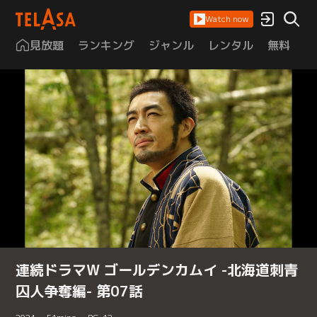
Watch now
見放題
ランキング
ジャンル
レンタル
無料
は
連続ドラマW ゴールデンカムイ -北海道刺青
囚人争奪編- 第07話