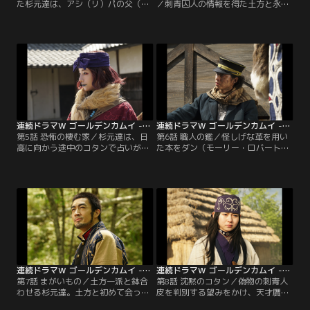
た杉元達は、アシ（リ）パの父（井
／刺青囚人の情報を得た土方と永倉
浦新）の旧友だというアイヌの男・
（木場勝己）は、日泥一家が賭場を
キロランケ（池内博之）と出会う。
仕切る茨戸を訪れ、意外な人物と遭
キロランケはアイヌを襲って金塊を
遇する。一方、網走監獄に収監され
奪った囚人「のっぺらぼう」の正体
ている「のっぺらぼう」に会って真
をなにやら知っているようで……。
実を確かめることを決意したアシ
同じ頃、第七師団の尾形（眞栄田郷
（リ）パ達は、網走を目指す途中で
敦）と二階堂（柳 俊太郎）は、谷垣
札幌に立ち寄り武器を調達する。
が療養中のコタンにやってくる。
連続ドラマW ゴールデンカムイ -北海道刺青囚人争奪編- 第05話
連続ドラマW ゴールデンカムイ -北海道刺青囚人争奪編- 第06話
第5話 恐怖の棲む家／杉元達は、日
第6話 職人の鑑／怪しげな革を用い
高に向かう途中のコタンで占いが得
た本をダン（モーリー・ロバートソ
意なインカ（ラ）マッ（高橋メアリ
ン）に見せられる杉元達。夕張にい
ージュン）と出会う。アシ（リ）パ
るこの革職人の館で刺青人皮の目撃
は警戒心をあらわにするが、白石は
情報があったと聞き、一行は夕張
よく当たる彼女の占いの力を借り、
へ。一方、炭鉱事故で土葬された墓
賭場に入り浸ってしまう。数日後、
から人間の体を持ち去る怪しげな人
日高に辿り着くやいなやとある牧場
物をマークする鶴見。夕張で剥製工
主と取引することに。”モンスタ
房を営む江渡貝弥作（古川雄輝）と
ー”と呼ばれるヒグマを倒すよう依
いう男だと分かる。
頼される。
連続ドラマW ゴールデンカムイ -北海道刺青囚人争奪編- 第07話
連続ドラマW ゴールデンカムイ -北海道刺青囚人争奪編- 第08話
第7話 まがいもの／土方一派と鉢合
第8話 沈黙のコタン／偽物の刺青人
わせる杉元達。土方と初めて会った
皮を判別する望みをかけ、天才贋札
はずの杉元だったが、どこかで見覚
犯・熊岸長庵（徳井優）が収監され