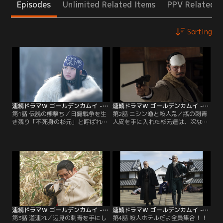
Episodes
Unlimited Related Items
PPV Related I
Sorting
連続ドラマW ゴールデンカムイ -北海道刺青囚人争奪編- 第01話
連続ドラマW ゴールデンカムイ -北海道刺青囚人争奪編- 第02話
第1話 伝説の熊撃ち／日露戦争を生
第2話 ニシン漁と殺人鬼／瓶の刺青
き残り「不死身の杉元」と呼ばれた
人皮を手に入れた杉元達は、次なる
杉元（山崎賢人）は、アイヌの少
刺青囚人の情報を頼りに、小樽のニ
女・アシ（リ）パ（山田杏奈）、網
シン漁場へ向かう。漁場に辿り着く
走監獄からの脱獄囚・白石（矢本悠
と、杉元・アシ（リ）パは、白石と
馬）とともに、金塊の在処を示す暗
二手に分かれて囚人を探しはじめ
号の刺青を掘られた脱獄囚たちを探
る。聞き込みの最中、沖合で海に落
し始める。一方、負傷して鶴見（玉
ちてしまった漁師を見つけた杉元は
木宏）率いる第七師団から離脱して
一目散に助けようとする。
いた谷垣（大谷亮平）は…。
連続ドラマW ゴールデンカムイ -北海道刺青囚人争奪編- 第03話
連続ドラマW ゴールデンカムイ -北海道刺青囚人争奪編- 第04話
第3話 道連れ／辺見の刺青を手にし
第4話 殺人ホテルだよ全員集合！！