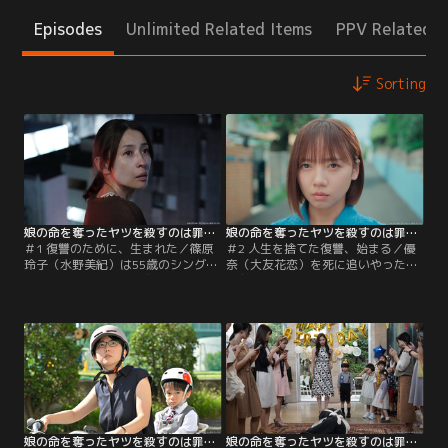
Episodes
Unlimited Related Items
PPV Related I
Sorting
娘の命を奪ったヤツを殺すのは罪ですか？（2025/10/07放送分）第01話
娘の命を奪ったヤツを殺すのは罪ですか？（2025/10/14放送分）第02話
＃1 復讐のために、生まれた／篠原
＃2 人生を捨てた復讐、始まる／優
玲子（水野美紀）は55歳のシングル
奈（大友花恋）を死に追いやったマ
マザー。娘の優奈（大友花恋）が結
マ友たちに復讐するため、別人に生
婚して母となった今は、孫の圭太
まれ変わった玲子（水野美紀）。天
（日影琉叶）の成長を見守る穏やか
才外科医・成瀬（白岩瑠姫）の施術
な日々を送っていた。だが圭太の5
で25歳のレイコ（齊藤京子）の姿を
歳の誕生日、そんな慎ましい幸せは
手に入れると、母親から虐待されて
一瞬にして奪われた。玲子の目の前
いた少年・空（佐藤大空）を預か
で、優奈と圭太がマンションから飛
り、新米ママになりすまして圭太
び降りたのだ。優奈はまもなく死
（日影琉叶）が通っていた幼稚園に
亡。圭太は意識不明の重体に。
潜り込む。レイコは…。
娘の命を奪ったヤツを殺すのは罪ですか？（2025/10/21放送分）第03話
娘の命を奪ったヤツを殺すのは罪ですか？（2025/10/28放送分）第04話