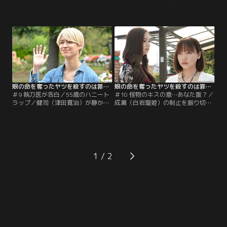
（香音）の娘と夫との間に血縁関係
玲子＝レイコ（水野美紀／齊藤京
がないことを示すDNA鑑定書がスク
子）だが、沙織の脅迫におびえる彩
リーンに映し出され、場は騒然。彩
（香音）から協力を拒まれ、新堂家
の娘は別の男性との不貞の果てに生
の秘密を探り出す手がかりは断たれ
まれた子どもだったのだ。騙されて
てしまう。末期ガンに冒された健司
いたと知った夫から罵倒され、一方
（津田寛治）の命があるうちに復讐
的に関係を終えられた彩は半狂乱
を遂げたいと願うレイコは、焦りを
に。暴露を仕組んだのはレイコ（齊
募らせる。そんな折、レイコのマン
藤京子）と決めつけ…。
ションに…。
娘の命を奪ったヤツを殺すのは罪ですか？（2025/12/02放送分）第09話
娘の命を奪ったヤツを殺すのは罪ですか？（2025/12/09放送分）第10話
＃9 執刀医が告白／55歳のハニート
＃10 怪物のキスの意…あなた誰？／
ラップ／健司（津田寛治）が静かに
成瀬（白岩瑠姫）の制止を振り切
息を引き取った。健司に着せられ
り、新堂家の秘密にたどり着こうと
た“殺人者”の汚名を、命があるうち
危険に身をさらす玲子＝レイコ（水
に晴らすことができなかった玲子＝
野美紀／齊藤京子）。そんななか、
レイコ（水野美紀／齋藤京子）は打
優奈（大友花恋）の夫・明彦（内藤
ちのめされる。同じ頃、新堂家に牙
秀一郎）が、沙織（新川優愛）とホ
をむくレイコの正体を暴こうと躍起
テルで密会する姿を目撃してしま
1
になっていた沙織（新川優愛）は、
う。優奈の死を誰よりも悲しんでい
ある人物に接近していた。その人物
たはずの明彦が、あろうことか沙織
を”共犯者”と呼び…。
と裏で関係を持っていた…。