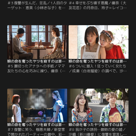
＃3 復讐が生んだ、狂乱／1人目のタ
＃4 幸せをぶち壊す悪魔／優奈（大
ーゲット・恵美（小林きな子）を破
友花恋）の月命日、玲子＝レイコ
滅に追い込んだ玲子＝レイコ（水野
（水野美紀／齊藤京子）は、現場に
美紀／齊藤京子）は、成瀬（白岩瑠
花を手向ける女性を見かけて驚く。
姫）のサポートを受けながらさらな
それは、壮絶なイジメで優奈を追い
る復讐へと突き進む。そんなレイコ
詰めたママ友グループのひとり・長
にママ友グループの細川理佐子（峯
尾由紀子（水嶋凜）だった。思わず
岸みなみ）が疑念を抱き始めてい
呼び止めたレイコは由紀子を自宅に
た。優奈（大友花恋）が飛び降りて
招き入れ、由紀子だけがなぜ死を悼
亡くなった後、事故物件となったマ
むのか問いかける。
ンションの部屋に…。
娘の命を奪ったヤツを殺すのは罪ですか？（2025/11/04放送分）第05話
娘の命を奪ったヤツを殺すのは罪ですか？（2025/11/11放送分）第06話
＃5 裏切ったアナタへの手紙／ママ
＃6 ついに潜入！狂っていく女たち
友たちの心を巧みに操り、優奈（大
／成瀬（白岩瑠姫）の調べで、沙織
友花恋）に攻撃を向けさせる沙織
（新川優愛）の夫で国会議員の新堂
（新川優愛）の非道なやり口を由紀
幹久（竹財輝之助）が健司（津田寛
子（水嶋凜）から聞いた玲子＝レイ
治）の殺人事件に関与していた疑い
コ（水野美紀／齊藤京子）は、沙織
が浮上。玲子＝レイコ（水野美紀／
を二度と這い上がれない奈落の底に
齊藤京子）が夫と娘を奪われ、家族
突き落とそうと誓う。そんな折、レ
がバラバラになった原因はすべて新
イコは思わぬ人と再会する。
堂家にあったのだ。復讐に燃えるレ
イコが沙織に狙いを定めるなか…。
娘の命を奪ったヤツを殺すのは罪ですか？（2025/11/18放送分）第07話
娘の命を奪ったヤツを殺すのは罪ですか？（2025/11/25放送分）第08話
＃7 復讐に笑う、極悪夫婦／新堂家
＃8 我が子の誘拐…最期の愛の嘘／
で開かれたパーティーの最中、彩
沙織（新川優愛）に復讐を宣言した