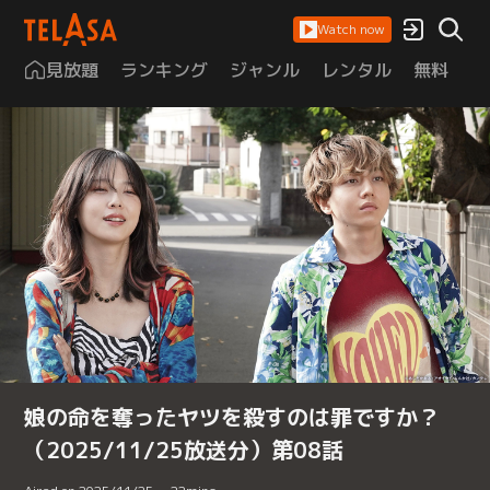
Watch now
見放題
ランキング
ジャンル
レンタル
無料
は
娘の命を奪ったヤツを殺すのは罪ですか？
（2025/11/25放送分）第08話