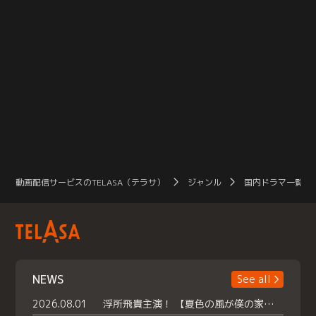
動画配信サービスのTELASA（テラサ）
ジャンル
国内ドラマ一覧（
NEWS
See all
2026.08.01
浮所飛貴主演！ 【夏色の風が僕の家にやってきた】 本日よりテラサで独占配信スタート！