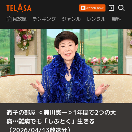
Watch now
見放題
ランキング
ジャンル
レンタル
無料
は
徹子の部屋 ＜美川憲一＞1年間で2つの大
病…難病でも「しぶとく」生きる
（2026/04/13放送分）