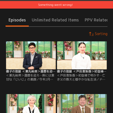
Something went wrong!
Episodes
Unlimited Related Items
PPV Related I
Sorting
徹子の部屋 ＜薬丸裕英＞還暦を迎え…孫には激甘な「じいじ」の素顔（2026/05/25放送分）
徹子の部屋 ＜戸田恵梨香＞初登場で明かす…亡き父の教えと穏やかな私生活（2026/05/22放送分）
＜薬丸裕英＞還暦を迎え…孫には激
＜戸田恵梨香＞初登場で明かす…亡
甘な「じいじ」の素顔／今年2月に
き父の教えと穏やかな私生活／ドラ
60歳の節目を迎えた薬丸裕英さんが
マや映画で活躍する戸田恵梨香さん
登場。10代の頃から知る黒柳を前
が初登場！デビュー作の朝ドラ『オ
に、還暦を迎えた心境や「人生の第
ードリー』では大竹しのぶさんの少
二のスタート」への意気込みを語
女時代を演じた。それから約20年
る。誕生日当日には、家族がサプラ
後、朝ドラ『スカーレット』でヒロ
イズでお祝いをしてくれた。ハワイ
インを務めた際には、自身の成長を
やヨーロッパなど世界各地に散らば
実感したと明かす。父は少林寺拳法
る5人の子どもたちが父のために極
の師範で、礼儀や挨拶を厳しく教え