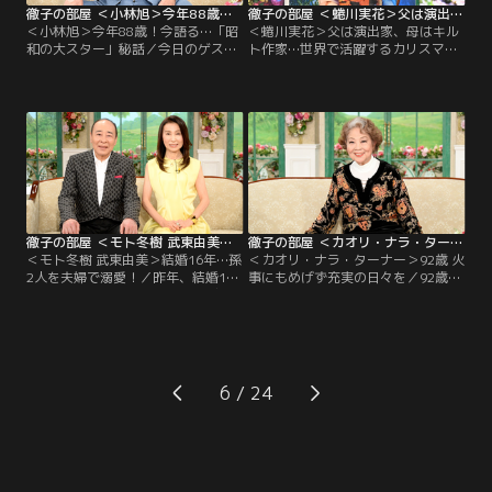
徹子の部屋 ＜小林旭＞今年88歳！今語る…「昭和の大スター」秘話（2026/05/14放送分）
徹子の部屋 ＜蜷川実花＞父は演出家、母はキルト作家…世界で活躍するカリスマ芸術家の素顔（2026/05/13放送分）
＜小林旭＞今年88歳！今語る…「昭
＜蜷川実花＞父は演出家、母はキル
和の大スター」秘話／今日のゲスト
ト作家…世界で活躍するカリスマ芸
は芸歴70周年を迎えた銀幕の大スタ
術家の素顔／極彩色による斬新な写
ー！小林旭さん。1960年代、日活の
真表現で知られる蜷川実花さんは映
黄金期に石原裕次郎さんと人気を二
画監督や現代美術など様々な方面で
分した小林さん。俳優としてスタン
活躍するアーティスト。もともと父
ト無しで撮影するハードなアクショ
は舞台演出家で有名な蜷川幸雄さん
ンでファンを魅了し、歌手として
で母はキルト作家の第1人者の蜷川
「昔の名前で出ています」「熱き心
宏子さん。そんな2人の下で実花さ
に」など数々のヒット曲を持ち…。
んの感性は幼少期から育まれてきた
らしい。
徹子の部屋 ＜モト冬樹 武東由美＞結婚16年…孫2人を夫婦で溺愛！（2026/05/12放送分）
徹子の部屋 ＜カオリ・ナラ・ターナー＞92歳 火事にもめげず充実の日々を（2026/05/08放送分）
＜モト冬樹 武東由美＞結婚16年…孫
＜カオリ・ナラ・ターナー＞92歳 火
2人を夫婦で溺愛！／昨年、結婚15
事にもめげず充実の日々を／92歳。
年を迎えたモト冬樹さんと武東由美
日本人メイクアップ・アーティスト
さんが夫婦で登場！結婚当時は幸せ
として初めてエミー賞を受賞したカ
な熟年婚と話題になり、モトさん59
オリ・ナラ・ターナーさんをお迎え
歳で初婚、武東さんは49歳で再婚だ
する。幼少期から日本舞踊とタップ
った。結婚と同時にモトさんは一人
ダンスを習い、戦後はダンサーとし
娘の父になり、今では娘に子どもが
て活躍。香港公演中に映画の撮影で
6
生まれ、孫2人を溺愛しているとい
来ていたメイクアップ・アーティス
う。
トの夫と出会い結婚。