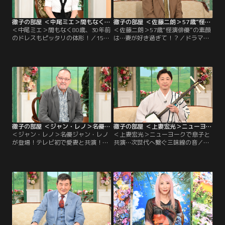
秘帰国。
られた。
徹子の部屋 ＜中尾ミエ＞間もなく80歳、30年前のドレスもピッタリの体形！（2026/05/21放送分）
徹子の部屋 ＜佐藤二朗＞57歳“怪演俳優”の素顔は…妻が好き過ぎて！？（2026/05/20放送分）
＜中尾ミエ＞間もなく80歳、30年前
＜佐藤二朗＞57歳“怪演俳優”の素顔
のドレスもピッタリの体形！／15歳
は…妻が好き過ぎて！？／ドラマや
で歌手デビュー。当時から共演して
映画で引っ張りダコの俳優・佐藤二
いる黒柳とも長いお付き合いの中尾
朗さんが今日のゲスト！4年前の初
ミエさん。毎朝恒例、ご近所仲間と
出演では「唯一貰った賞はNG大
のラジオ体操も継続中。春にはみん
賞」と言っていたが、昨年公開され
なでお花見を楽しんだそう。体力強
た映画『爆弾』で演じた正体不明の
化に関して最近は少し考え方が変わ
中年男の怪演が話題を呼び、日本ア
り「まだ出来る」と過信する事が危
カデミー賞最優秀助演男優賞をはじ
ないと分かり無理はしない。とはい
め、主要な映画賞を総ナメにした佐
え…。
藤さん。
徹子の部屋 ＜ジャン・レノ＞名優ジャン・レノが登場！テレビ初で愛妻と共演！？（2026/05/19放送分）
徹子の部屋 ＜上妻宏光＞ニューヨークで息子と共演…次世代へ繋ぐ三味線の音（2026/05/15放送分）
＜ジャン・レノ＞名優ジャン・レノ
＜上妻宏光＞ニューヨークで息子と
が登場！テレビ初で愛妻と共演！？
共演…次世代へ繋ぐ三味線の音／昨
／今日のゲストはハリウッドや世界
年、ソロデビュー25周年という節目
で活躍するフランス人俳優・ジャ
を迎えた三味線奏者の上妻宏光さん
ン・レノさん！現在、日本が初公演
が、24年ぶりに「徹子の部屋」に出
となる、自身の半生を語る一人舞台
演！伝統の枠を超え、唯一無二の存
で来日中。ジャンさんが世界中を魅
在感で活動の幅を広げている。サラ
了したのは、孤独な殺し屋を演じた
リーマンの父の影響で6歳から三味
映画「レオン」だったが、今日は当
線を始めた幼少期や、15歳で全国大
時の裏話も語ってくれる！？
会優勝を果たしプロを志した原点を
振り返る。