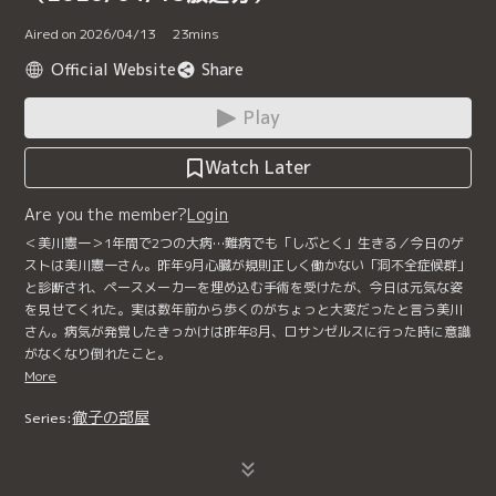
Aired on 2026/04/13
23
mins
Official Website
Share
Play
Watch Later
Are you the member?
Login
＜美川憲一＞1年間で2つの大病…難病でも「しぶとく」生きる／今日のゲ
ストは美川憲一さん。昨年9月心臓が規則正しく働かない「洞不全症候群」
と診断され、ペースメーカーを埋め込む手術を受けたが、今日は元気な姿
を見せてくれた。実は数年前から歩くのがちょっと大変だったと言う美川
さん。病気が発覚したきっかけは昨年8月、ロサンゼルスに行った時に意識
がなくなり倒れたこと。
More
徹子の部屋
Series: