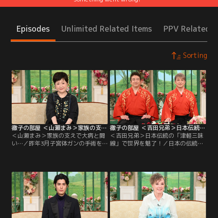
Episodes
Unlimited Related Items
PPV Related I
Sorting
徹子の部屋 ＜山瀬まみ＞家族の支えで大病と闘い…（2026/07/09放送分）
徹子の部屋 ＜吉田兄弟＞日本伝統の「津軽三味線」で世界を魅了！（2026/07/08放送分）
＜山瀬まみ＞家族の支えで大病と闘
＜吉田兄弟＞日本伝統の「津軽三味
い…／昨年3月子宮体ガンの手術を
線」で世界を魅了！／日本の伝統楽
受けた際、ガンの合併症で脳梗塞を
器、津軽三味線でジャズやロックの
発症した山瀬まみさん。ガンという
ような多彩な音を奏で、世界を魅了
大きな病を宣告されたものの、ずっ
する吉田兄弟。これまで30カ国以上
と続いていた体調不良の原因がわか
でコンサートを行ってきた2人、国
り、手術をし治療を受ければ大丈夫
によって演奏への反応がまったく異
と治療に前向きな気持ちでいた。し
なると語る。アメリカの観客の反応
かし手術が終わった直後、1週間く
は、津軽三味線の本場・青森に近
らい意識がなく…。
く、スペインでは演奏に「オー
レ！」とかけ声が。