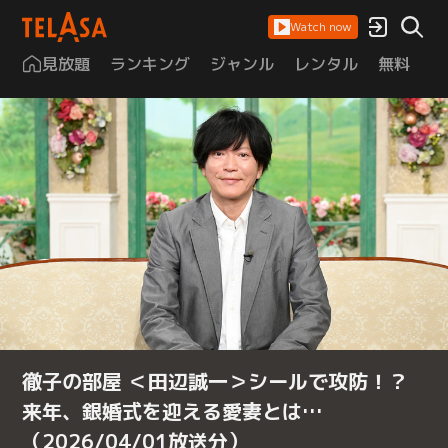
Watch now
見放題
ランキング
ジャンル
レンタル
無料
は
徹子の部屋 ＜田辺誠一＞シールで攻防！？
来年、銀婚式を迎える愛妻とは…
（2026/04/01放送分）