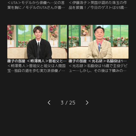
＜UTA＞モデルから俳優へ…父の言
＜伊藤浩子＞英国が認めた珠玉の作
葉を胸に／モデルのUTAさんが番組
品を披露！／今日のゲストは93歳の
初登場！父・本木雅弘さん、母・内
編み物作家 伊藤浩子さん。4歳で編
田也哉子さん、祖父・内田裕也さ
物を始め、戦時中の物資不足の時代
ん、祖母・樹木希林さんという日本
も古いセーターをほどいて編み直す
を代表する著名な芸能一家で育った
ほど、その情熱を絶やすことがなか
知られざる素顔を明かします。家で
った伊藤さん。高校時代に恩師から
は祖父を「裕也」と呼び捨てにして
ヨーロッパの技法や色彩学を学び、
いた驚きの日常や…。
20歳の時に「全国編物コンクール」
で最優秀となる高松宮妃賞を受賞。
徹子の部屋 ＜柿澤勇人＞曽祖父と祖父は人間国宝…独自の道を歩む実力派俳優（2026/06/26放送分）
徹子の部屋 ＜光石研＞名脇役は16歳で主役デビュー…しかし、その後は下積みの生活も長く（2026/06/25放送分）
＜柿澤勇人＞曽祖父と祖父は人間国
＜光石研＞名脇役は16歳で主役デビ
宝…独自の道を歩む実力派俳優／劇
ュー…しかし、その後は下積みの生
団四季で初舞台を踏み、現在は演劇
活も長く／名脇役として数多くのド
の未来を担う実力派俳優として活躍
ラマや映画に欠かせない存在の光石
を続ける柿澤勇人さんを迎える。曽
研さん。実は16歳の時にオーディシ
祖父と祖父に二代続けての人間国宝
ョンを受けて、いきなり映画で主役
を持つ稀な家系に育ったが、自身は
デビューしたという。しばらくは順
幼少期からプロのサッカー選手を目
調だったが、30代の頃には仕事もな
3
指し、強豪校のサッカー部で汗を流
くしばらく下積み生活を味わった。
していた。