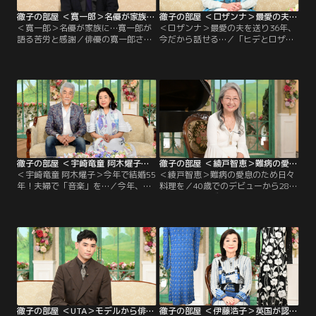
徹子の部屋 ＜寛一郎＞名優が家族に…寛一郎が語る苦労と感謝（2026/07/07放送分）
徹子の部屋 ＜ロザンナ＞最愛の夫を送り36年、今だから話せる…（2026/07/06放送分）
＜寛一郎＞名優が家族に…寛一郎が
＜ロザンナ＞最愛の夫を送り36年、
語る苦労と感謝／俳優の寛一郎さん
今だから話せる…／「ヒデとロザン
が番組に初登場！祖父・三國連太郎
ナ」でデビューしたのは1968年。デ
さんや父・佐藤浩市さんという偉大
ビュー曲「愛の奇跡」が大ヒット、
な名優を家族にもつ寛一郎さんの幼
一躍お茶の間の人気者になった。後
少期の家族の団らんは、映画やドラ
に夫となったヒデさんが亡くなり36
マを父と一緒に見ること！父の作品
年。生前からモテモテだった夫。そ
を見て感想を求められた役者家系な
れは亡くなった後も続き、お墓には
らではの環境を告白！また、父と比
意味深な花束が供えてあったそう。
較され役者になることへの反発か
10代の頃より恋しいヒデさんを思い
ら…。
夜な夜な涙したと告白。
徹子の部屋 ＜宇崎竜童 阿木燿子＞今年で結婚55年！夫婦で「音楽」を…（2026/07/03放送分）
徹子の部屋 ＜綾戸智恵＞難病の愛息のため日々料理を（2026/07/02放送分）
＜宇崎竜童 阿木燿子＞今年で結婚55
＜綾戸智恵＞難病の愛息のため日々
年！夫婦で「音楽」を…／今年、結
料理を／40歳でのデビューから28年
婚55年を迎える宇崎竜童さんと阿木
を迎えたジャズシンガー、綾戸智恵
燿子さん夫妻が今日のお客様。大学
さん。デビュー当時から順風満帆な
生で出会った頃を合わせると一緒に
歌手人生にも見えるが、批評家から
過ごした時間は60年以上で、2人で
「こんなのはジャズではない」と批
作詞作曲して数々のヒット曲を生み
判され、長い間、「わたしはジャズ
出してきた。結婚当初から記念日は
シンガーです、とは言えなかった」
祝わないスタイルで、最近は毎日30
と言う。コロナ禍には引退も考えた
分の掃除が日課になった。夫婦共に
が…。
80代になり…。
徹子の部屋 ＜UTA＞モデルから俳優へ…父の言葉を胸に（2026/07/01放送分）
徹子の部屋 ＜伊藤浩子＞英国が認めた珠玉の作品を披露！（2026/06/30放送分）