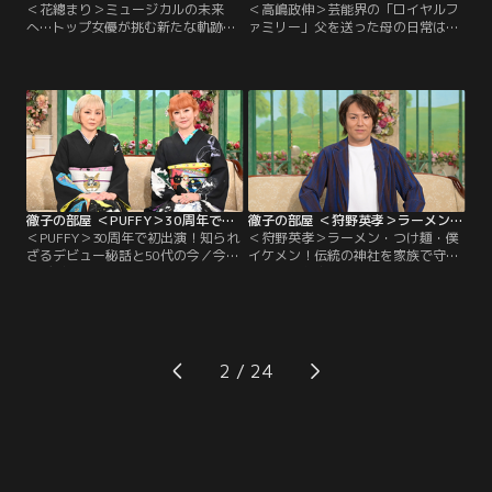
＜花總まり＞ミュージカルの未来
＜高嶋政伸＞芸能界の「ロイヤルフ
へ…トップ女優が挑む新たな軌跡／
ァミリー」父を送った母の日常は…
元宝塚歌劇団の娘役トップスター、
／芸能一家「高嶋ファミリー」の一
花總まりさんが登場！日本で今なお
人で俳優の高嶋政伸さん。父・忠夫
大人気のミュージカル『エリザベー
さんは歌う映画スター、母・寿美花
ト』に、約25年もの長きにわたり向
代さんは元宝塚トップスターだっ
き合い続けてきた作品への深い想い
た。2019年に亡くなった父は最後ま
を熱弁！これまでの輝かしい実績に
で映画スターのオーラをまとい、ふ
甘んじることなく、今彼女が「新た
とした瞬間にお得意の「イエーイ」
に挑戦していること」についても詳
の言葉が出たそう。一方母は何をし
しく深掘り。
ても褒めてくれた。
徹子の部屋 ＜PUFFY＞30周年で初出演！知られざるデビュー秘話と50代の今（2026/07/13放送分）
徹子の部屋 ＜狩野英孝＞ラーメン・つけ麺・僕イケメン！伝統の神社を家族で守り（2026/07/10放送分）
＜PUFFY＞30周年で初出演！知られ
＜狩野英孝＞ラーメン・つけ麺・僕
ざるデビュー秘話と50代の今／今年
イケメン！伝統の神社を家族で守り
でデビュー30周年を迎えた、PUFFY
／今日のお客様は、「長髪のナルシ
の大貫亜美さんと吉村由美さんを迎
ストキャラ」で大ブレイクし、現在
える。出す曲が次々と瞬く間に大ヒ
は天然キャラで愛され続ける狩野英
ットし、当時の音楽シーンのみなら
孝さん。中高生を対象に行われた
ずファッションやヘアスタイルまで
「好きな芸人ランキング」で1位に
大流行するなど、社会現象を巻き起
輝くなど若者からも大人気だが、実
2
こした2人。今回は『徹子の部屋』
は宮城県で1500年以上続く歴史ある
初出演となり…。
神社の長男という意外な顔を持つ。