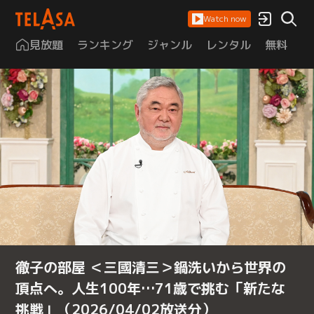
Watch now
見放題
ランキング
ジャンル
レンタル
無料
は
徹子の部屋 ＜三國清三＞鍋洗いから世界の
頂点へ。人生100年…71歳で挑む「新たな
挑戦」（2026/04/02放送分）