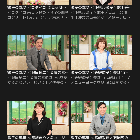
徹子の部屋 ＜ゴダイゴ 南こうせつ＞徹子の部屋コンサートSpecial（1）（2026/07/21放送分）
徹子の部屋 ＜小柳ルミ子＞歌手デビュー55周年！運命の出会いが…（2026/07/20放送分）
＜ゴダイゴ 南こうせつ＞徹子の部屋
＜小柳ルミ子＞歌手デビュー55周
コンサートSpecial（1）／東京ドリ
年！運命の出会いが…／歌手デビュ
ームパーク・SGCホール有明で開催
ー55周年を迎えた小柳ルミ子さんが
された「徹子の部屋コンサート
今日のお客様。2年前には右手を骨
Special」の模様を2日に分けてお届
折したがリハビリをして、現在は回
けします。1日目の出演はゴダイゴ
復し健康には問題ないという。今も
と南こうせつさん。ゴダイゴは往年
元気にステージに立ち続ける秘訣は
の大ヒット曲に加え、この日のため
日課のストレッチで、隙間時間でも
に用意したという…。
簡単に出来るストレッチを今回黒柳
も教えてもらい挑戦！
徹子の部屋 ＜奥田瑛二＞名優の素顔は…孫を愛するかわいい「じいじ」（2026/07/17放送分）
徹子の部屋 ＜矢野顕子＞夢は“宇宙飛行士”！？（2026/07/16放送分）
＜奥田瑛二＞名優の素顔は…孫を愛
＜矢野顕子＞夢は“宇宙飛行士”！？
するかわいい「じいじ」／俳優の奥
／ニューヨークを拠点に活動するシ
田瑛二さんが登場！大好きなあいみ
ンガー・ソングライターの矢野顕子
ょんさんと念願の対面を果たしたエ
さん。二人の子供も独立し孫も…。
ピソードを明かします。 その際、あ
しかし、60代になると「宇宙飛行士
いみょんさんから言われた“ある一
になりたい！」という夢をもち「泳
言”に奥田さんは感激！今ではその
げないといけない」と知るや苦手だ
言葉を座右の銘に！そして、妻はエ
った水泳の特訓を始めて泳げるよう
ッセイストの安藤和津さん、長女は
に。 コロナ禍のステイホーム中に見
映画監督の桃子さん…。
たバレエ団の動画に影響され、バレ
エを習い始めるなど…。
徹子の部屋 ＜花總まり＞ミュージカルの未来へ…トップ女優が挑む新たな軌跡（2026/07/15放送分）
徹子の部屋 ＜高嶋政伸＞芸能界の「ロイヤルファミリー」父を送った母の日常は…（2026/07/14放送分）