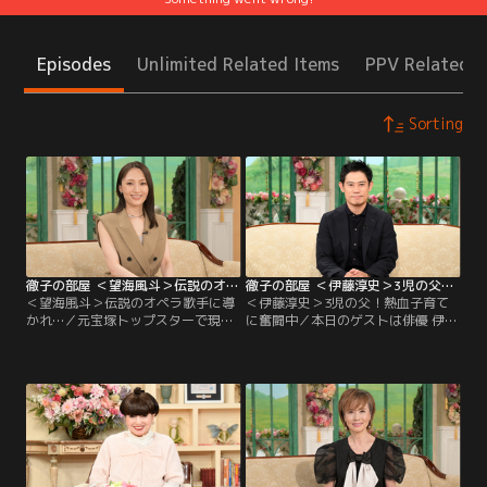
Episodes
Unlimited Related Items
PPV Related I
Sorting
徹子の部屋 ＜望海風斗＞伝説のオペラ歌手に導かれ…（2026/07/23放送分）
徹子の部屋 ＜伊藤淳史＞3児の父！熱血子育てに奮闘中（2026/07/22放送分）
＜望海風斗＞伝説のオペラ歌手に導
＜伊藤淳史＞3児の父！熱血子育て
かれ…／元宝塚トップスターで現在
に奮闘中／本日のゲストは俳優 伊藤
はミュージカルで大活躍する望海風
淳史さん。3歳で子役を始め、とん
斗さんがゲスト。昨年舞台「マスタ
ねるずの番組で木梨憲武さん演じる
ークラス」とミュージカル「エリザ
「仮面ノリダー」の相棒「チビノリ
ベート」の演技が評価され読売演劇
ダー」を演じてお茶の間の人気者
大賞の大賞を受賞した。伝説的なオ
に。子役を始めるきっかけとなった
ペラ歌手マリア・カラスが引退後行
のは亡き祖母。共働きだった両親に
った公開レッスンを元にした舞台
代わり撮影現場までよく送り迎えし
「マスタークラス」。
てくれたという。