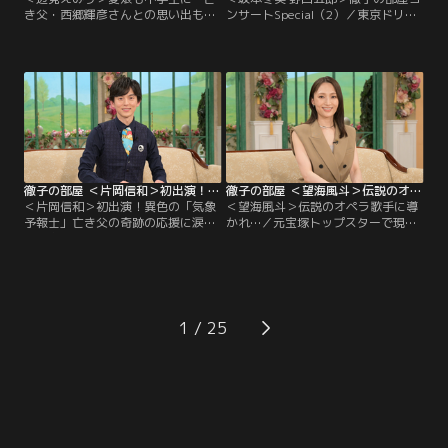
き父・西郷輝彦さんとの思い出も／
ンサートSpecial（2）／東京ドリー
タレントの辺見えみりさんも今年50
ムパーク・SGCホール有明で開催さ
代になる。黒柳とは10代からの知り
れた「徹子の部屋コンサート
合いで、愛娘が生まれた時は育児日
Special」の2日目をお届けします。
記をプレゼントされ、それは今でも
出演は坂本冬美さんと野口五郎さ
大切に持っているという。 そんな娘
ん。坂本冬美さんは大ヒット曲「夜
も今年中学に進み、母親思いの子に
桜お七」を意外なエピソードを交え
育っているらしい。 一方、えみりさ
て熱唱！？野口五郎さんはアカペラ
んが4歳の時に両親が離婚…。
やエレキギターも披露し観客を魅
了！
徹子の部屋 ＜片岡信和＞初出演！異色の「気象予報士」亡き父の奇跡の応援に涙（2026/07/24放送分）
徹子の部屋 ＜望海風斗＞伝説のオペラ歌手に導かれ…（2026/07/23放送分）
＜片岡信和＞初出演！異色の「気象
＜望海風斗＞伝説のオペラ歌手に導
予報士」亡き父の奇跡の応援に涙／
かれ…／元宝塚トップスターで現在
「羽鳥慎一モーニングショー」でス
はミュージカルで大活躍する望海風
トレッチをしながら天気を伝える、
斗さんがゲスト。昨年舞台「マスタ
異色の気象予報士で大人気、片岡信
ークラス」とミュージカル「エリザ
和さんが初出演！片岡さんがストレ
ベート」の演技が評価され読売演劇
ッチをする事になったのはコロナ禍
大賞の大賞を受賞した。伝説的なオ
がきっかけだったが…大学3年の
ペラ歌手マリア・カラスが引退後行
1
時、俳優として芸能界入りした片岡
った公開レッスンを元にした舞台
さん、デビューは「戦隊ヒーロー」
「マスタークラス」。
だった。