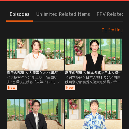
Episodes
Unlimited Related Items
PPV Related I
Sorting
徹子の部屋 ＜大塚寧々＞24年ぶり！“面白い夫”と繰り広げる「夫婦バトル」（2026/08/05放送分）
徹子の部屋 ＜岡本多緒＞日本人初！カンヌ国際映画祭で最優秀女優賞を受賞（2026/08/04放送分）
＜大塚寧々＞24年ぶり！“面白い
＜岡本多緒＞日本人初！カンヌ国際
夫”と繰り広げる「夫婦バトル」／
映画祭で最優秀女優賞を受賞／今日
なんと24年ぶりの出演！透明感のあ
のゲストは、モデル・俳優として世
New
New
る独特の魅力で、ドラマや映画で活
界で活躍する岡本多緒さん。映画
躍を続ける大塚寧々さん。実は大塚
『急に具合が悪くなる』で、日本人
さんは黒柳と小中高が同じ学校で、
初となるカンヌ国際映画祭の最優秀
自慢の後輩！現在58歳になる大塚さ
女優賞を受賞する快挙を成し遂げ
んの初出演は28年前、人生で最大
た。パリ、ニューヨーク、ミラノ、
に“太っていた”という理由が…！？
ロンドンの世界4大コレクションで
2002年に結婚した夫は、俳優の田辺
活躍するトップモデルだが…。
誠一さん。