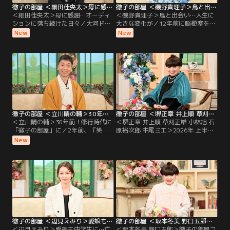
徹子の部屋 ＜細田佳央太＞母に感謝…オーディションに落ち続けた日々（2026/08/03放送分）
徹子の部屋 ＜磯野貴理子＞鳥と出会い…人生に大きな変化が（2026/07/31放送分）
＜細田佳央太＞母に感謝…オーディ
＜磯野貴理子＞鳥と出会い…人生に
ションに落ち続けた日々／大河ドラ
大きな変化が／12年前に脳梗塞を経
マや朝ドラなど話題作に次々と出演
験した磯野貴理子さん、今回は黒柳
New
New
し、注目を集める若手実力派俳優の
と「楽しい話をしたい」と番組を訪
細田佳央太さんが初登場。昨年の朝
れた。それは、「鳥」の話。鳥を好
ドラ「あんぱん」や大河ドラマ「ど
きになったことで、鳥の写真を撮ろ
うする家康」への出演で話題を呼ん
うとカメラを始め、その写真を発表
だ細田さんだが、実は4歳で自ら
するためにSNSも。そして様々な鳥
「テレビの中に入りたい」と言い芸
を観察するため、登山を始めるな
能界入りしたという。
ど、人生が豊かになったと語る。ま
た、昨年は「終活」を始め…。
徹子の部屋 ＜立川晴の輔＞30年前！修行時代に「徹子の部屋」に（2026/07/30放送分）
徹子の部屋 ＜堺正章 井上順 草刈正雄 小林旭 石原裕次郎 中尾ミエ＞2026年 上半期傑作選（3）（2026/07/29放送分）
＜立川晴の輔＞30年前！修行時代に
＜堺正章 井上順 草刈正雄 小林旭 石
「徹子の部屋」に／2年前、『笑
原裕次郎 中尾ミエ＞2026年 上半期
点』の新メンバーに選ばれ話題とな
傑作選（3）／今日は「2026年 上半
New
った立川晴の輔さん。東京農業大学
期傑作選」と題して、今年の上半期
入学後に見に行った立川志の輔さん
の名場面を厳選してお送りします。
の落語に衝撃を受け、在学中の4年
名コンビ！60年来の友人、堺正章さ
間、毎月独演会に通った。卒業後、
んと井上順さんの出会いは10代。初
弟子入りをしたが、その修行時代は
対面では…！？草刈正雄さんは、顔
過酷。
も知らなかったアメリカ人のお父様
の消息を求めて渡米したお話を。
徹子の部屋 ＜辺見えみり＞愛娘も中学生に…亡き父・西郷輝彦さんとの思い出も（2026/07/28放送分）
徹子の部屋 ＜坂本冬美 野口五郎＞徹子の部屋コンサートSpecial（2）（2026/07/27放送分）
＜辺見えみり＞愛娘も中学生に…亡
＜坂本冬美 野口五郎＞徹子の部屋コ