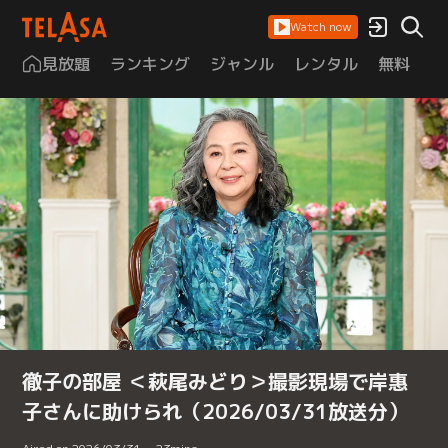
Watch now
見放題
ランキング
ジャンル
レンタル
無料
は
徹子の部屋 ＜萩尾みどり＞撮影現場で岸惠
子さんに助けられ（2026/03/31放送分）