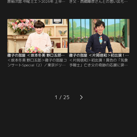
原裕次郎 中尾ミエ＞2026年 上半期
き父・西郷輝彦さんとの思い出も／
傑作選（3）／今日は「2026年 上半
タレントの辺見えみりさんも今年50
期傑作選」と題して、今年の上半期
代になる。黒柳とは10代からの知り
の名場面を厳選してお送りします。
合いで、愛娘が生まれた時は育児日
名コンビ！60年来の友人、堺正章さ
記をプレゼントされ、それは今でも
んと井上順さんの出会いは10代。初
大切に持っているという。 そんな娘
対面では…！？草刈正雄さんは、顔
も今年中学に進み、母親思いの子に
も知らなかったアメリカ人のお父様
育っているらしい。 一方、えみりさ
の消息を求めて渡米したお話を。
んが4歳の時に両親が離婚…。
徹子の部屋 ＜坂本冬美 野口五郎＞徹子の部屋コンサートSpecial（2）（2026/07/27放送分）
徹子の部屋 ＜片岡信和＞初出演！異色の「気象予報士」亡き父の奇跡の応援に涙（2026/07/24放送分）
＜坂本冬美 野口五郎＞徹子の部屋コ
＜片岡信和＞初出演！異色の「気象
ンサートSpecial（2）／東京ドリー
予報士」亡き父の奇跡の応援に涙／
ムパーク・SGCホール有明で開催さ
「羽鳥慎一モーニングショー」でス
れた「徹子の部屋コンサート
トレッチをしながら天気を伝える、
Special」の2日目をお届けします。
異色の気象予報士で大人気、片岡信
出演は坂本冬美さんと野口五郎さ
和さんが初出演！片岡さんがストレ
ん。坂本冬美さんは大ヒット曲「夜
ッチをする事になったのはコロナ禍
桜お七」を意外なエピソードを交え
がきっかけだったが…大学3年の
1
て熱唱！？野口五郎さんはアカペラ
時、俳優として芸能界入りした片岡
やエレキギターも披露し観客を魅
さん、デビューは「戦隊ヒーロー」
了！
だった。