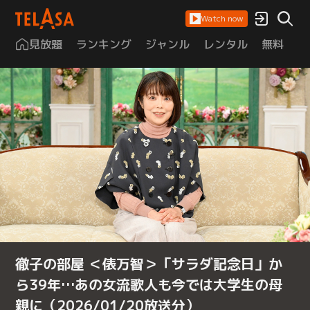
Watch now
見放題
ランキング
ジャンル
レンタル
無料
は
徹子の部屋 ＜俵万智＞「サラダ記念日」か
ら39年…あの女流歌人も今では大学生の母
親に（2026/01/20放送分）