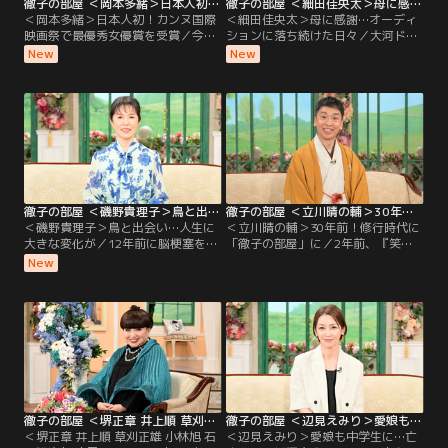
徹子の部屋 ＜岡本多緒＞日本人初！カンヌ国際映画祭で最優秀女優賞を受賞（2026/08/04放送分）
徹子の部屋 ＜細田佳央太＞母に感謝…オーディションに落ち続けた日々（2026/08/03放送分）
＜岡本多緒＞日本人初！カンヌ国際
＜細田佳央太＞母に感謝…オーディ
映画祭で最優秀女優賞を受賞／今日
ションに落ち続けた日々／大河ドラ
のゲストは、モデル・俳優として世
マや朝ドラなど話題作に次々と出演
New
New
界で活躍する岡本多緒さん。映画
し、注目を集める若手実力派俳優の
『急に具合が悪くなる』で、日本人
細田佳央太さんが初登場。昨年の朝
初となるカンヌ国際映画祭の最優秀
ドラ「あんぱん」や大河ドラマ「ど
女優賞を受賞する快挙を成し遂げ
うする家康」への出演で話題を呼ん
た。パリ、ニューヨーク、ミラノ、
だ細田さんだが、実は4歳で自ら
ロンドンの世界4大コレクションで
「テレビの中に入りたい」と言い芸
活躍するトップモデルだが…。
能界入りしたという。
徹子の部屋 ＜磯野貴理子＞鳥と出会い…人生に大きな変化が（2026/07/31放送分）
徹子の部屋 ＜立川晴の輔＞30年前！修行時代に「徹子の部屋」に（2026/07/30放送分）
＜磯野貴理子＞鳥と出会い…人生に
＜立川晴の輔＞30年前！修行時代に
大きな変化が／12年前に脳梗塞を経
「徹子の部屋」に／2年前、『笑
験した磯野貴理子さん、今回は黒柳
点』の新メンバーに選ばれ話題とな
New
と「楽しい話をしたい」と番組を訪
った立川晴の輔さん。東京農業大学
れた。それは、「鳥」の話。鳥を好
入学後に見に行った立川志の輔さん
きになったことで、鳥の写真を撮ろ
の落語に衝撃を受け、在学中の4年
うとカメラを始め、その写真を発表
間、毎月独演会に通った。卒業後、
するためにSNSも。そして様々な鳥
弟子入りをしたが、その修行時代は
を観察するため、登山を始めるな
過酷。
ど、人生が豊かになったと語る。ま
た、昨年は「終活」を始め…。
徹子の部屋 ＜堺正章 井上順 草刈正雄 小林旭 石原裕次郎 中尾ミエ＞2026年 上半期傑作選（3）（2026/07/29放送分）
徹子の部屋 ＜辺見えみり＞愛娘も中学生に…亡き父・西郷輝彦さんとの思い出も（2026/07/28放送分）
＜堺正章 井上順 草刈正雄 小林旭 石
＜辺見えみり＞愛娘も中学生に…亡