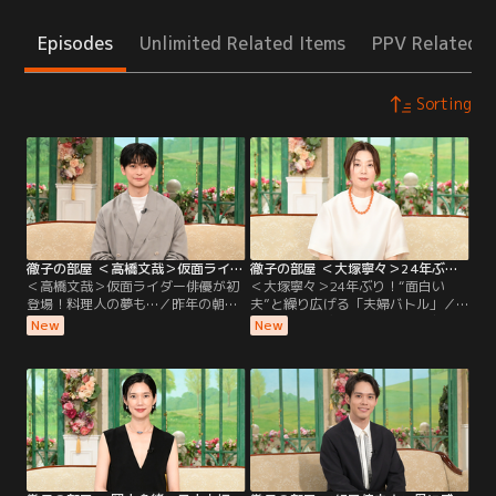
Episodes
Unlimited Related Items
PPV Related I
Sorting
徹子の部屋 ＜高橋文哉＞仮面ライダー俳優が初登場！料理人の夢も…（2026/08/06放送分）
徹子の部屋 ＜大塚寧々＞24年ぶり！“面白い夫”と繰り広げる「夫婦バトル」（2026/08/05放送分）
＜高橋文哉＞仮面ライダー俳優が初
＜大塚寧々＞24年ぶり！“面白い
登場！料理人の夢も…／昨年の朝ド
夫”と繰り広げる「夫婦バトル」／
ラ「あんぱん」に出演し話題になっ
なんと24年ぶりの出演！透明感のあ
New
New
た若手実力派俳優の高橋文哉さんが
る独特の魅力で、ドラマや映画で活
初登場。2019年「仮面ライダーゼロ
躍を続ける大塚寧々さん。実は大塚
ワン」で令和初の仮面ライダーに抜
さんは黒柳と小中高が同じ学校で、
擢されて俳優デビューし、子どもた
自慢の後輩！現在58歳になる大塚さ
ちから大人気に！特別に変身ポーズ
んの初出演は28年前、人生で最大
を披露してもらう一幕も！朝ドラ出
に“太っていた”という理由が…！？
演の反響や、撮影での苦労について
2002年に結婚した夫は、俳優の田辺
も伺う。
誠一さん。