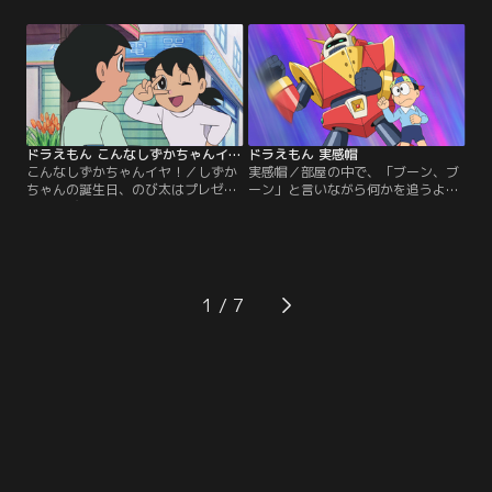
すときに使う『宝（たから）さがし
くて中に入れないのだという。オド
ペーパー』を取り出す。紙を広げ、
オドくんに同情（どうじょう）する
ストーブなどの熱に近づけてあぶり
のび太だったが、家に帰るとストー
出すと、文字がうかび上がり、さが
ブがついておらず、部屋は寒いま
しもののありかがわかるのだとい
ま。ストーブ用の灯油が切れている
う。ところが、出てきた文字は…。
にもかかわらず、灯油屋さんも休み
だというのだ。
ドラえもん こんなしずかちゃんイヤ！
ドラえもん 実感帽
こんなしずかちゃんイヤ！／しずか
実感帽／部屋の中で、「ブーン、ブ
ちゃんの誕生日、のび太はプレゼン
ーン」と言いながら何かを追うよう
トに花びんを手作りしたものの、あ
に顔と目線を動かし、何も持ってい
まりのできの悪さに、わたす自信が
ない手で何かを操縦（そうじゅう）
なくなってしまった。今、しずかち
しているようなしぐさをするのび
ゃんがホントにほしいものは、何な
太。ふしぎに思ったドラえもんが、
のか…。のび太は、ドラえもんが出
声をかけると、のび太は「空想の飛
してくれた『スパイ衛星』でさぐっ
行機のおもちゃを飛ばしている」と
1
てみることに…！
答える。