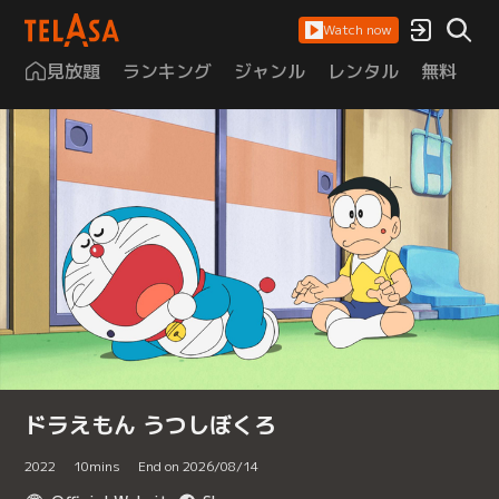
Watch now
見放題
ランキング
ジャンル
レンタル
無料
は
ドラえもん うつしぼくろ
2022
10
mins
End on 2026/08/14