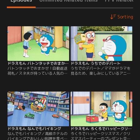
Sorting
ドラえもん バトンタッチでおまかせ！自動返送荷札
ドラえもん うちでのデパート
バトンタッチでおまかせ！自動返送
うちでのデパート／ママがドラマを
荷札／スネ夫が持っている人気のマ
見るため、楽しみにしているアニメ
ンガ本を早く借りたいというジャイ
を家で見ることができないというし
アン。ところが、だれかに貸（か）
ずかちゃんに、うちで見るといいよ
したままもどってきておらず、スネ
と声をかけるのび太。ところが、の
夫もだれに貸したのかわからなくな
び太の家ではパパが野球中継（ちゅ
ってしまったのだという。それを聞
うけい）を見ていたため、チャンネ
いたジャイアンは、わかったらただ
ルを変えることができず、ガッカ
じゃおかない！と大激怒（げき
リ…。その後、ちょうど通りかかっ
ど）！ところが、のび太が家に帰る
たスネ夫にその話をしたところ…。
と…。
ドラえもん なんでもバイキング
ドラえもん ろくろでハッピークリスマス
なんでもバイキング／高級ホテルの
ろくろでハッピークリスマス／クリ
バイキングでおいしい料理を食べて
スマスパーティーのプレゼント交換