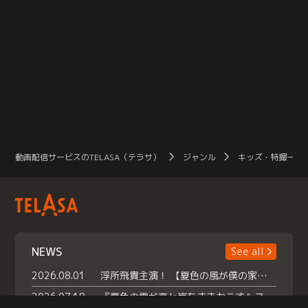
動画配信サービスのTELASA（テラサ）
ジャンル
キッズ・特撮一覧
NEWS
See all
2026.08.01
浮所飛貴主演！ 【夏色の風が僕の家にやってきた】 本日よりテラサで独占配信スタート！
2026.07.18
『夏色の雲が恋と嵐をまきおこす』スペシャルメイキング 【Part1】2026年７月18日（土）23時30分～配信スタート！話題のシーンの裏側を大公開！豪華キャスト大集合！ 『武宮家 真夏の家族会議』開催！