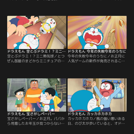
きたとじまんするスネ夫。うらやま
（こうかん）用に、シリアルナンバ
しがるみんなのことも招待（しょう
ー入りのテディベアを用意している
たい）すると言うが、またもやのび
とじまんするスネ夫。プレゼントは
太だけ仲間はずれにされてしまう。
おこづかいの中で用意すると決めた
くやしがるのび太に泣きつかれたド
はずと指摘（してき）するのび太だ
ラえもんが取り出したのは、船の形
ったが、スネ夫は自分のおこづかい
の着ぐるみと海賊（かいぞく）風の
ならあと3つも買えると得意（とく
ぼうし。これは『なんでもバイキン
い）顔で…。
グ』というひみつ道具で…。
ドラえもん 空とぶドラミ！？ミニ熱気球
ドラえもん 今年の失敗今年のうちに
空とぶドラミ！？ミニ熱気球／とつ
今年の失敗今年のうちに／お正月に
ぜん部屋のまどからミニチュアの飛
人気ゲームの新作が発売されること
行船が入ってきた！またすぐにまど
を知ったのび太は、大そうじ中のマ
から出ていった飛行船を追いかけよ
マにお年玉の値（ね）上げを交渉
うと、のび太がげんかんのドアを開
（こうしょう）するが、来年のお年
けたところ、そこにはジャイアンと
玉は無し！と言われ、ガッカリ…。
スネ夫が…。部屋に入ってきたの
そこに、未来デパートの年末福引き
は、スネ夫のいとこが作った、飛行
で『年末やりなおしカレンダー』に
船型（がた）のラジコンだったの
当選したと、ドラえもんが大はしゃ
だ。じまんげなスネ夫は、飛行船に
ぎで帰って来る。このカレンダーを
乗った時のじまんまで始める。
使うと…。
ドラえもん 宝さがしペーパー
ドラえもん カッカホカホカ
宝さがしペーパー／お正月。パパか
カッカホカホカ／風の強い寒いある
ら用意したお年玉が見つからないと
日、のび太が歩いていると、オドオ
言われたのび太はガッカリ…。そこ
ドくんが家の門の前にぼんやりと立
でドラえもんは、大事なものをさが
っていた。おじいさんのきげんが悪