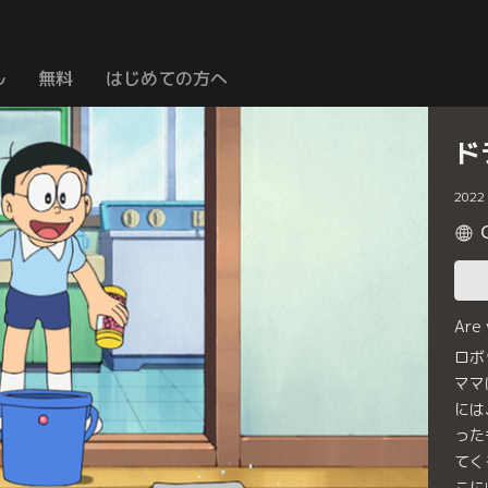
ル
無料
はじめての方へ
ド
2022
Are
ロボ
ママ
には
った
てく
こに