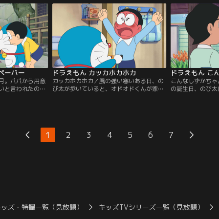
め、チャンネルを
う。くやしがるのび太に泣きつかれたドラ
たはずと指摘（し
ッカリ…。その
えもんが取り出したのは、船の形の着ぐる
が、スネ夫は自分
たスネ夫にその話
みと海賊（かいぞく）風のぼうし。これは
つも買えると得意
『なんでもバイキング』というひみつ道具
で…。
ペーパー
ドラえもん カッカホカホカ
月。パパから用意
カッカホカホカ／風の強い寒いある日、の
こんなしずかちゃ
いと言われたのび
び太が歩いていると、オドオドくんが家の
の誕生日、のび太
ドラえもんは、大
門の前にぼんやりと立っていた。おじいさ
手作りしたものの
使う『宝（たか
んのきげんが悪くて中に入れないのだとい
に、わたす自信が
取り出す。紙を広
う。オドオドくんに同情（どうじょう）す
今、しずかちゃん
近づけてあぶり出
るのび太だったが、家に帰るとストーブが
は、何なのか…。
り、さがしものの
ついておらず、部屋は寒いまま。ストーブ
出してくれた『ス
1
2
3
4
5
6
7
う。ところが、出
用の灯油が切れているにもかかわらず、灯
ることに…！
油屋さんも休みだというのだ。
キッズ・特撮一覧（見放題）
キッズTVシリーズ一覧（見放題）