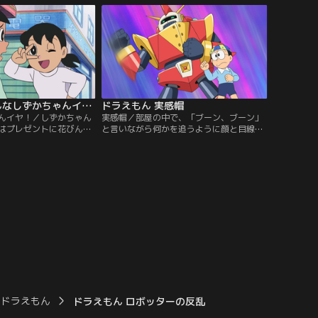
てき）するのび太だった
とスネ夫が…。部屋に入ってきたのは、ス
のおこづかいならあと3
ネ夫のいとこが作った、飛行船型（がた）
（とくい）顔で…。
のラジコンだったのだ。じまんげなスネ夫
は、飛行船に乗った時のじまんまで始め
る。
ドラえもん こんなしずかちゃんイヤ！
ドラえもん 実感帽
んイヤ！／しずかちゃん
実感帽／部屋の中で、「ブーン、ブーン」
はプレゼントに花びんを
と言いながら何かを追うように顔と目線を
、あまりのできの悪さ
動かし、何も持っていない手で何かを操縦
なくなってしまった。
（そうじゅう）しているようなしぐさをす
がホントにほしいもの
るのび太。ふしぎに思ったドラえもんが、
のび太は、ドラえもんが
声をかけると、のび太は「空想の飛行機の
パイ衛星』でさぐってみ
おもちゃを飛ばしている」と答える。
ドラえもん
ドラえもん ロボッターの反乱