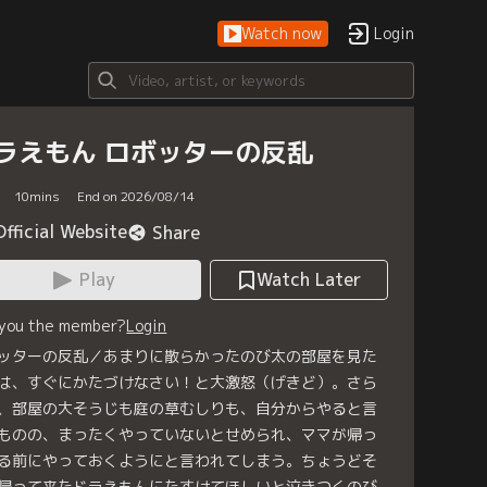
Watch now
Login
ラえもん ロボッターの反乱
10
mins
End on 2026/08/14
Official Website
Share
Play
Watch Later
 you the member?
Login
ッターの反乱／あまりに散らかったのび太の部屋を見た
は、すぐにかたづけなさい！と大激怒（げきど）。さら
、部屋の大そうじも庭の草むしりも、自分からやると言
ものの、まったくやっていないとせめられ、ママが帰っ
る前にやっておくようにと言われてしまう。ちょうどそ
帰って来たドラえもんにたすけてほしいと泣きつくのび