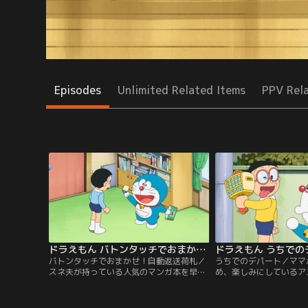
Episodes
Unlimited Related Items
PPV Rel
ドラえもん バトンタッチでおまかせ！自動返送荷札
ドラえもん うちでの
バトンタッチでおまかせ！自動返送荷札／
うちでのデパート／ママ
スネ夫が持っている人気のマンガ本を早く
め、楽しみにしているア
借りたいというジャイアン。ところが、だ
とができないというしず
れかに貸（か）したままもどってきておら
で見るといいよと声をか
ず、スネ夫もだれに貸したのかわからなく
ろが、のび太の家ではパ