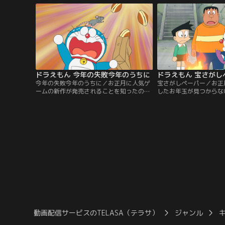
なってしまったのだという。それを聞いた
ゅうけい）を見ていたた
ジャイアンは、わかったらただじゃおかな
変えることができず、ガ
い！と大激怒（げきど）！ところが、のび
後、ちょうど通りかかっ
太が家に帰ると…。
をしたところ…。
ドラえもん 今年の失敗今年のうちに
ドラえもん 宝さがし
今年の失敗今年のうちに／お正月に人気ゲ
宝さがしペーパー／お正
ームの新作が発売されることを知ったのび
したお年玉が見つからな
太は、大そうじ中のママにお年玉の値
太はガッカリ…。そこで
（ね）上げを交渉（こうしょう）するが、
事なものをさがすときに
来年のお年玉は無し！と言われ、ガッカ
ら）さがしペーパー』を
リ…。そこに、未来デパートの年末福引き
げ、ストーブなどの熱に
で『年末やりなおしカレンダー』に当選し
すと、文字がうかび上が
たと、ドラえもんが大はしゃぎで帰って来
ありかがわかるのだとい
る。このカレンダーを使うと…。
てきた文字は…。
動画配信サービスのTELASA（テラサ）
ジャンル