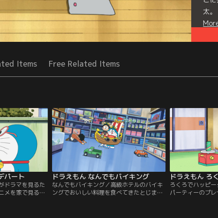
太。
Mor
Seri
ated Items
Free Related Items
デパート
ドラえもん なんでもバイキング
がドラマを見るた
なんでもバイキング／高級ホテルのバイキ
ろくろでハッピー
ニメを家で見るこ
ングでおいしい料理を食べてきたとじまん
パーティーのプレ
かちゃんに、うち
するスネ夫。うらやましがるみんなのこと
用に、シリアルナ
けるのび太。とこ
も招待（しょうたい）すると言うが、また
を用意していると
パが野球中継（ち
もやのび太だけ仲間はずれにされてしま
ゼントはおこづか