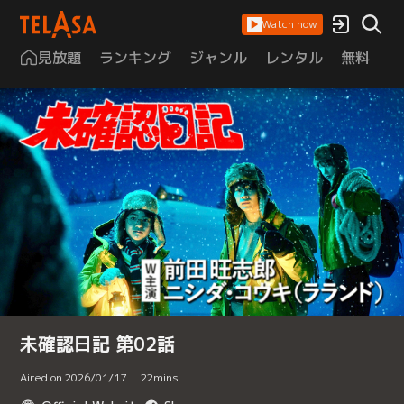
Watch now
見放題
ランキング
ジャンル
レンタル
無料
は
未確認日記 第02話
Aired on 2026/01/17
22
mins