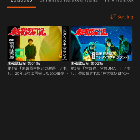
Sorting
未確認日記 第01話
未確認日記 第02話
第1話 「未確認生物との遭遇」／も
第2話 「容疑者、全員UMA。」／も
し、20年ぶりに再会した父の最期の
し、畳に残された“巨大な足跡”の犯
願いが「ビッグフットを連れてこ
人が、未確認生物だったら？父・恭
い」だったら？極道の組長として名
栄（水野智則）の失踪をきっかけ
を馳せながら、息子・栄太（前田旺
に、栄太（前田旺志郎）とヤマダ
志郎）とは長年絶縁状態だった父・
（坂巻有紗）は一つの結論にたどり
恭栄（水野智則）。そんな父が危篤
着く。--犯人は、家の前にいたあい
と聞き、しぶしぶ極道の屋敷へ向か
つしかいない。ビッグフット。しか
った栄太を待っていたのは、弱々し
し疑われた本人・ビッグフット（ニ
い声で「最期に会いたい人がいる」
シダ・コウキ【ラランド】）は全力
と訴える父と…。
で否定する。