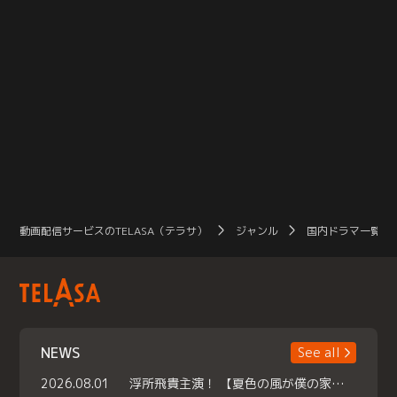
動画配信サービスのTELASA（テラサ）
ジャンル
国内ドラマ一覧（
NEWS
See all
2026.08.01
浮所飛貴主演！ 【夏色の風が僕の家にやってきた】 本日よりテラサで独占配信スタート！