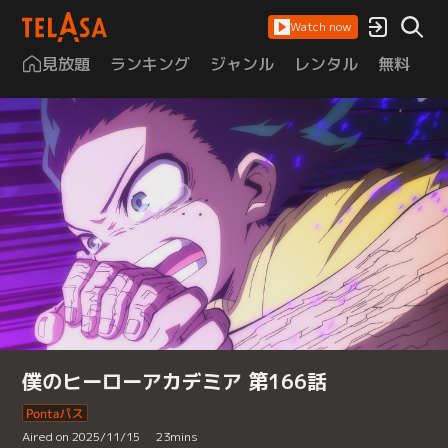
Watch now
見放題
ランキング
ジャンル
レンタル
無料
は
僕のヒーローアカデミア 第166話
Aired on 2025/11/15
23
mins