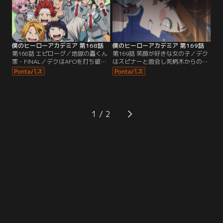
僕のヒーローアカデミア 第168話
僕のヒーローアカデミア 第169話
第168話 エピローグ／地獄の轟くん
第169話 笑顔が好きな女の子／デク
家・FINAL／デクはAFOを打ち破っ
はスピナーと面会し死柄木からの伝
た。戦いの後、人々が復興への道を
言を伝える。新年度、復興作業で忙
進む中、轟は家族と共に荼毘＝轟燈
しい中デクはお茶子の様子に違和感
矢と向き合う。
を覚え…
1