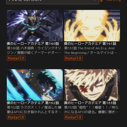
僕のヒーローアカデミア 第160話
僕のヒーローアカデミア 第161話
第160話 八木俊典：ライジングオリ
第161話 The End of An Era, And
ジン／激闘が続くアーマードオール
The Beginning／オールマイトはス
マイトとAFO。じわじわと追い詰め
テインの助太刀も虚しくAFOに追い
られていくオールマイトに勝機
詰められ絶体絶命に。平和の象徴の
は…！？
終わりが近づく…！
僕のヒーローアカデミア 第162話
僕のヒーローアカデミア 第163話
第162話 ラスボス！！／復活した爆
第163話 “個性”！！爆破！！／明ら
豪はAFOに引き裂かれんとするオー
かになるAFOの過去。爆豪に憎き男
ルマイトの下へ。果たして救えるの
の面影を見たAFOは憎悪を爆発させ
か！？ 爆豪vsAFO、開始！
る。爆豪vsAFO、決戦の行方は！？