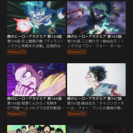
僕のヒーローアカデミア 第164話
僕のヒーローアカデミア 第165話
第164話 史上最悪の敵（ヴィラン）
第165話 こじ開けろ！緑谷出久！！
／デクと死柄木の決戦。圧倒的な力
／デクは「ワン・フォー・オールを
を持つ死柄木に苦戦する中ワン・フ
死柄木に譲渡し内から叩く」という
ォー・オールの“個性”の1つが奪わ
イチかバチかの策に出る。果たして
れてしまう！
通じるのか！？
僕のヒーローアカデミア 第166話
僕のヒーローアカデミア 第167話
第166話 相澤くんから／死柄木
第167話 緑谷出久：ライジング／オ
の“内面”へ入ったデクは志村転孤と
ール・フォー・ワンとの最後の戦
接触。転孤と家族の悲劇を知ったデ
い！倒せるのはデクの一撃しかな
クは手を伸ばし…。
い。皆がその道を切り開き、デクが
走る--！