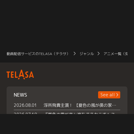
動画配信サービスのTELASA（テラサ）
ジャンル
アニメ一覧（見放
NEWS
See all
2026.08.01
浮所飛貴主演！ 【夏色の風が僕の家にやってきた】 本日よりテラサで独占配信スタート！
2026.07.18
『夏色の雲が恋と嵐をまきおこす』スペシャルメイキング 【Part1】2026年７月18日（土）23時30分～配信スタート！話題のシーンの裏側を大公開！豪華キャスト大集合！ 『武宮家 真夏の家族会議』開催！
2026.07.15
救命医・遥（今田）の《心揺さぶる過去》や、 麻酔科医・権野（船越英一郎）の《謎多きプライベート》など… 《知られざるエピソード》を独占配信！